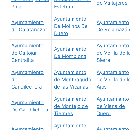
de Valtajeros
Pinar
Esteban
Ayuntamiento
Ayuntamiento
Ayuntamiento
De Molinos De
de Calatañazor
De Velamazá
Duero
Ayuntamiento
Ayuntamiento
Ayuntamiento
de Caltojar
de Velilla de l
De Momblona
Centralita
Sierra
Ayuntamiento
Ayuntamiento
Ayuntamiento
de
de Monteagudo
de Velilla de l
Candilechera
de las Vicarias
Ajos
Ayuntamiento
Ayuntamiento
Ayuntamiento
de Montejo de
de Viana de
De Candilichera
Tiermes
Duero
Ayuntamiento
Ayuntamiento
Ayuntamiento