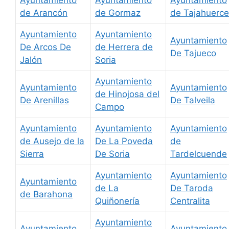
de Arancón
de Gormaz
de Tajahuerce
Ayuntamiento
Ayuntamiento
Ayuntamiento
De Arcos De
de Herrera de
De Tajueco
Jalón
Soria
Ayuntamiento
Ayuntamiento
Ayuntamiento
de Hinojosa del
De Arenillas
De Talveila
Campo
Ayuntamiento
Ayuntamiento
Ayuntamiento
de Ausejo de la
De La Poveda
de
Sierra
De Soria
Tardelcuende
Ayuntamiento
Ayuntamiento
Ayuntamiento
de La
De Taroda
de Barahona
Quiñonería
Centralita
Ayuntamiento
Ayuntamiento
Ayuntamiento