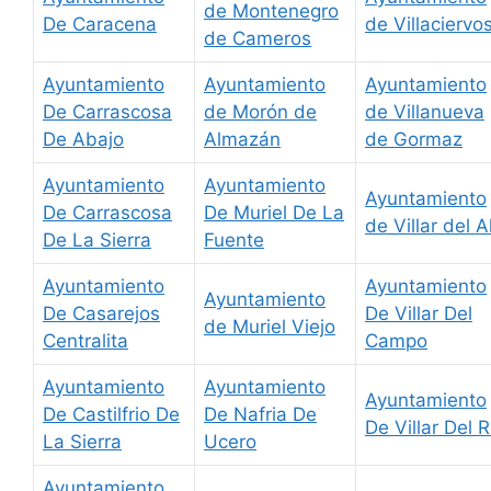
de Montenegro
De Caracena
de Villaciervo
de Cameros
Ayuntamiento
Ayuntamiento
Ayuntamiento
De Carrascosa
de Morón de
de Villanueva
De Abajo
Almazán
de Gormaz
Ayuntamiento
Ayuntamiento
Ayuntamiento
De Carrascosa
De Muriel De La
de Villar del A
De La Sierra
Fuente
Ayuntamiento
Ayuntamiento
Ayuntamiento
De Casarejos
De Villar Del
de Muriel Viejo
Centralita
Campo
Ayuntamiento
Ayuntamiento
Ayuntamiento
De Castilfrio De
De Nafria De
De Villar Del R
La Sierra
Ucero
Ayuntamiento