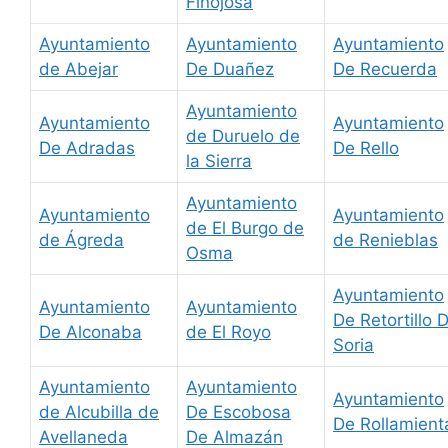
Finojosa
Ayuntamiento
Ayuntamiento
Ayuntamiento
de Abejar
De Duañez
De Recuerda
Ayuntamiento
Ayuntamiento
Ayuntamiento
de Duruelo de
De Adradas
De Rello
la Sierra
Ayuntamiento
Ayuntamiento
Ayuntamiento
de El Burgo de
de Ágreda
de Renieblas
Osma
Ayuntamiento
Ayuntamiento
Ayuntamiento
De Retortillo 
De Alconaba
de El Royo
Soria
Ayuntamiento
Ayuntamiento
Ayuntamiento
de Alcubilla de
De Escobosa
De Rollamient
Avellaneda
De Almazán