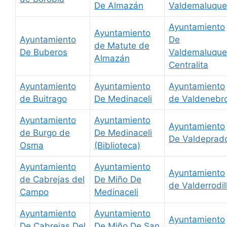
De Almazán
Valdemaluque
Ayuntamiento
Ayuntamiento
Ayuntamiento
De
de Matute de
De Buberos
Valdemaluque
Almazán
Centralita
Ayuntamiento
Ayuntamiento
Ayuntamiento
de Buitrago
De Medinaceli
de Valdenebr
Ayuntamiento
Ayuntamiento
Ayuntamiento
de Burgo de
De Medinaceli
De Valdeprad
Osma
(Biblioteca)
Ayuntamiento
Ayuntamiento
Ayuntamiento
de Cabrejas del
De Miño De
de Valderrodil
Campo
Medinaceli
Ayuntamiento
Ayuntamiento
Ayuntamiento
De Cabrejas Del
De Miño De San