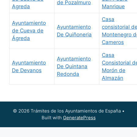
de Pozalmuro
Agreda
Manrique
Casa
Ayuntamiento
Ayuntamiento
consistorial d
de Cueva de
De Quiñoneria
Montenegro d
Ágreda
Cameros
Casa
Ayuntamiento
Ayuntamiento
Consistorial d
De Quintana
De Devanos
Morón de
Redonda
Almazán
© 2026 Trámites de los Ayuntamientos de España
•
Built with
GeneratePress