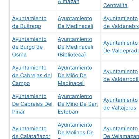
Almazán
Centralita
Ayuntamiento
Ayuntamiento
Ayuntamiento
de Buitrago
De Medinaceli
de Valdenebr
Ayuntamiento
Ayuntamiento
Ayuntamiento
de Burgo de
De Medinaceli
De Valdeprad
Osma
(Biblioteca)
Ayuntamiento
Ayuntamiento
Ayuntamiento
de Cabrejas del
De Miño De
de Valderrodil
Campo
Medinaceli
Ayuntamiento
Ayuntamiento
Ayuntamiento
De Cabrejas Del
De Miño De San
de Valtajeros
Pinar
Esteban
Ayuntamiento
Ayuntamiento
Ayuntamiento
De Molinos De
de Calatañazor
De Velamazá