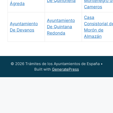
De Quiñoneria
Montenegro d
Ágreda
Cameros
Casa
Ayuntamiento
Ayuntamiento
Consistorial d
De Quintana
De Devanos
Morón de
Redonda
Almazán
© 2026 Trámites de los Ayuntamientos de España
•
Built with
GeneratePress