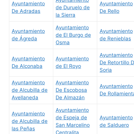
Ayuntamiento
Ayuntamiento
Ayuntamiento
de Duruelo de
De Adradas
De Rello
la Sierra
Ayuntamiento
Ayuntamiento
Ayuntamiento
de El Burgo de
de Ágreda
de Renieblas
Osma
Ayuntamiento
Ayuntamiento
Ayuntamiento
De Retortillo 
De Alconaba
de El Royo
Soria
Ayuntamiento
Ayuntamiento
Ayuntamiento
de Alcubilla de
De Escobosa
De Rollamient
Avellaneda
De Almazán
Ayuntamiento
Ayuntamiento
de Espeja de
Ayuntamiento
de Alcubilla de
San Marcelino
de Salduero
las Peñas
Centralita