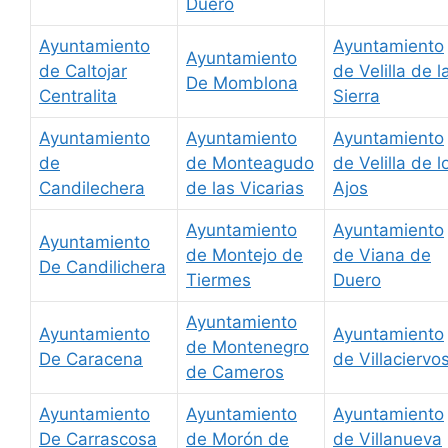
Duero
Ayuntamiento
Ayuntamiento
Ayuntamiento
de Caltojar
de Velilla de l
De Momblona
Centralita
Sierra
Ayuntamiento
Ayuntamiento
Ayuntamiento
de
de Monteagudo
de Velilla de l
Candilechera
de las Vicarias
Ajos
Ayuntamiento
Ayuntamiento
Ayuntamiento
de Montejo de
de Viana de
De Candilichera
Tiermes
Duero
Ayuntamiento
Ayuntamiento
Ayuntamiento
de Montenegro
De Caracena
de Villaciervo
de Cameros
Ayuntamiento
Ayuntamiento
Ayuntamiento
De Carrascosa
de Morón de
de Villanueva