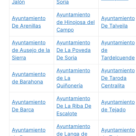
Jalón
Soria
Ayuntamiento
Ayuntamiento
Ayuntamiento
de Hinojosa del
De Arenillas
De Talveila
Campo
Ayuntamiento
Ayuntamiento
Ayuntamiento
de Ausejo de la
De La Poveda
de
Sierra
De Soria
Tardelcuende
Ayuntamiento
Ayuntamiento
Ayuntamiento
de La
De Taroda
de Barahona
Quiñonería
Centralita
Ayuntamiento
Ayuntamiento
Ayuntamiento
De La Riba De
De Barca
de Tejado
Escalote
Ayuntamiento
Ayuntamiento
Ayuntamiento
de Langa de