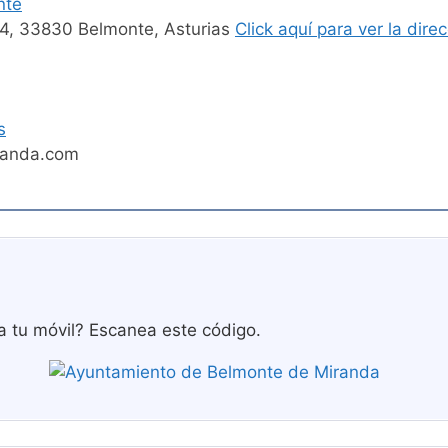
nte
 14, 33830 Belmonte, Asturias
Click aquí para ver la dir
s
randa.com
a tu móvil? Escanea este código.