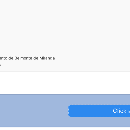
ento de Belmonte de Miranda
s
Click 