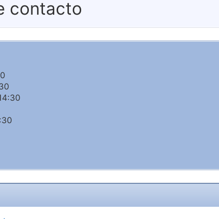
e contacto
30
:30
14:30
:30