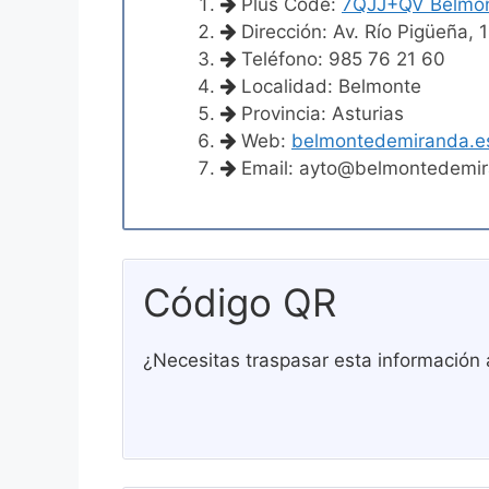
Plus Code:
7QJJ+QV Belmo
Dirección: Av. Río Pigüeña,
Teléfono: 985 76 21 60
Localidad: Belmonte
Provincia: Asturias
Web:
belmontedemiranda.e
Email:
ayto@belmontedemi
Código QR
¿Necesitas traspasar esta información 