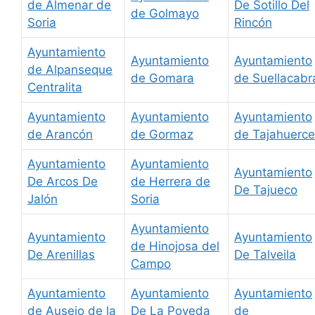
de Almenar de
De Sotillo Del
de Golmayo
Soria
Rincón
Ayuntamiento
Ayuntamiento
Ayuntamiento
de Alpanseque
de Gomara
de Suellacabr
Centralita
Ayuntamiento
Ayuntamiento
Ayuntamiento
de Arancón
de Gormaz
de Tajahuerce
Ayuntamiento
Ayuntamiento
Ayuntamiento
De Arcos De
de Herrera de
De Tajueco
Jalón
Soria
Ayuntamiento
Ayuntamiento
Ayuntamiento
de Hinojosa del
De Arenillas
De Talveila
Campo
Ayuntamiento
Ayuntamiento
Ayuntamiento
de Ausejo de la
De La Poveda
de