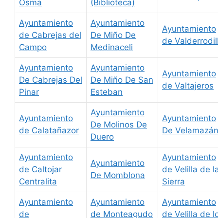
Osma
(Biblioteca)
Ayuntamiento
Ayuntamiento
Ayuntamiento
de Cabrejas del
De Miño De
de Valderrodil
Campo
Medinaceli
Ayuntamiento
Ayuntamiento
Ayuntamiento
De Cabrejas Del
De Miño De San
de Valtajeros
Pinar
Esteban
Ayuntamiento
Ayuntamiento
Ayuntamiento
De Molinos De
de Calatañazor
De Velamazá
Duero
Ayuntamiento
Ayuntamiento
Ayuntamiento
de Caltojar
de Velilla de l
De Momblona
Centralita
Sierra
Ayuntamiento
Ayuntamiento
Ayuntamiento
de
de Monteagudo
de Velilla de l