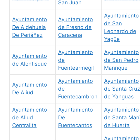
San Juan
Ayuntamiento
Ayuntamiento
Ayuntamiento
de San
De Aldehuela
de Fresno de
Leonardo de
De Periáñez
Caracena
Yagüe
Ayuntamiento
Ayuntamiento
Ayuntamiento
de
de San Pedro
de Alentisque
Fuentearmegil
Manrique
Ayuntamiento
Ayuntamiento
Ayuntamiento
de
de Santa Cruz
De Aliud
Fuentecambron
de Yanguas
Ayuntamiento
Ayuntamiento
Ayuntamiento
de Aliud
De
de Santa Marí
Centralita
Fuentecantos
de Huerta
Ayuntamiento