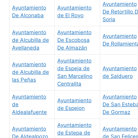
Ayuntamiento
Ayuntamiento
Ayuntamiento
De Retortillo 
De Alconaba
de El Royo
Soria
Ayuntamiento
Ayuntamiento
Ayuntamiento
de Alcubilla de
De Escobosa
De Rollamient
Avellaneda
De Almazán
Ayuntamiento
Ayuntamiento
de Espeja de
Ayuntamiento
de Alcubilla de
San Marcelino
de Salduero
las Peñas
Centralita
Ayuntamiento
Ayuntamiento
Ayuntamiento
de
De San Esteb
de Espejon
Aldealafuente
De Gormaz
Ayuntamiento
Ayuntamiento
Ayuntamiento
de Estepa de
De Aldealpozo
de San Felice