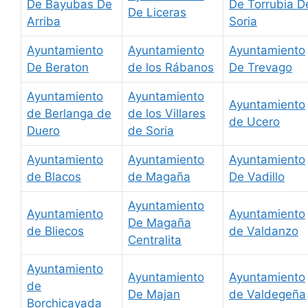
De Bayubas De
De Torrubia D
De Liceras
Arriba
Soria
Ayuntamiento
Ayuntamiento
Ayuntamiento
De Beraton
de los Rábanos
De Trevago
Ayuntamiento
Ayuntamiento
Ayuntamiento
de Berlanga de
de los Villares
de Ucero
Duero
de Soria
Ayuntamiento
Ayuntamiento
Ayuntamiento
de Blacos
de Magaña
De Vadillo
Ayuntamiento
Ayuntamiento
Ayuntamiento
De Magaña
de Bliecos
de Valdanzo
Centralita
Ayuntamiento
Ayuntamiento
Ayuntamiento
de
De Majan
de Valdegeña
Borchicayada