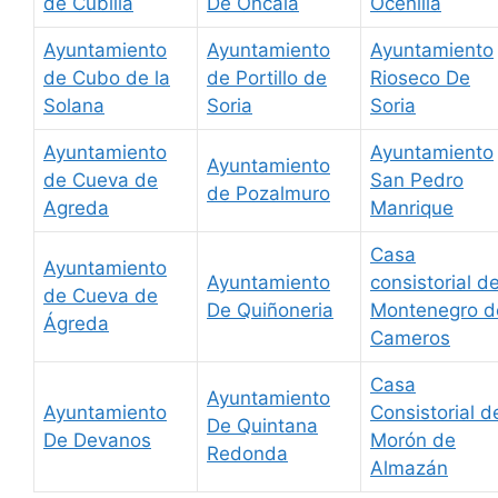
de Cubilla
De Oncala
Ocenilla
Ayuntamiento
Ayuntamiento
Ayuntamiento
de Cubo de la
de Portillo de
Rioseco De
Solana
Soria
Soria
Ayuntamiento
Ayuntamiento
Ayuntamiento
de Cueva de
San Pedro
de Pozalmuro
Agreda
Manrique
Casa
Ayuntamiento
Ayuntamiento
consistorial d
de Cueva de
De Quiñoneria
Montenegro d
Ágreda
Cameros
Casa
Ayuntamiento
Ayuntamiento
Consistorial d
De Quintana
De Devanos
Morón de
Redonda
Almazán