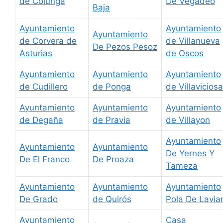
de Colunga
De Vegadeo
Baja
Ayuntamiento
Ayuntamiento
Ayuntamiento
de Corvera de
de Villanueva
De Pezos Pesoz
Asturias
de Oscos
Ayuntamiento
Ayuntamiento
Ayuntamiento
de Cudillero
de Ponga
de Villaviciosa
Ayuntamiento
Ayuntamiento
Ayuntamiento
de Degaña
de Pravia
de Villayon
Ayuntamiento
Ayuntamiento
Ayuntamiento
De Yernes Y
De El Franco
De Proaza
Tameza
Ayuntamiento
Ayuntamiento
Ayuntamiento
De Grado
de Quirós
Pola De Lavia
Ayuntamiento
Casa