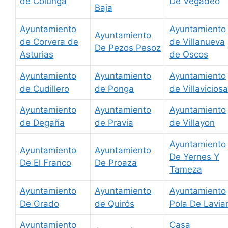
de Colunga
De Vegadeo
Baja
Ayuntamiento
Ayuntamiento
Ayuntamiento
de Corvera de
de Villanueva
De Pezos Pesoz
Asturias
de Oscos
Ayuntamiento
Ayuntamiento
Ayuntamiento
de Cudillero
de Ponga
de Villaviciosa
Ayuntamiento
Ayuntamiento
Ayuntamiento
de Degaña
de Pravia
de Villayon
Ayuntamiento
Ayuntamiento
Ayuntamiento
De Yernes Y
De El Franco
De Proaza
Tameza
Ayuntamiento
Ayuntamiento
Ayuntamiento
De Grado
de Quirós
Pola De Lavia
Ayuntamiento
Casa