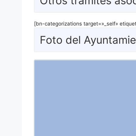
Otros trámites asoc
[bn-categorizations target=»_self» etiqu
Foto del Ayuntamien