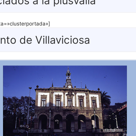
iados a la plusvalía
eta=»clusterportada»]
to de Villaviciosa