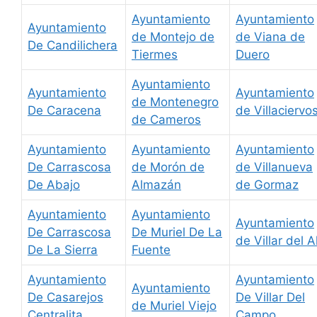
Ayuntamiento
Ayuntamiento
Ayuntamiento
de Montejo de
de Viana de
De Candilichera
Tiermes
Duero
Ayuntamiento
Ayuntamiento
Ayuntamiento
de Montenegro
De Caracena
de Villaciervo
de Cameros
Ayuntamiento
Ayuntamiento
Ayuntamiento
De Carrascosa
de Morón de
de Villanueva
De Abajo
Almazán
de Gormaz
Ayuntamiento
Ayuntamiento
Ayuntamiento
De Carrascosa
De Muriel De La
de Villar del A
De La Sierra
Fuente
Ayuntamiento
Ayuntamiento
Ayuntamiento
De Casarejos
De Villar Del
de Muriel Viejo
Centralita
Campo