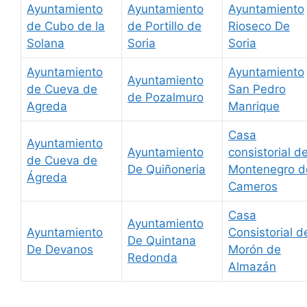
Ayuntamiento
Ayuntamiento
Ayuntamiento
de Cubo de la
de Portillo de
Rioseco De
Solana
Soria
Soria
Ayuntamiento
Ayuntamiento
Ayuntamiento
de Cueva de
San Pedro
de Pozalmuro
Agreda
Manrique
Casa
Ayuntamiento
Ayuntamiento
consistorial d
de Cueva de
De Quiñoneria
Montenegro d
Ágreda
Cameros
Casa
Ayuntamiento
Ayuntamiento
Consistorial d
De Quintana
De Devanos
Morón de
Redonda
Almazán