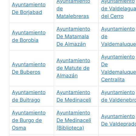
Ayuntamiento
Ayuntamiento
Ayuntamiento
de
de Valdelagu
De Borjabad
Matalebreras
del Cerro
Ayuntamiento
Ayuntamiento
Ayuntamiento
De Matamala
de
de Borobia
De Almazán
Valdemaluque
Ayuntamiento
Ayuntamiento
Ayuntamiento
De
de Matute de
De Buberos
Valdemaluque
Almazán
Centralita
Ayuntamiento
Ayuntamiento
Ayuntamiento
de Buitrago
De Medinaceli
de Valdenebr
Ayuntamiento
Ayuntamiento
Ayuntamiento
de Burgo de
De Medinaceli
De Valdeprad
Osma
(Biblioteca)