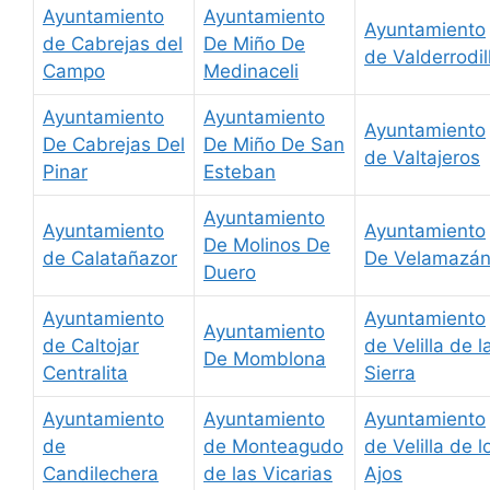
Ayuntamiento
Ayuntamiento
Ayuntamiento
de Cabrejas del
De Miño De
de Valderrodil
Campo
Medinaceli
Ayuntamiento
Ayuntamiento
Ayuntamiento
De Cabrejas Del
De Miño De San
de Valtajeros
Pinar
Esteban
Ayuntamiento
Ayuntamiento
Ayuntamiento
De Molinos De
de Calatañazor
De Velamazá
Duero
Ayuntamiento
Ayuntamiento
Ayuntamiento
de Caltojar
de Velilla de l
De Momblona
Centralita
Sierra
Ayuntamiento
Ayuntamiento
Ayuntamiento
de
de Monteagudo
de Velilla de l
Candilechera
de las Vicarias
Ajos