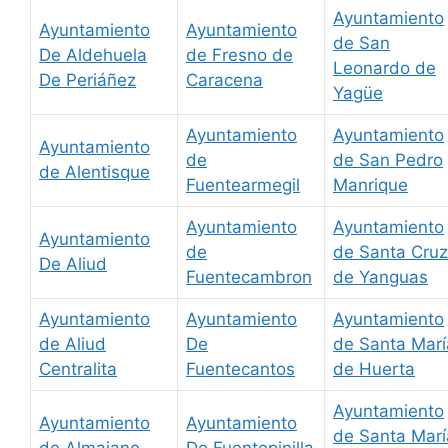
Ayuntamiento
Ayuntamiento
Ayuntamiento
de San
De Aldehuela
de Fresno de
Leonardo de
De Periáñez
Caracena
Yagüe
Ayuntamiento
Ayuntamiento
Ayuntamiento
de
de San Pedro
de Alentisque
Fuentearmegil
Manrique
Ayuntamiento
Ayuntamiento
Ayuntamiento
de
de Santa Cruz
De Aliud
Fuentecambron
de Yanguas
Ayuntamiento
Ayuntamiento
Ayuntamiento
de Aliud
De
de Santa Marí
Centralita
Fuentecantos
de Huerta
Ayuntamiento
Ayuntamiento
Ayuntamiento
de Santa Marí
de Almajano
De Fuentepinilla