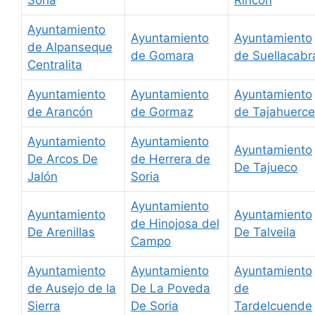
Ayuntamiento
Ayuntamiento
Ayuntamiento
de Alpanseque
de Gomara
de Suellacabr
Centralita
Ayuntamiento
Ayuntamiento
Ayuntamiento
de Arancón
de Gormaz
de Tajahuerce
Ayuntamiento
Ayuntamiento
Ayuntamiento
De Arcos De
de Herrera de
De Tajueco
Jalón
Soria
Ayuntamiento
Ayuntamiento
Ayuntamiento
de Hinojosa del
De Arenillas
De Talveila
Campo
Ayuntamiento
Ayuntamiento
Ayuntamiento
de Ausejo de la
De La Poveda
de
Sierra
De Soria
Tardelcuende