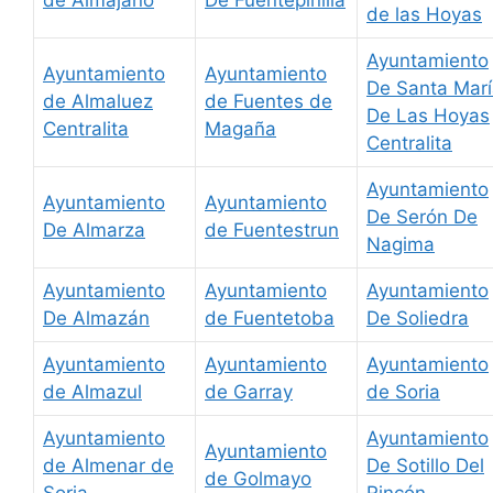
de las Hoyas
Ayuntamiento
Ayuntamiento
Ayuntamiento
De Santa Mar
de Almaluez
de Fuentes de
De Las Hoyas
Centralita
Magaña
Centralita
Ayuntamiento
Ayuntamiento
Ayuntamiento
De Serón De
De Almarza
de Fuentestrun
Nagima
Ayuntamiento
Ayuntamiento
Ayuntamiento
De Almazán
de Fuentetoba
De Soliedra
Ayuntamiento
Ayuntamiento
Ayuntamiento
de Almazul
de Garray
de Soria
Ayuntamiento
Ayuntamiento
Ayuntamiento
de Almenar de
De Sotillo Del
de Golmayo
Soria
Rincón