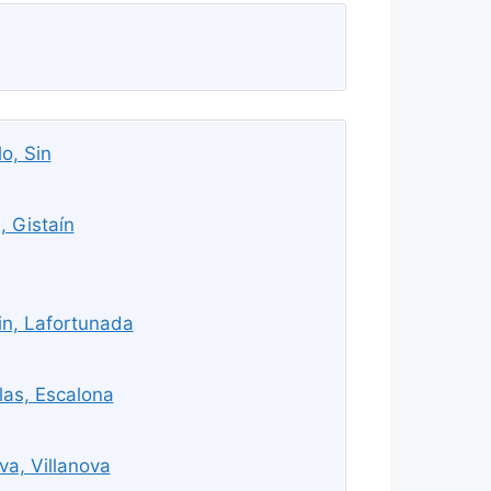
o, Sin
, Gistaín
in, Lafortunada
as, Escalona
va, Villanova