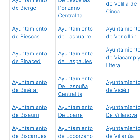
Ayuntamiento
De Lascellas
de Velilla de
de Bierge
Ponzano
Cinca
Centralita
Ayuntamiento
Ayuntamiento
Ayuntamient
de Biescas
de Lascuarre
de Vencillón
Ayuntamient
Ayuntamiento
Ayuntamiento
de Viacamp 
de Binaced
de Laspaules
Litera
Ayuntamiento
Ayuntamiento
Ayuntamient
De Laspuña
de Binéfar
de Vicién
Centralita
Ayuntamiento
Ayuntamiento
Ayuntamient
de Bisaurri
De Loarre
De Villanova
Ayuntamiento
Ayuntamiento
Ayuntamient
de Biscarrues
de Loporzano
de Villanúa