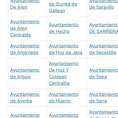
Ayuntamiento
Ayuntamient
de Gurrea de
De Aren
de Saravillo
Gállego
Ayuntamiento
Ayuntamiento
Ayuntamient
de Aren
de Hecho
DE SARIÑEN
Centralita
Ayuntamiento
Ayuntamiento
Ayuntamient
de Argavieso
de Hoz de Jaca
de Secastilla
Ayuntamiento
Ayuntamiento
De Hoz Y
Ayuntamient
de Arguis
Costean
de Seira
Centralita
Ayuntamiento
Ayuntamiento
Ayuntamient
de Ayerbe
de Huerto
de Sena
Ayuntamient
Ayuntamiento
Ayuntamiento