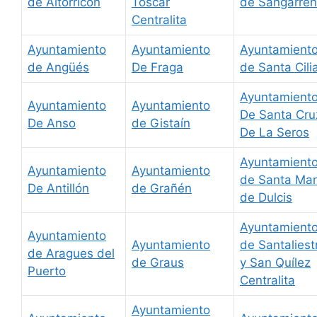
de Altorricón
Toscar
de Sangarren
Centralita
Ayuntamiento
Ayuntamiento
Ayuntamient
de Angüés
De Fraga
de Santa Cili
Ayuntamient
Ayuntamiento
Ayuntamiento
De Santa Cru
De Anso
de Gistaín
De La Seros
Ayuntamient
Ayuntamiento
Ayuntamiento
de Santa Mar
De Antillón
de Grañén
de Dulcis
Ayuntamient
Ayuntamiento
Ayuntamiento
de Santaliest
de Aragues del
de Graus
y San Quílez
Puerto
Centralita
Ayuntamiento