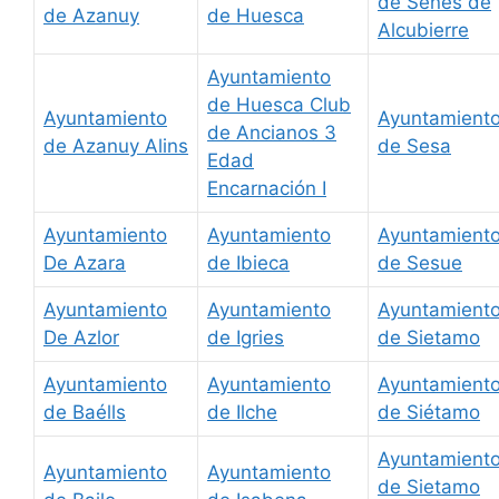
de Senes de
de Azanuy
de Huesca
Alcubierre
Ayuntamiento
de Huesca Club
Ayuntamiento
Ayuntamient
de Ancianos 3
de Azanuy Alins
de Sesa
Edad
Encarnación I
Ayuntamiento
Ayuntamiento
Ayuntamient
De Azara
de Ibieca
de Sesue
Ayuntamiento
Ayuntamiento
Ayuntamient
De Azlor
de Igries
de Sietamo
Ayuntamiento
Ayuntamiento
Ayuntamient
de Baélls
de Ilche
de Siétamo
Ayuntamient
Ayuntamiento
Ayuntamiento
de Sietamo