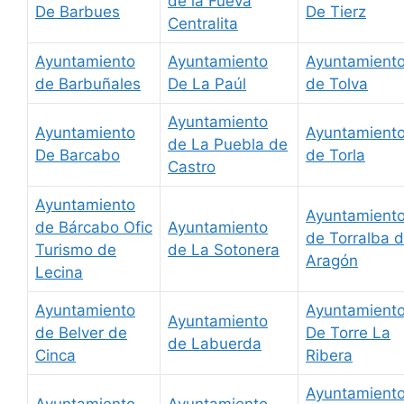
de la Fueva
De Barbues
De Tierz
Centralita
Ayuntamiento
Ayuntamiento
Ayuntamient
de Barbuñales
De La Paúl
de Tolva
Ayuntamiento
Ayuntamiento
Ayuntamient
de La Puebla de
De Barcabo
de Torla
Castro
Ayuntamiento
Ayuntamient
de Bárcabo Ofic
Ayuntamiento
de Torralba 
Turismo de
de La Sotonera
Aragón
Lecina
Ayuntamiento
Ayuntamient
Ayuntamiento
de Belver de
De Torre La
de Labuerda
Cinca
Ribera
Ayuntamient