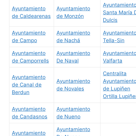
Ayuntamient
Ayuntamiento
Ayuntamiento
Santa María 
de Caldearenas
de Monzón
Dulcis
Ayuntamiento
Ayuntamiento
Ayuntamient
de Campo
de Nachá
Tella-Sin
Ayuntamiento
Ayuntamiento
Ayuntamient
de Camporrells
De Naval
Valfarta
Centralita
Ayuntamiento
Ayuntamiento
Ayuntamient
de Canal de
de Novales
de Lupiñen
Berdun
Ortilla Lupiñ
Ayuntamiento
Ayuntamiento
de Candasnos
de Nueno
Ayuntamiento
Ayuntamiento