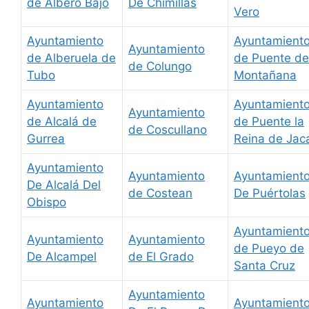
de Alberó Bajo
De Chimillas
Vero
Ayuntamiento
Ayuntamient
Ayuntamiento
de Alberuela de
de Puente de
de Colungo
Tubo
Montañana
Ayuntamiento
Ayuntamient
Ayuntamiento
de Alcalá de
de Puente la
de Coscullano
Gurrea
Reina de Jac
Ayuntamiento
Ayuntamiento
Ayuntamient
De Alcalá Del
de Costean
De Puértolas
Obispo
Ayuntamient
Ayuntamiento
Ayuntamiento
de Pueyo de
De Alcampel
de El Grado
Santa Cruz
Ayuntamiento
Ayuntamiento
Ayuntamient