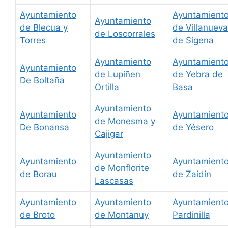
Ayuntamiento
Ayuntamient
Ayuntamiento
de Blecua y
de Villanueva
de Loscorrales
Torres
de Sigena
Ayuntamiento
Ayuntamient
Ayuntamiento
de Lupiñen
de Yebra de
De Boltaña
Ortilla
Basa
Ayuntamiento
Ayuntamiento
Ayuntamient
de Monesma y
De Bonansa
de Yésero
Cajigar
Ayuntamiento
Ayuntamiento
Ayuntamient
de Monflorite
de Borau
de Zaidín
Lascasas
Ayuntamiento
Ayuntamiento
Ayuntamient
de Broto
de Montanuy
Pardinilla