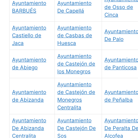
Ayuntamiento
Ayuntamiento
de Osso de
BARBUÉS
De Capellá
Cinca
Ayuntamiento
Ayuntamiento
Ayuntamient
Castiello de
de Casbas de
De Palo
Jaca
Huesca
Ayuntamiento
Ayuntamiento
Ayuntamient
de Castejón de
de Abiego
de Panticosa
los Monegros
Ayuntamiento
Ayuntamiento
de Castejón de
Ayuntamient
de Abizanda
Monegros
de Peñalba
Centralita
Ayuntamiento
Ayuntamiento
Ayuntamient
De Abizanda
De Castejón De
De Peralta D
Centralita
Sos
Alcofea