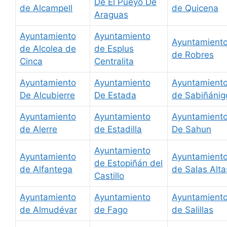
De El Pueyo De
de Alcampell
de Quicena
Araguas
Ayuntamiento
Ayuntamiento
Ayuntamient
de Alcolea de
de Esplus
de Robres
Cinca
Centralita
Ayuntamiento
Ayuntamiento
Ayuntamient
De Alcubierre
De Estada
de Sabiñánig
Ayuntamiento
Ayuntamiento
Ayuntamient
de Alerre
de Estadilla
De Sahun
Ayuntamiento
Ayuntamiento
Ayuntamient
de Estopiñán del
de Alfantega
de Salas Alta
Castillo
Ayuntamiento
Ayuntamiento
Ayuntamient
de Almudévar
de Fago
de Salillas