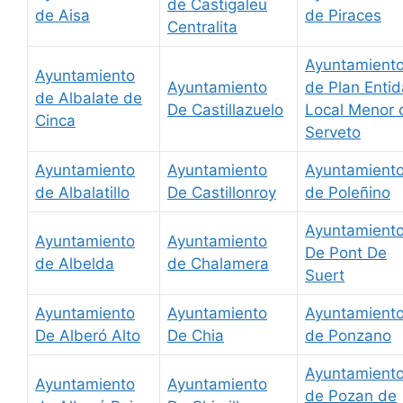
de Castigaleu
de Aisa
de Piraces
Centralita
Ayuntamient
Ayuntamiento
Ayuntamiento
de Plan Enti
de Albalate de
De Castillazuelo
Local Menor 
Cinca
Serveto
Ayuntamiento
Ayuntamiento
Ayuntamient
de Albalatillo
De Castillonroy
de Poleñino
Ayuntamient
Ayuntamiento
Ayuntamiento
De Pont De
de Albelda
de Chalamera
Suert
Ayuntamiento
Ayuntamiento
Ayuntamient
De Alberó Alto
De Chia
de Ponzano
Ayuntamient
Ayuntamiento
Ayuntamiento
de Pozan de