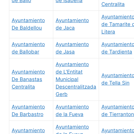
de Bailo
de Isabena
Centralita
Ayuntamient
Ayuntamiento
Ayuntamiento
de Tamarite 
De Baldellou
de Jaca
Litera
Ayuntamiento
Ayuntamiento
Ayuntamient
de Ballobar
de Jasa
de Tardienta
Ayuntamiento
Ayuntamiento
de L'Entitat
Ayuntamient
De Banastas
Municipal
de Tella Sin
Centralita
Descentralitzada
Gerb
Ayuntamiento
Ayuntamiento
Ayuntamient
De Barbastro
de la Fueva
de Tierranto
Ayuntamiento
Ayuntamiento
Ayuntamient