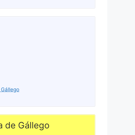
 Gállego
a de Gállego