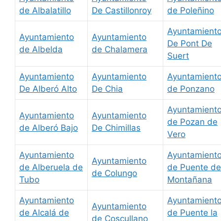
de Albalatillo
De Castillonroy
de Poleñino
Ayuntamient
Ayuntamiento
Ayuntamiento
De Pont De
de Albelda
de Chalamera
Suert
Ayuntamiento
Ayuntamiento
Ayuntamient
De Alberó Alto
De Chia
de Ponzano
Ayuntamient
Ayuntamiento
Ayuntamiento
de Pozan de
de Alberó Bajo
De Chimillas
Vero
Ayuntamiento
Ayuntamient
Ayuntamiento
de Alberuela de
de Puente de
de Colungo
Tubo
Montañana
Ayuntamiento
Ayuntamient
Ayuntamiento
de Alcalá de
de Puente la
de Coscullano