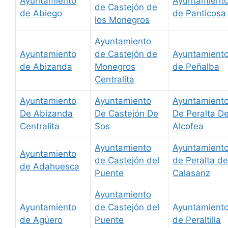
Ayuntamiento
Ayuntamient
de Castejón de
de Abiego
de Panticosa
los Monegros
Ayuntamiento
Ayuntamiento
de Castejón de
Ayuntamient
de Abizanda
Monegros
de Peñalba
Centralita
Ayuntamiento
Ayuntamiento
Ayuntamient
De Abizanda
De Castejón De
De Peralta D
Centralita
Sos
Alcofea
Ayuntamiento
Ayuntamient
Ayuntamiento
de Castejón del
de Peralta de
de Adahuesca
Puente
Calasanz
Ayuntamiento
Ayuntamiento
de Castejón del
Ayuntamient
de Agüero
Puente
de Peraltilla