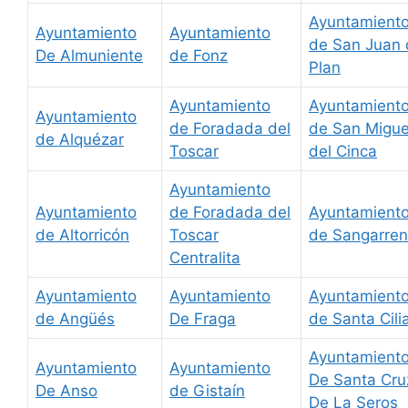
Ayuntamient
Ayuntamiento
Ayuntamiento
de San Juan 
De Almuniente
de Fonz
Plan
Ayuntamiento
Ayuntamient
Ayuntamiento
de Foradada del
de San Migue
de Alquézar
Toscar
del Cinca
Ayuntamiento
Ayuntamiento
de Foradada del
Ayuntamient
de Altorricón
Toscar
de Sangarren
Centralita
Ayuntamiento
Ayuntamiento
Ayuntamient
de Angüés
De Fraga
de Santa Cili
Ayuntamient
Ayuntamiento
Ayuntamiento
De Santa Cru
De Anso
de Gistaín
De La Seros