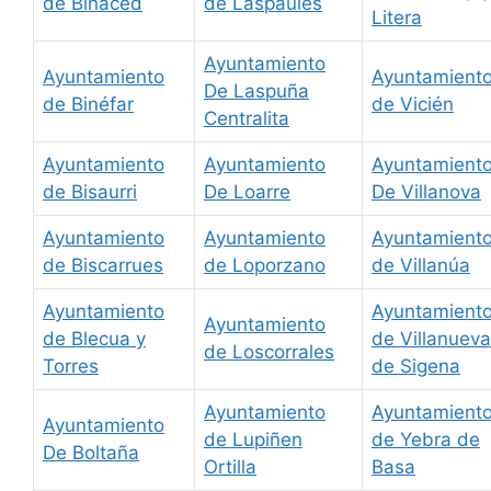
de Binaced
de Laspaules
Litera
Ayuntamiento
Ayuntamiento
Ayuntamient
De Laspuña
de Binéfar
de Vicién
Centralita
Ayuntamiento
Ayuntamiento
Ayuntamient
de Bisaurri
De Loarre
De Villanova
Ayuntamiento
Ayuntamiento
Ayuntamient
de Biscarrues
de Loporzano
de Villanúa
Ayuntamiento
Ayuntamient
Ayuntamiento
de Blecua y
de Villanueva
de Loscorrales
Torres
de Sigena
Ayuntamiento
Ayuntamient
Ayuntamiento
de Lupiñen
de Yebra de
De Boltaña
Ortilla
Basa