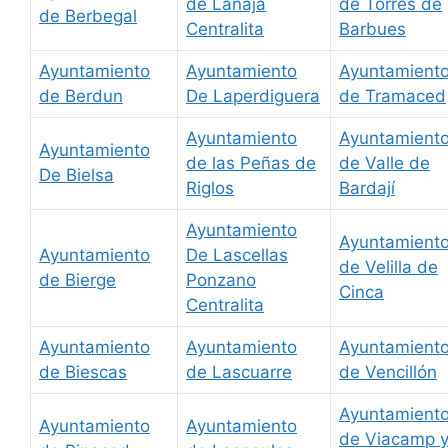
de Lanaja
de Torres de
de Berbegal
Centralita
Barbues
Ayuntamiento
Ayuntamiento
Ayuntamient
de Berdun
De Laperdiguera
de Tramaced
Ayuntamiento
Ayuntamient
Ayuntamiento
de las Peñas de
de Valle de
De Bielsa
Riglos
Bardají
Ayuntamiento
Ayuntamient
Ayuntamiento
De Lascellas
de Velilla de
de Bierge
Ponzano
Cinca
Centralita
Ayuntamiento
Ayuntamiento
Ayuntamient
de Biescas
de Lascuarre
de Vencillón
Ayuntamient
Ayuntamiento
Ayuntamiento
de Viacamp 