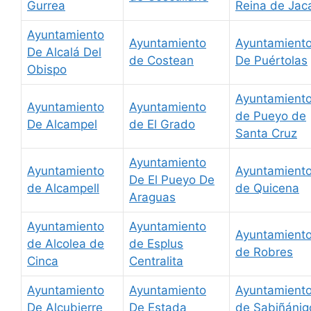
Gurrea
Reina de Jac
Ayuntamiento
Ayuntamiento
Ayuntamient
De Alcalá Del
de Costean
De Puértolas
Obispo
Ayuntamient
Ayuntamiento
Ayuntamiento
de Pueyo de
De Alcampel
de El Grado
Santa Cruz
Ayuntamiento
Ayuntamiento
Ayuntamient
De El Pueyo De
de Alcampell
de Quicena
Araguas
Ayuntamiento
Ayuntamiento
Ayuntamient
de Alcolea de
de Esplus
de Robres
Cinca
Centralita
Ayuntamiento
Ayuntamiento
Ayuntamient
De Alcubierre
De Estada
de Sabiñánig