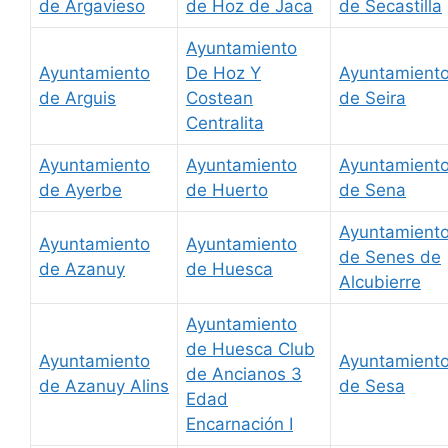
de Argavieso
de Hoz de Jaca
de Secastilla
Ayuntamiento
Ayuntamiento
De Hoz Y
Ayuntamient
de Arguis
Costean
de Seira
Centralita
Ayuntamiento
Ayuntamiento
Ayuntamient
de Ayerbe
de Huerto
de Sena
Ayuntamient
Ayuntamiento
Ayuntamiento
de Senes de
de Azanuy
de Huesca
Alcubierre
Ayuntamiento
de Huesca Club
Ayuntamiento
Ayuntamient
de Ancianos 3
de Azanuy Alins
de Sesa
Edad
Encarnación I