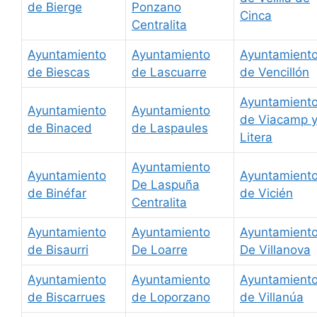
de Bierge
Ponzano
Cinca
Centralita
Ayuntamiento
Ayuntamiento
Ayuntamient
de Biescas
de Lascuarre
de Vencillón
Ayuntamient
Ayuntamiento
Ayuntamiento
de Viacamp 
de Binaced
de Laspaules
Litera
Ayuntamiento
Ayuntamiento
Ayuntamient
De Laspuña
de Binéfar
de Vicién
Centralita
Ayuntamiento
Ayuntamiento
Ayuntamient
de Bisaurri
De Loarre
De Villanova
Ayuntamiento
Ayuntamiento
Ayuntamient
de Biscarrues
de Loporzano
de Villanúa