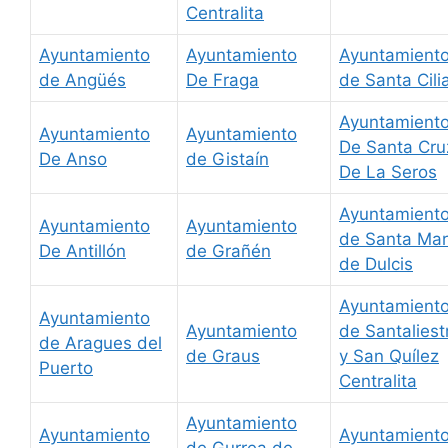
Centralita
Ayuntamiento
Ayuntamiento
Ayuntamient
de Angüés
De Fraga
de Santa Cili
Ayuntamient
Ayuntamiento
Ayuntamiento
De Santa Cru
De Anso
de Gistaín
De La Seros
Ayuntamient
Ayuntamiento
Ayuntamiento
de Santa Mar
De Antillón
de Grañén
de Dulcis
Ayuntamient
Ayuntamiento
Ayuntamiento
de Santaliest
de Aragues del
de Graus
y San Quílez
Puerto
Centralita
Ayuntamiento
Ayuntamiento
Ayuntamient