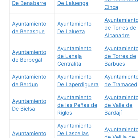
De Benabarre
De Laluenga
Cinca
Ayuntamient
Ayuntamiento
Ayuntamiento
de Torres de
de Benasque
De Lalueza
Alcanadre
Ayuntamiento
Ayuntamient
Ayuntamiento
de Lanaja
de Torres de
de Berbegal
Centralita
Barbues
Ayuntamiento
Ayuntamiento
Ayuntamient
de Berdun
De Laperdiguera
de Tramaced
Ayuntamiento
Ayuntamient
Ayuntamiento
de las Peñas de
de Valle de
De Bielsa
Riglos
Bardají
Ayuntamiento
Ayuntamient
Ayuntamiento
De Lascellas
de Velilla de