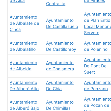
de Aisa
de Piraces
Centralita
Ayuntamient
Ayuntamiento
Ayuntamiento
de Plan Enti
de Albalate de
De Castillazuelo
Local Menor 
Cinca
Serveto
Ayuntamiento
Ayuntamiento
Ayuntamient
de Albalatillo
De Castillonroy
de Poleñino
Ayuntamient
Ayuntamiento
Ayuntamiento
De Pont De
de Albelda
de Chalamera
Suert
Ayuntamiento
Ayuntamiento
Ayuntamient
De Alberó Alto
De Chia
de Ponzano
Ayuntamient
Ayuntamiento
Ayuntamiento
de Pozan de
de Alberó Bajo
De Chimillas