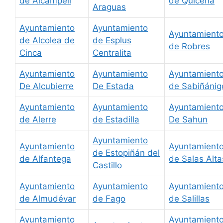
de Alcampell
de Quicena
Araguas
Ayuntamiento
Ayuntamiento
Ayuntamient
de Alcolea de
de Esplus
de Robres
Cinca
Centralita
Ayuntamiento
Ayuntamiento
Ayuntamient
De Alcubierre
De Estada
de Sabiñánig
Ayuntamiento
Ayuntamiento
Ayuntamient
de Alerre
de Estadilla
De Sahun
Ayuntamiento
Ayuntamiento
Ayuntamient
de Estopiñán del
de Alfantega
de Salas Alta
Castillo
Ayuntamiento
Ayuntamiento
Ayuntamient
de Almudévar
de Fago
de Salillas
Ayuntamiento
Ayuntamient