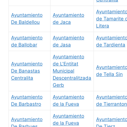
Ayuntamient
Ayuntamiento
Ayuntamiento
de Tamarite 
De Baldellou
de Jaca
Litera
Ayuntamiento
Ayuntamiento
Ayuntamient
de Ballobar
de Jasa
de Tardienta
Ayuntamiento
Ayuntamiento
de L'Entitat
Ayuntamient
De Banastas
Municipal
de Tella Sin
Centralita
Descentralitzada
Gerb
Ayuntamiento
Ayuntamiento
Ayuntamient
De Barbastro
de la Fueva
de Tierranto
Ayuntamiento
Ayuntamiento
Ayuntamient
de la Fueva
De Barbues
De Tierz