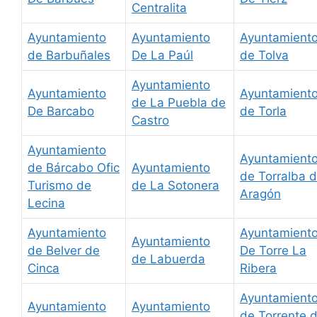
Centralita
Ayuntamiento
Ayuntamiento
Ayuntamient
de Barbuñales
De La Paúl
de Tolva
Ayuntamiento
Ayuntamiento
Ayuntamient
de La Puebla de
De Barcabo
de Torla
Castro
Ayuntamiento
Ayuntamient
de Bárcabo Ofic
Ayuntamiento
de Torralba 
Turismo de
de La Sotonera
Aragón
Lecina
Ayuntamiento
Ayuntamient
Ayuntamiento
de Belver de
De Torre La
de Labuerda
Cinca
Ribera
Ayuntamient
Ayuntamiento
Ayuntamiento
de Torrente 