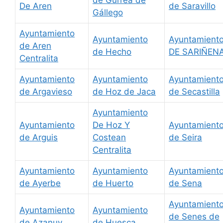
de Gurrea de
De Aren
de Saravillo
Gállego
Ayuntamiento
Ayuntamiento
Ayuntamient
de Aren
de Hecho
DE SARIÑEN
Centralita
Ayuntamiento
Ayuntamiento
Ayuntamient
de Argavieso
de Hoz de Jaca
de Secastilla
Ayuntamiento
Ayuntamiento
De Hoz Y
Ayuntamient
de Arguis
Costean
de Seira
Centralita
Ayuntamiento
Ayuntamiento
Ayuntamient
de Ayerbe
de Huerto
de Sena
Ayuntamient
Ayuntamiento
Ayuntamiento
de Senes de
de Azanuy
de Huesca