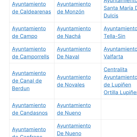
Ayuntamient
Ayuntamiento
Ayuntamiento
Santa María 
de Caldearenas
de Monzón
Dulcis
Ayuntamiento
Ayuntamiento
Ayuntamient
de Campo
de Nachá
Tella-Sin
Ayuntamiento
Ayuntamiento
Ayuntamient
de Camporrells
De Naval
Valfarta
Centralita
Ayuntamiento
Ayuntamiento
Ayuntamient
de Canal de
de Novales
de Lupiñen
Berdun
Ortilla Lupiñ
Ayuntamiento
Ayuntamiento
de Candasnos
de Nueno
Ayuntamiento
Ayuntamiento
De Nueno