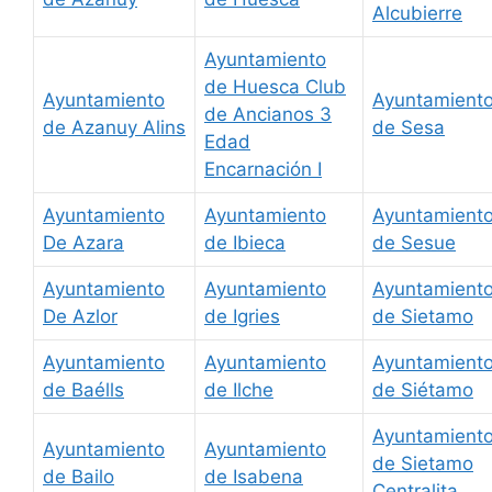
Alcubierre
Ayuntamiento
de Huesca Club
Ayuntamiento
Ayuntamient
de Ancianos 3
de Azanuy Alins
de Sesa
Edad
Encarnación I
Ayuntamiento
Ayuntamiento
Ayuntamient
De Azara
de Ibieca
de Sesue
Ayuntamiento
Ayuntamiento
Ayuntamient
De Azlor
de Igries
de Sietamo
Ayuntamiento
Ayuntamiento
Ayuntamient
de Baélls
de Ilche
de Siétamo
Ayuntamient
Ayuntamiento
Ayuntamiento
de Sietamo
de Bailo
de Isabena
Centralita