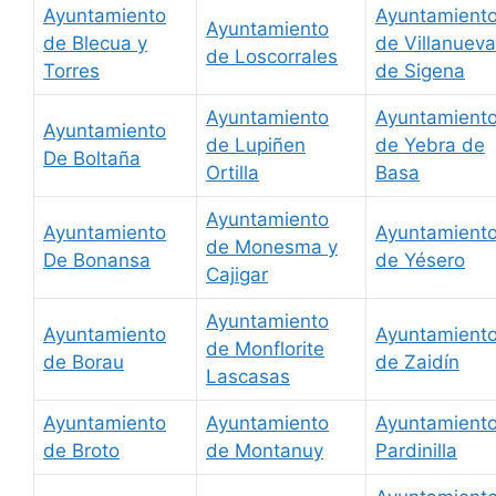
Ayuntamiento
Ayuntamient
Ayuntamiento
de Blecua y
de Villanueva
de Loscorrales
Torres
de Sigena
Ayuntamiento
Ayuntamient
Ayuntamiento
de Lupiñen
de Yebra de
De Boltaña
Ortilla
Basa
Ayuntamiento
Ayuntamiento
Ayuntamient
de Monesma y
De Bonansa
de Yésero
Cajigar
Ayuntamiento
Ayuntamiento
Ayuntamient
de Monflorite
de Borau
de Zaidín
Lascasas
Ayuntamiento
Ayuntamiento
Ayuntamient
de Broto
de Montanuy
Pardinilla