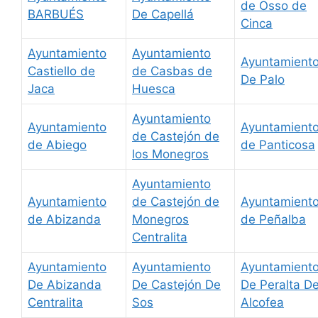
de Osso de
BARBUÉS
De Capellá
Cinca
Ayuntamiento
Ayuntamiento
Ayuntamient
Castiello de
de Casbas de
De Palo
Jaca
Huesca
Ayuntamiento
Ayuntamiento
Ayuntamient
de Castejón de
de Abiego
de Panticosa
los Monegros
Ayuntamiento
Ayuntamiento
de Castejón de
Ayuntamient
de Abizanda
Monegros
de Peñalba
Centralita
Ayuntamiento
Ayuntamiento
Ayuntamient
De Abizanda
De Castejón De
De Peralta D
Centralita
Sos
Alcofea