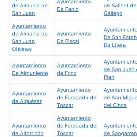
Ayuntamiento
de Almunia de
de Sallent de
De Fanlo
San Juan
Gállego
Ayuntamiento
Ayuntamient
de Almunia de
Ayuntamiento
De San Este
San Juan
De Fiscal
De Litera
Oficinas
Ayuntamient
Ayuntamiento
Ayuntamiento
de San Juan 
De Almuniente
de Fonz
Plan
Ayuntamiento
Ayuntamient
Ayuntamiento
de Foradada del
de San Migue
de Alquézar
Toscar
del Cinca
Ayuntamiento
Ayuntamiento
de Foradada del
Ayuntamient
de Altorricón
Toscar
de Sangarren