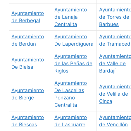
Ayuntamiento
Ayuntamient
Ayuntamiento
de Lanaja
de Torres de
de Berbegal
Centralita
Barbues
Ayuntamiento
Ayuntamiento
Ayuntamient
de Berdun
De Laperdiguera
de Tramaced
Ayuntamiento
Ayuntamient
Ayuntamiento
de las Peñas de
de Valle de
De Bielsa
Riglos
Bardají
Ayuntamiento
Ayuntamient
Ayuntamiento
De Lascellas
de Velilla de
de Bierge
Ponzano
Cinca
Centralita
Ayuntamiento
Ayuntamiento
Ayuntamient
de Biescas
de Lascuarre
de Vencillón