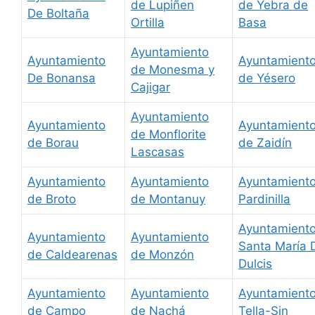
de Lupiñen
de Yebra de
De Boltaña
Ortilla
Basa
Ayuntamiento
Ayuntamiento
Ayuntamient
de Monesma y
De Bonansa
de Yésero
Cajigar
Ayuntamiento
Ayuntamiento
Ayuntamient
de Monflorite
de Borau
de Zaidín
Lascasas
Ayuntamiento
Ayuntamiento
Ayuntamient
de Broto
de Montanuy
Pardinilla
Ayuntamient
Ayuntamiento
Ayuntamiento
Santa María 
de Caldearenas
de Monzón
Dulcis
Ayuntamiento
Ayuntamiento
Ayuntamient
de Campo
de Nachá
Tella-Sin