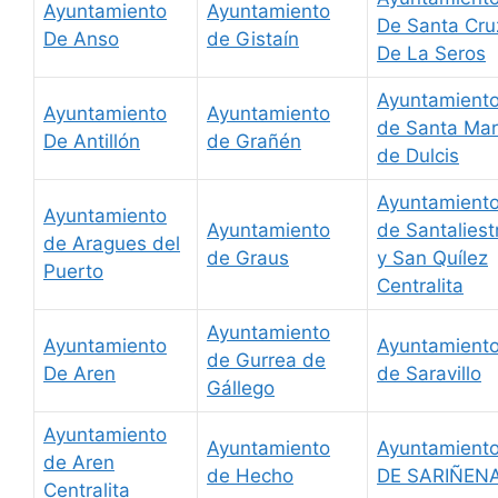
Ayuntamiento
Ayuntamiento
De Santa Cru
De Anso
de Gistaín
De La Seros
Ayuntamient
Ayuntamiento
Ayuntamiento
de Santa Mar
De Antillón
de Grañén
de Dulcis
Ayuntamient
Ayuntamiento
Ayuntamiento
de Santaliest
de Aragues del
de Graus
y San Quílez
Puerto
Centralita
Ayuntamiento
Ayuntamiento
Ayuntamient
de Gurrea de
De Aren
de Saravillo
Gállego
Ayuntamiento
Ayuntamiento
Ayuntamient
de Aren
de Hecho
DE SARIÑEN
Centralita