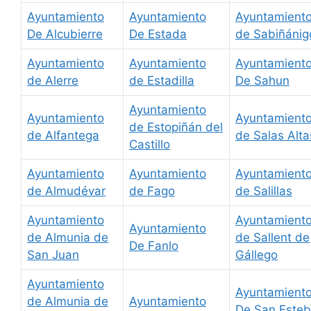
Ayuntamiento
Ayuntamiento
Ayuntamient
De Alcubierre
De Estada
de Sabiñánig
Ayuntamiento
Ayuntamiento
Ayuntamient
de Alerre
de Estadilla
De Sahun
Ayuntamiento
Ayuntamiento
Ayuntamient
de Estopiñán del
de Alfantega
de Salas Alta
Castillo
Ayuntamiento
Ayuntamiento
Ayuntamient
de Almudévar
de Fago
de Salillas
Ayuntamiento
Ayuntamient
Ayuntamiento
de Almunia de
de Sallent de
De Fanlo
San Juan
Gállego
Ayuntamiento
Ayuntamient
de Almunia de
Ayuntamiento
De San Este