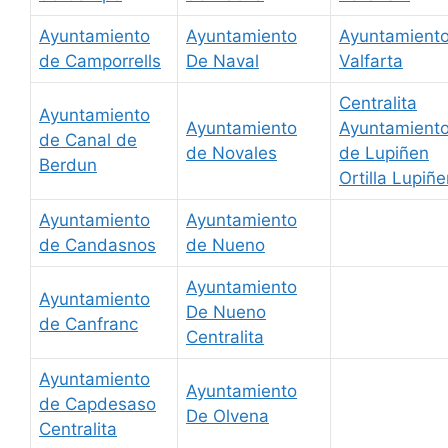
Ayuntamiento
Ayuntamiento
Ayuntamient
de Camporrells
De Naval
Valfarta
Centralita
Ayuntamiento
Ayuntamiento
Ayuntamient
de Canal de
de Novales
de Lupiñen
Berdun
Ortilla Lupiñ
Ayuntamiento
Ayuntamiento
de Candasnos
de Nueno
Ayuntamiento
Ayuntamiento
De Nueno
de Canfranc
Centralita
Ayuntamiento
Ayuntamiento
de Capdesaso
De Olvena
Centralita