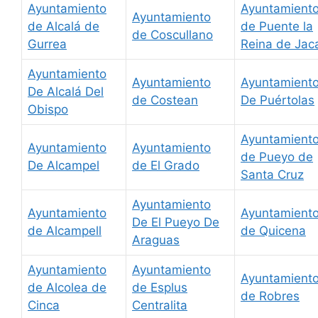
Ayuntamiento
Ayuntamient
Ayuntamiento
de Alcalá de
de Puente la
de Coscullano
Gurrea
Reina de Jac
Ayuntamiento
Ayuntamiento
Ayuntamient
De Alcalá Del
de Costean
De Puértolas
Obispo
Ayuntamient
Ayuntamiento
Ayuntamiento
de Pueyo de
De Alcampel
de El Grado
Santa Cruz
Ayuntamiento
Ayuntamiento
Ayuntamient
De El Pueyo De
de Alcampell
de Quicena
Araguas
Ayuntamiento
Ayuntamiento
Ayuntamient
de Alcolea de
de Esplus
de Robres
Cinca
Centralita