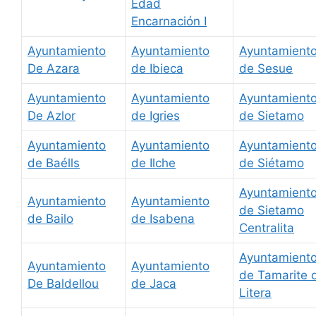
Edad
Encarnación I
Ayuntamiento
Ayuntamiento
Ayuntamient
De Azara
de Ibieca
de Sesue
Ayuntamiento
Ayuntamiento
Ayuntamient
De Azlor
de Igries
de Sietamo
Ayuntamiento
Ayuntamiento
Ayuntamient
de Baélls
de Ilche
de Siétamo
Ayuntamient
Ayuntamiento
Ayuntamiento
de Sietamo
de Bailo
de Isabena
Centralita
Ayuntamient
Ayuntamiento
Ayuntamiento
de Tamarite 
De Baldellou
de Jaca
Litera