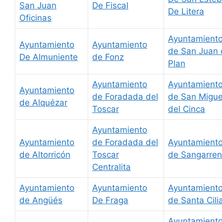
San Juan
De Fiscal
De Litera
Oficinas
Ayuntamient
Ayuntamiento
Ayuntamiento
de San Juan 
De Almuniente
de Fonz
Plan
Ayuntamiento
Ayuntamient
Ayuntamiento
de Foradada del
de San Migue
de Alquézar
Toscar
del Cinca
Ayuntamiento
Ayuntamiento
de Foradada del
Ayuntamient
de Altorricón
Toscar
de Sangarren
Centralita
Ayuntamiento
Ayuntamiento
Ayuntamient
de Angüés
De Fraga
de Santa Cili
Ayuntamient