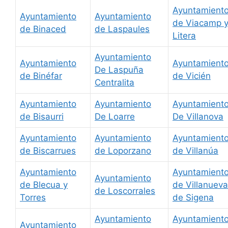
Ayuntamient
Ayuntamiento
Ayuntamiento
de Viacamp 
de Binaced
de Laspaules
Litera
Ayuntamiento
Ayuntamiento
Ayuntamient
De Laspuña
de Binéfar
de Vicién
Centralita
Ayuntamiento
Ayuntamiento
Ayuntamient
de Bisaurri
De Loarre
De Villanova
Ayuntamiento
Ayuntamiento
Ayuntamient
de Biscarrues
de Loporzano
de Villanúa
Ayuntamiento
Ayuntamient
Ayuntamiento
de Blecua y
de Villanueva
de Loscorrales
Torres
de Sigena
Ayuntamiento
Ayuntamient
Ayuntamiento