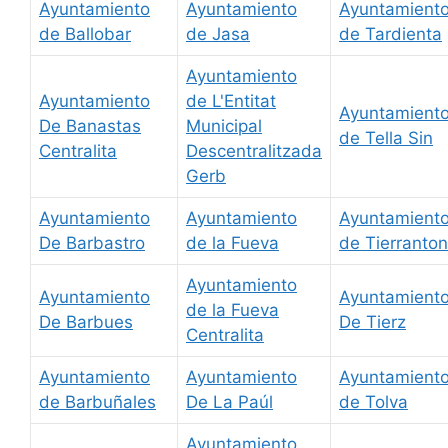
Ayuntamiento
Ayuntamiento
Ayuntamient
de Ballobar
de Jasa
de Tardienta
Ayuntamiento
Ayuntamiento
de L'Entitat
Ayuntamient
De Banastas
Municipal
de Tella Sin
Centralita
Descentralitzada
Gerb
Ayuntamiento
Ayuntamiento
Ayuntamient
De Barbastro
de la Fueva
de Tierranto
Ayuntamiento
Ayuntamiento
Ayuntamient
de la Fueva
De Barbues
De Tierz
Centralita
Ayuntamiento
Ayuntamiento
Ayuntamient
de Barbuñales
De La Paúl
de Tolva
Ayuntamiento