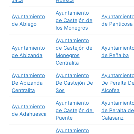
Jaca
Huesca
Ayuntamiento
Ayuntamiento
Ayuntamient
de Castejón de
de Abiego
de Panticosa
los Monegros
Ayuntamiento
Ayuntamiento
de Castejón de
Ayuntamient
de Abizanda
Monegros
de Peñalba
Centralita
Ayuntamiento
Ayuntamiento
Ayuntamient
De Abizanda
De Castejón De
De Peralta D
Centralita
Sos
Alcofea
Ayuntamiento
Ayuntamient
Ayuntamiento
de Castejón del
de Peralta de
de Adahuesca
Puente
Calasanz
Ayuntamiento