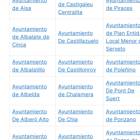
Ayuntamiento
Ayuntamient
de Castigaleu
de Aisa
de Piraces
Centralita
Ayuntamient
Ayuntamiento
Ayuntamiento
de Plan Enti
de Albalate de
De Castillazuelo
Local Menor 
Cinca
Serveto
Ayuntamiento
Ayuntamiento
Ayuntamient
de Albalatillo
De Castillonroy
de Poleñino
Ayuntamient
Ayuntamiento
Ayuntamiento
De Pont De
de Albelda
de Chalamera
Suert
Ayuntamiento
Ayuntamiento
Ayuntamient
De Alberó Alto
De Chia
de Ponzano
Ayuntamient
Ayuntamiento
Ayuntamiento