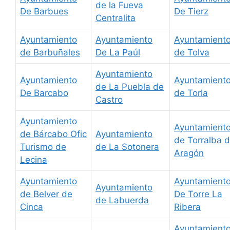
de la Fueva
De Barbues
De Tierz
Centralita
Ayuntamiento
Ayuntamiento
Ayuntamient
de Barbuñales
De La Paúl
de Tolva
Ayuntamiento
Ayuntamiento
Ayuntamient
de La Puebla de
De Barcabo
de Torla
Castro
Ayuntamiento
Ayuntamient
de Bárcabo Ofic
Ayuntamiento
de Torralba 
Turismo de
de La Sotonera
Aragón
Lecina
Ayuntamiento
Ayuntamient
Ayuntamiento
de Belver de
De Torre La
de Labuerda
Cinca
Ribera
Ayuntamient