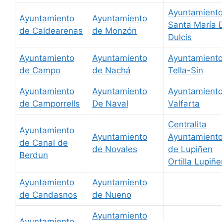
Ayuntamient
Ayuntamiento
Ayuntamiento
Santa María 
de Caldearenas
de Monzón
Dulcis
Ayuntamiento
Ayuntamiento
Ayuntamient
de Campo
de Nachá
Tella-Sin
Ayuntamiento
Ayuntamiento
Ayuntamient
de Camporrells
De Naval
Valfarta
Centralita
Ayuntamiento
Ayuntamiento
Ayuntamient
de Canal de
de Novales
de Lupiñen
Berdun
Ortilla Lupiñ
Ayuntamiento
Ayuntamiento
de Candasnos
de Nueno
Ayuntamiento
Ayuntamiento