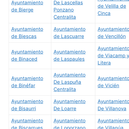
Ayuntamiento
De Lascellas
de Velilla de
de Bierge
Ponzano
Cinca
Centralita
Ayuntamiento
Ayuntamiento
Ayuntamient
de Biescas
de Lascuarre
de Vencillón
Ayuntamient
Ayuntamiento
Ayuntamiento
de Viacamp 
de Binaced
de Laspaules
Litera
Ayuntamiento
Ayuntamiento
Ayuntamient
De Laspuña
de Binéfar
de Vicién
Centralita
Ayuntamiento
Ayuntamiento
Ayuntamient
de Bisaurri
De Loarre
De Villanova
Ayuntamiento
Ayuntamiento
Ayuntamient
de Biscarrues
de Loporzano
de Villanúa