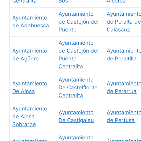
Centralita
Sos
Alcofea
Ayuntamiento
Ayuntamient
Ayuntamiento
de Castejón del
de Peralta de
de Adahuesca
Puente
Calasanz
Ayuntamiento
Ayuntamiento
de Castejón del
Ayuntamient
de Agüero
Puente
de Peraltilla
Centralita
Ayuntamiento
Ayuntamiento
Ayuntamient
De Castelflorite
De Ainsa
de Perarrua
Centralita
Ayuntamiento
Ayuntamiento
Ayuntamient
de Aínsa
De Castigaleu
de Pertusa
Sobrarbe
Ayuntamiento