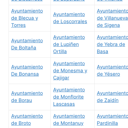
Ayuntamiento
Ayuntamient
Ayuntamiento
de Blecua y
de Villanueva
de Loscorrales
Torres
de Sigena
Ayuntamiento
Ayuntamient
Ayuntamiento
de Lupiñen
de Yebra de
De Boltaña
Ortilla
Basa
Ayuntamiento
Ayuntamiento
Ayuntamient
de Monesma y
De Bonansa
de Yésero
Cajigar
Ayuntamiento
Ayuntamiento
Ayuntamient
de Monflorite
de Borau
de Zaidín
Lascasas
Ayuntamiento
Ayuntamiento
Ayuntamient
de Broto
de Montanuy
Pardinilla