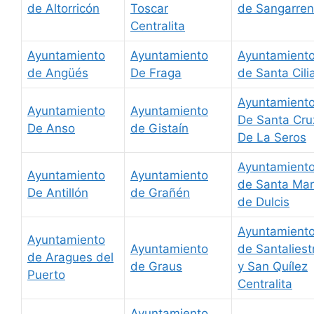
de Altorricón
Toscar
de Sangarren
Centralita
Ayuntamiento
Ayuntamiento
Ayuntamient
de Angüés
De Fraga
de Santa Cili
Ayuntamient
Ayuntamiento
Ayuntamiento
De Santa Cru
De Anso
de Gistaín
De La Seros
Ayuntamient
Ayuntamiento
Ayuntamiento
de Santa Mar
De Antillón
de Grañén
de Dulcis
Ayuntamient
Ayuntamiento
Ayuntamiento
de Santaliest
de Aragues del
de Graus
y San Quílez
Puerto
Centralita
Ayuntamiento