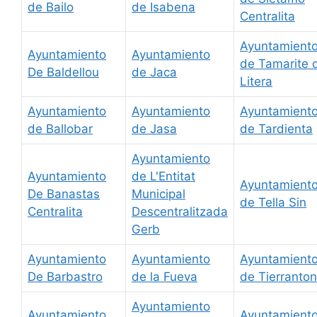
de Bailo
de Isabena
Centralita
Ayuntamient
Ayuntamiento
Ayuntamiento
de Tamarite 
De Baldellou
de Jaca
Litera
Ayuntamiento
Ayuntamiento
Ayuntamient
de Ballobar
de Jasa
de Tardienta
Ayuntamiento
Ayuntamiento
de L'Entitat
Ayuntamient
De Banastas
Municipal
de Tella Sin
Centralita
Descentralitzada
Gerb
Ayuntamiento
Ayuntamiento
Ayuntamient
De Barbastro
de la Fueva
de Tierranto
Ayuntamiento
Ayuntamiento
Ayuntamient