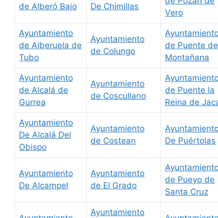
de Pozan de
de Alberó Bajo
De Chimillas
Vero
Ayuntamiento
Ayuntamient
Ayuntamiento
de Alberuela de
de Puente de
de Colungo
Tubo
Montañana
Ayuntamiento
Ayuntamient
Ayuntamiento
de Alcalá de
de Puente la
de Coscullano
Gurrea
Reina de Jac
Ayuntamiento
Ayuntamiento
Ayuntamient
De Alcalá Del
de Costean
De Puértolas
Obispo
Ayuntamient
Ayuntamiento
Ayuntamiento
de Pueyo de
De Alcampel
de El Grado
Santa Cruz
Ayuntamiento