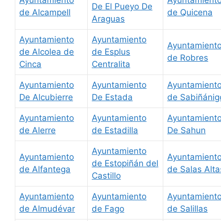
Ayuntamiento
Ayuntamient
De El Pueyo De
de Alcampell
de Quicena
Araguas
Ayuntamiento
Ayuntamiento
Ayuntamient
de Alcolea de
de Esplus
de Robres
Cinca
Centralita
Ayuntamiento
Ayuntamiento
Ayuntamient
De Alcubierre
De Estada
de Sabiñánig
Ayuntamiento
Ayuntamiento
Ayuntamient
de Alerre
de Estadilla
De Sahun
Ayuntamiento
Ayuntamiento
Ayuntamient
de Estopiñán del
de Alfantega
de Salas Alta
Castillo
Ayuntamiento
Ayuntamiento
Ayuntamient
de Almudévar
de Fago
de Salillas