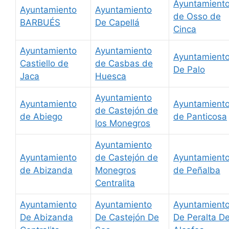
Ayuntamient
Ayuntamiento
Ayuntamiento
de Osso de
BARBUÉS
De Capellá
Cinca
Ayuntamiento
Ayuntamiento
Ayuntamient
Castiello de
de Casbas de
De Palo
Jaca
Huesca
Ayuntamiento
Ayuntamiento
Ayuntamient
de Castejón de
de Abiego
de Panticosa
los Monegros
Ayuntamiento
Ayuntamiento
de Castejón de
Ayuntamient
de Abizanda
Monegros
de Peñalba
Centralita
Ayuntamiento
Ayuntamiento
Ayuntamient
De Abizanda
De Castejón De
De Peralta D