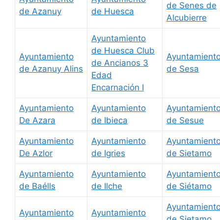
de Senes de
de Azanuy
de Huesca
Alcubierre
Ayuntamiento
de Huesca Club
Ayuntamiento
Ayuntamient
de Ancianos 3
de Azanuy Alins
de Sesa
Edad
Encarnación I
Ayuntamiento
Ayuntamiento
Ayuntamient
De Azara
de Ibieca
de Sesue
Ayuntamiento
Ayuntamiento
Ayuntamient
De Azlor
de Igries
de Sietamo
Ayuntamiento
Ayuntamiento
Ayuntamient
de Baélls
de Ilche
de Siétamo
Ayuntamient
Ayuntamiento
Ayuntamiento
de Sietamo