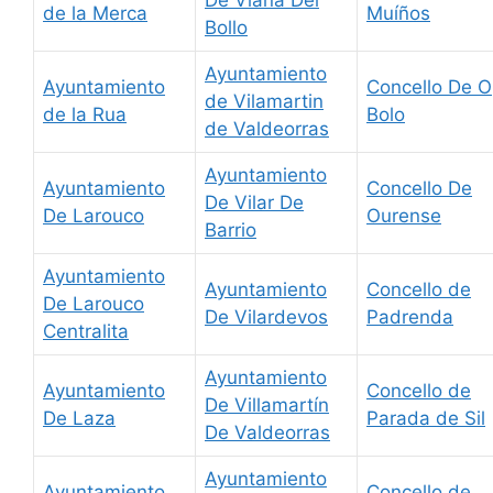
de la Merca
Muíños
Bollo
Ayuntamiento
Ayuntamiento
Concello De O
de Vilamartin
de la Rua
Bolo
de Valdeorras
Ayuntamiento
Ayuntamiento
Concello De
De Vilar De
De Larouco
Ourense
Barrio
Ayuntamiento
Ayuntamiento
Concello de
De Larouco
De Vilardevos
Padrenda
Centralita
Ayuntamiento
Ayuntamiento
Concello de
De Villamartín
De Laza
Parada de Sil
De Valdeorras
Ayuntamiento
Ayuntamiento
Concello de