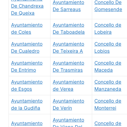
Ayuntamiento
Concello De
De Chandrexa
De Sarreaus
Gomesende
De Queixa
Ayuntamiento
Ayuntamiento
Concello de
de Coles
De Taboadela
Lobeira
Ayuntamiento
Ayuntamiento
Concello de
De Cualedro
De Teixeira A
Lobios
Ayuntamiento
Ayuntamiento
Concello de
De Entrimo
De Trasmiras
Maceda
Ayuntamiento
Ayuntamiento
Concello de
de Esgos
de Verea
Manzaneda
Ayuntamiento
Ayuntamiento
Concello de
de la Gudiña
De Verín
Monterrei
Ayuntamiento
Ayuntamiento
Concello de
De Viana Del