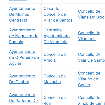
Ayuntamiento
Casa do
Concello de
De Muiños
Concello de
Viana Do Bolo
Centralita
Vilar de Santos
Ayuntamiento
Centralita
Concello de
de Nogueira de
Ayuntamiento
Vilamarín
Ramuin
De Vilamarin
Ayuntamiento
Concello da
Concello De
de O Pereiro de
Arnoia
Vilar De Sant
Aguiar
Concello de
Ayuntamiento
Concello da
Vilariño de
De Oimbra
Mezquita
Conso
Ayuntamiento
Concello da
Concello de
De Paderne De
Rúa
Xinzo de Limi