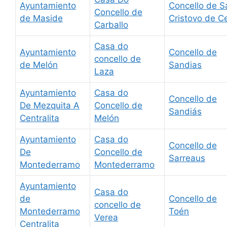
Ayuntamiento
Concello de S
Concello de
de Maside
Cristovo de C
Carballo
Casa do
Ayuntamiento
Concello de
concello de
de Melón
Sandias
Laza
Ayuntamiento
Casa do
Concello de
De Mezquita A
Concello de
Sandiás
Centralita
Melón
Ayuntamiento
Casa do
Concello de
De
Concello de
Sarreaus
Montederramo
Montederramo
Ayuntamiento
Casa do
de
Concello de
concello de
Montederramo
Toén
Verea
Centralita