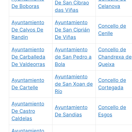
De San Cibrao
De Boboras
Celanova
das Viñas
Ayuntamiento
Ayuntamiento
Concello de
De Calvos De
De San Ciprián
Cenlle
Randin
De Viñas
Ayuntamiento
Ayuntamiento
Concello de
De Carballeda
de San Pedro a
Chandrexa de
De Valdeorras
Bola
Queixa
Ayuntamiento
Ayuntamiento
Concello de
de San Xoan de
De Cartelle
Cortegada
Río
Ayuntamiento
Ayuntamiento
Concello de
De Castro
De Sandias
Esgos
Caldelas
Ayuntamiento