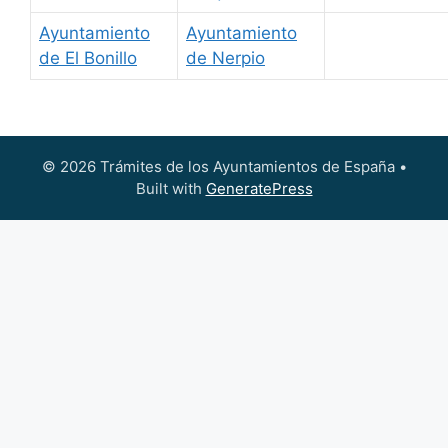
Ayuntamiento
Ayuntamiento
de El Bonillo
de Nerpio
© 2026 Trámites de los Ayuntamientos de España
•
Built with
GeneratePress