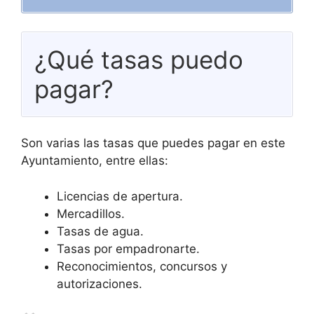
¿Qué tasas puedo
pagar?
Son varias las tasas que puedes pagar en este
Ayuntamiento, entre ellas:
Licencias de apertura.
Mercadillos.
Tasas de agua.
Tasas por empadronarte.
Reconocimientos, concursos y
autorizaciones.