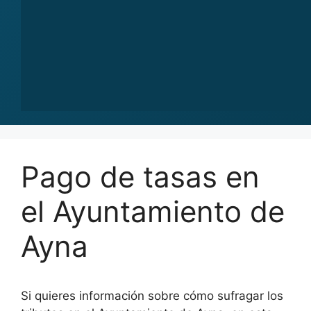
Pago de tasas en
el Ayuntamiento de
Ayna
Si quieres información sobre cómo sufragar los