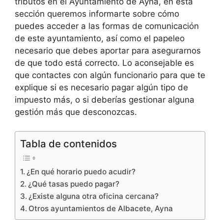
tributos en el Ayuntamiento de Ayna, en esta
sección queremos informarte sobre cómo
puedes acceder a las formas de comunicación
de este ayuntamiento, así como el papeleo
necesario que debes aportar para asegurarnos
de que todo está correcto. Lo aconsejable es
que contactes con algún funcionario para que te
explique si es necesario pagar algún tipo de
impuesto más, o si deberías gestionar alguna
gestión más que desconozcas.
Tabla de contenidos
¿En qué horario puedo acudir?
¿Qué tasas puedo pagar?
¿Existe alguna otra oficina cercana?
Otros ayuntamientos de Albacete, Ayna