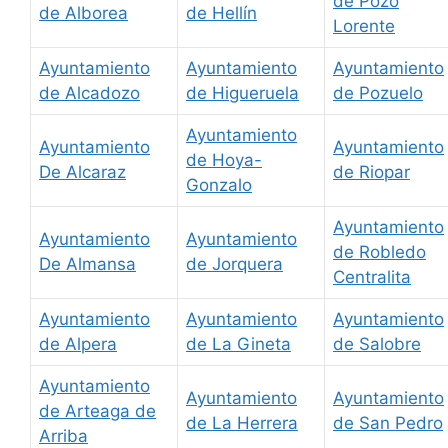
de Pozo
de Alborea
de Hellín
Lorente
Ayuntamiento
Ayuntamiento
Ayuntamiento
de Alcadozo
de Higueruela
de Pozuelo
Ayuntamiento
Ayuntamiento
Ayuntamiento
de Hoya-
De Alcaraz
de Riopar
Gonzalo
Ayuntamiento
Ayuntamiento
Ayuntamiento
de Robledo
De Almansa
de Jorquera
Centralita
Ayuntamiento
Ayuntamiento
Ayuntamiento
de Alpera
de La Gineta
de Salobre
Ayuntamiento
Ayuntamiento
Ayuntamiento
de Arteaga de
de La Herrera
de San Pedro
Arriba