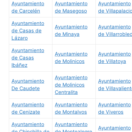
Ayuntamiento
Ayuntamiento
Ayuntamiento
de Carcelén
de Masegoso
de Villapalaci
Ayuntamiento
Ayuntamiento
Ayuntamiento
de Casas de
de Minaya
de Villarroble
Lázaro
Ayuntamiento
Ayuntamiento
Ayuntamiento
de Casas
de Molinicos
de Villatoya
Ibáñez
Ayuntamiento
Ayuntamiento
Ayuntamiento
de Molinicos
De Caudete
de Villavalien
Centralita
Ayuntamiento
Ayuntamiento
Ayuntamiento
de Cenizate
de Montalvos
de Viveros
Ayuntamiento
Ayuntamiento
Ayuntamiento
de Chinchilla de
de Montealegre