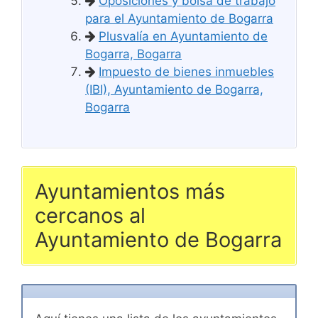
Oposiciones y bolsa de trabajo
para el Ayuntamiento de Bogarra
Plusvalía en Ayuntamiento de
Bogarra, Bogarra
Impuesto de bienes inmuebles
(IBI), Ayuntamiento de Bogarra,
Bogarra
Ayuntamientos más
cercanos al
Ayuntamiento de Bogarra