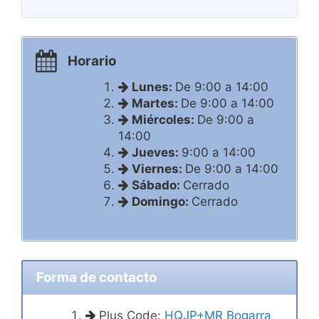
Horario
Lunes:
De 9:00 a 14:00
Martes:
De 9:00 a 14:00
Miércoles:
De 9:00 a
14:00
Jueves:
9:00 a 14:00
Viernes:
De 9:00 a 14:00
Sábado:
Cerrado
Domingo:
Cerrado
Forma de contacto
Plus Code:
HQJP+MR Bogarra