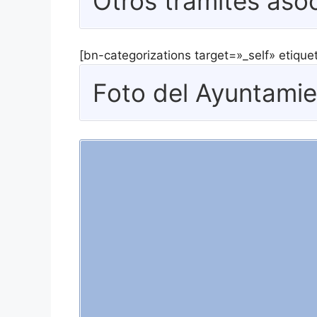
Otros trámites asoc
[bn-categorizations target=»_self» etiqu
Foto del Ayuntamie