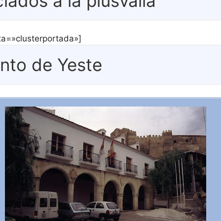
iados a la plusvalía
eta=»clusterportada»]
nto de Yeste