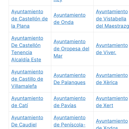
Ayuntamiento
Ayuntamiento
Ayuntamiento
de Castellón de
de Vistabella
de Onda
la Plana
del Maestraz
Ayuntamiento
Ayuntamiento
De Castellón
Ayuntamiento
de Oropesa del
Tenencia
de Viver.
Mar
Alcaldía Este
Ayuntamiento
Ayuntamiento
Ayuntamiento
de Castillo de
De Palanques
de Xèrica
Villamalefa
Ayuntamiento
Ayuntamiento
Ayuntamiento
de Catí
de Pavías
de Xert
Ayuntamiento
Ayuntamiento
Ayuntamiento
De Caudiel
de Peníscola-
de Xodos