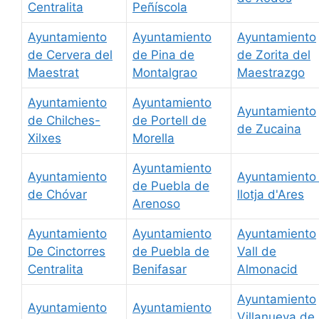
Centralita
Peñíscola
Ayuntamiento
Ayuntamiento
Ayuntamiento
de Cervera del
de Pina de
de Zorita del
Maestrat
Montalgrao
Maestrazgo
Ayuntamiento
Ayuntamiento
Ayuntamiento
de Chilches-
de Portell de
de Zucaina
Xilxes
Morella
Ayuntamiento
Ayuntamiento
Ayuntamiento 
de Puebla de
de Chóvar
llotja d'Ares
Arenoso
Ayuntamiento
Ayuntamiento
Ayuntamiento
De Cinctorres
de Puebla de
Vall de
Centralita
Benifasar
Almonacid
Ayuntamiento
Ayuntamiento
Ayuntamiento
Villanueva de