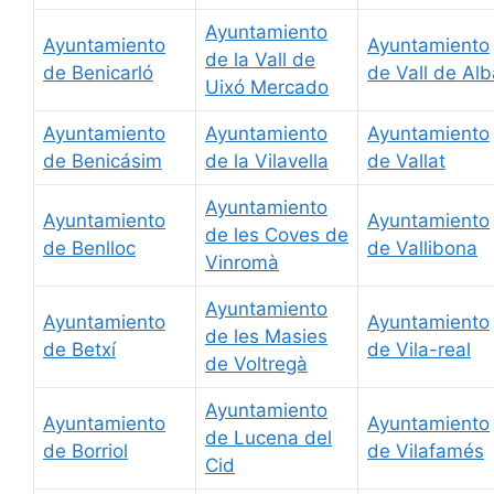
Ayuntamiento
Ayuntamiento
Ayuntamiento
de la Vall de
de Benicarló
de Vall de Alb
Uixó Mercado
Ayuntamiento
Ayuntamiento
Ayuntamiento
de Benicásim
de la Vilavella
de Vallat
Ayuntamiento
Ayuntamiento
Ayuntamiento
de les Coves de
de Benlloc
de Vallibona
Vinromà
Ayuntamiento
Ayuntamiento
Ayuntamiento
de les Masies
de Betxí
de Vila-real
de Voltregà
Ayuntamiento
Ayuntamiento
Ayuntamiento
de Lucena del
de Borriol
de Vilafamés
Cid