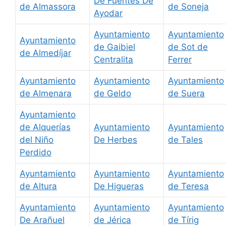
De Fuentes De
de Almassora
de Soneja
Ayodar
Ayuntamiento
Ayuntamiento
Ayuntamiento
de Gaibiel
de Sot de
de Almedíjar
Centralita
Ferrer
Ayuntamiento
Ayuntamiento
Ayuntamiento
de Almenara
de Geldo
de Suera
Ayuntamiento
de Alquerías
Ayuntamiento
Ayuntamiento
del Niño
De Herbes
de Tales
Perdido
Ayuntamiento
Ayuntamiento
Ayuntamiento
de Altura
De Higueras
de Teresa
Ayuntamiento
Ayuntamiento
Ayuntamiento
De Arañuel
de Jérica
de Tírig