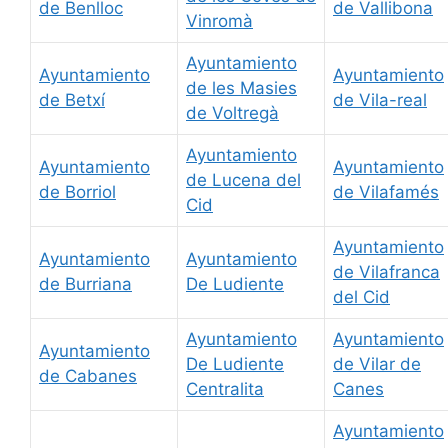
de Benlloc
de Vallibona
Vinromà
Ayuntamiento
Ayuntamiento
Ayuntamiento
de les Masies
de Betxí
de Vila-real
de Voltregà
Ayuntamiento
Ayuntamiento
Ayuntamiento
de Lucena del
de Borriol
de Vilafamés
Cid
Ayuntamiento
Ayuntamiento
Ayuntamiento
de Vilafranca
de Burriana
De Ludiente
del Cid
Ayuntamiento
Ayuntamiento
Ayuntamiento
De Ludiente
de Vilar de
de Cabanes
Centralita
Canes
Ayuntamiento