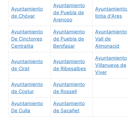
Ayuntamiento
Ayuntamiento
Ayuntamiento 
de Puebla de
de Chóvar
llotja d'Ares
Arenoso
Ayuntamiento
Ayuntamiento
Ayuntamiento
De Cinctorres
de Puebla de
Vall de
Centralita
Benifasar
Almonacid
Ayuntamiento
Ayuntamiento
Ayuntamiento
Villanueva de
de Cirat
de Ribesalbes
Viver
Ayuntamiento
Ayuntamiento
de Costur
de Rossell
Ayuntamiento
Ayuntamiento
De Culla
de Sacañet