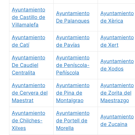
Ayuntamiento
Ayuntamiento
Ayuntamiento
de Castillo de
De Palanques
de Xèrica
Villamalefa
Ayuntamiento
Ayuntamiento
Ayuntamiento
de Catí
de Pavías
de Xert
Ayuntamiento
Ayuntamiento
Ayuntamiento
De Caudiel
de Peníscola-
de Xodos
Centralita
Peñíscola
Ayuntamiento
Ayuntamiento
Ayuntamiento
de Cervera del
de Pina de
de Zorita del
Maestrat
Montalgrao
Maestrazgo
Ayuntamiento
Ayuntamiento
Ayuntamiento
de Chilches-
de Portell de
de Zucaina
Xilxes
Morella