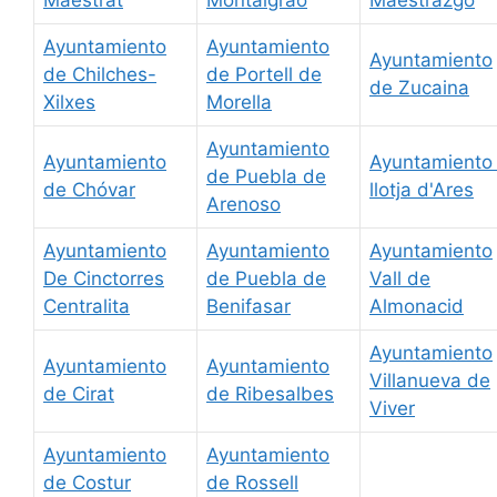
Maestrat
Montalgrao
Maestrazgo
Ayuntamiento
Ayuntamiento
Ayuntamiento
de Chilches-
de Portell de
de Zucaina
Xilxes
Morella
Ayuntamiento
Ayuntamiento
Ayuntamiento 
de Puebla de
de Chóvar
llotja d'Ares
Arenoso
Ayuntamiento
Ayuntamiento
Ayuntamiento
De Cinctorres
de Puebla de
Vall de
Centralita
Benifasar
Almonacid
Ayuntamiento
Ayuntamiento
Ayuntamiento
Villanueva de
de Cirat
de Ribesalbes
Viver
Ayuntamiento
Ayuntamiento
de Costur
de Rossell