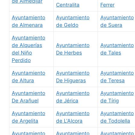
de Almedíjar
Centralita
Ferrer
Ayuntamiento
Ayuntamiento
Ayuntamiento
de Almenara
de Geldo
de Suera
Ayuntamiento
de Alquerías
Ayuntamiento
Ayuntamiento
del Niño
De Herbes
de Tales
Perdido
Ayuntamiento
Ayuntamiento
Ayuntamiento
de Altura
De Higueras
de Teresa
Ayuntamiento
Ayuntamiento
Ayuntamiento
De Arañuel
de Jérica
de Tírig
Ayuntamiento
Ayuntamiento
Ayuntamiento
de Argelita
de L'Alcora
de Todolella
Ayuntamiento
Ayuntamiento
Ayuntamiento