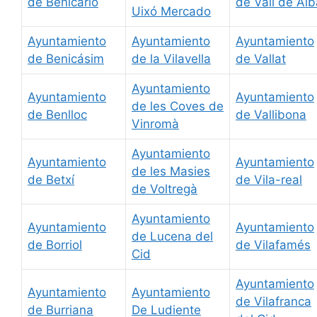
de Benicarló
de Vall de Alb
Uixó Mercado
Ayuntamiento
Ayuntamiento
Ayuntamiento
de Benicásim
de la Vilavella
de Vallat
Ayuntamiento
Ayuntamiento
Ayuntamiento
de les Coves de
de Benlloc
de Vallibona
Vinromà
Ayuntamiento
Ayuntamiento
Ayuntamiento
de les Masies
de Betxí
de Vila-real
de Voltregà
Ayuntamiento
Ayuntamiento
Ayuntamiento
de Lucena del
de Borriol
de Vilafamés
Cid
Ayuntamiento
Ayuntamiento
Ayuntamiento
de Vilafranca
de Burriana
De Ludiente