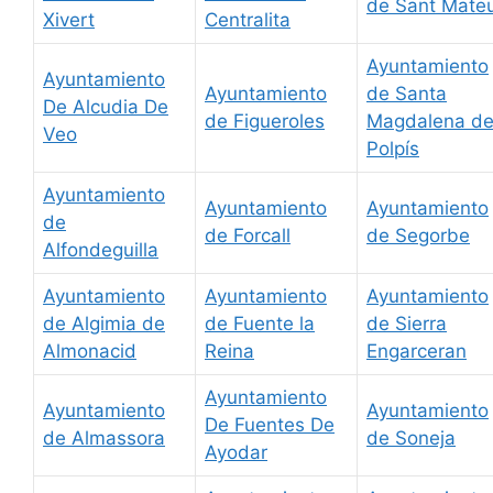
de Sant Mate
Xivert
Centralita
Ayuntamiento
Ayuntamiento
Ayuntamiento
de Santa
De Alcudia De
de Figueroles
Magdalena d
Veo
Polpís
Ayuntamiento
Ayuntamiento
Ayuntamiento
de
de Forcall
de Segorbe
Alfondeguilla
Ayuntamiento
Ayuntamiento
Ayuntamiento
de Algimia de
de Fuente la
de Sierra
Almonacid
Reina
Engarceran
Ayuntamiento
Ayuntamiento
Ayuntamiento
De Fuentes De
de Almassora
de Soneja
Ayodar