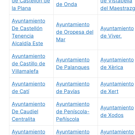
de Castellón de
de Vistabella
de Onda
la Plana
del Maestraz
Ayuntamiento
Ayuntamiento
De Castellón
Ayuntamiento
de Oropesa del
Tenencia
de Viver.
Mar
Alcaldía Este
Ayuntamiento
Ayuntamiento
Ayuntamiento
de Castillo de
De Palanques
de Xèrica
Villamalefa
Ayuntamiento
Ayuntamiento
Ayuntamiento
de Catí
de Pavías
de Xert
Ayuntamiento
Ayuntamiento
Ayuntamiento
De Caudiel
de Peníscola-
de Xodos
Centralita
Peñíscola
Ayuntamiento
Ayuntamiento
Ayuntamiento