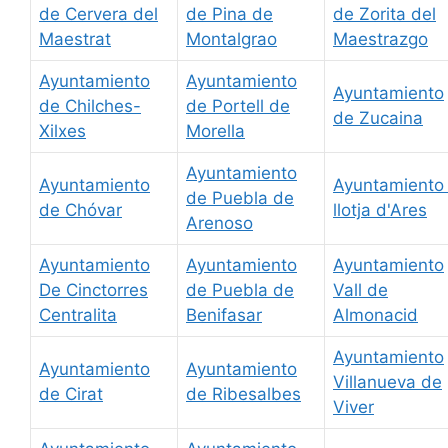
de Cervera del
de Pina de
de Zorita del
Maestrat
Montalgrao
Maestrazgo
Ayuntamiento
Ayuntamiento
Ayuntamiento
de Chilches-
de Portell de
de Zucaina
Xilxes
Morella
Ayuntamiento
Ayuntamiento
Ayuntamiento 
de Puebla de
de Chóvar
llotja d'Ares
Arenoso
Ayuntamiento
Ayuntamiento
Ayuntamiento
De Cinctorres
de Puebla de
Vall de
Centralita
Benifasar
Almonacid
Ayuntamiento
Ayuntamiento
Ayuntamiento
Villanueva de
de Cirat
de Ribesalbes
Viver