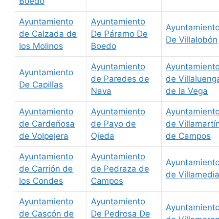
Boedo
Ayuntamiento
Ayuntamiento
Ayuntamient
de Calzada de
De Páramo De
De Villalobón
los Molinos
Boedo
Ayuntamiento
Ayuntamient
Ayuntamiento
de Paredes de
de Villalueng
De Capillas
Nava
de la Vega
Ayuntamiento
Ayuntamiento
Ayuntamient
de Cardeñosa
de Payo de
de Villamartí
de Volpejera
Ojeda
de Campos
Ayuntamiento
Ayuntamiento
Ayuntamient
de Carrión de
de Pedraza de
de Villamedi
los Condes
Campos
Ayuntamiento
Ayuntamiento
Ayuntamient
de Cascón de
De Pedrosa De