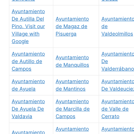
Ayuntamiento
De Autilla Del
Ayuntamiento
Ayuntamient
Pino. Visit our
de Magaz de
de
Village with
Pisuerga
Valdeolmillos
Google
Ayuntamiento
Ayuntamient
Ayuntamiento
de Autillo de
De
de Manquillos
Campos
Valderrábano
Ayuntamiento
Ayuntamiento
Ayuntamient
de Ayuela
de Mantinos
De Valdeucie
Ayuntamiento
Ayuntamiento
Ayuntamient
De Ayuela De
de Marcilla de
de Valle de
Valdavia
Campos
Cerrato
Ayuntamiento
Ayuntamient
Ayuntamiento