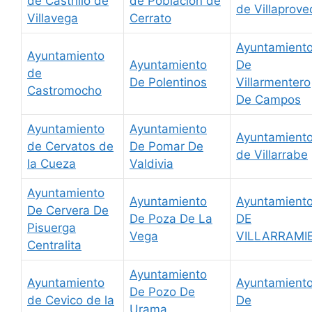
de Castrillo de
de Población de
de Villaprov
Villavega
Cerrato
Ayuntamient
Ayuntamiento
Ayuntamiento
De
de
De Polentinos
Villarmentero
Castromocho
De Campos
Ayuntamiento
Ayuntamiento
Ayuntamient
de Cervatos de
De Pomar De
de Villarrabe
la Cueza
Valdivia
Ayuntamiento
Ayuntamiento
Ayuntamient
De Cervera De
De Poza De La
DE
Pisuerga
Vega
VILLARRAMI
Centralita
Ayuntamiento
Ayuntamiento
Ayuntamient
De Pozo De
de Cevico de la
De
Urama