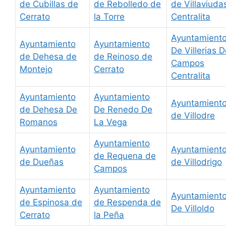
de Cubillas de
de Rebolledo de
de Villaviuda
Cerrato
la Torre
Centralita
Ayuntamient
Ayuntamiento
Ayuntamiento
De Villerias 
de Dehesa de
de Reinoso de
Campos
Montejo
Cerrato
Centralita
Ayuntamiento
Ayuntamiento
Ayuntamient
de Dehesa De
De Renedo De
de Villodre
Romanos
La Vega
Ayuntamiento
Ayuntamiento
Ayuntamient
de Requena de
de Dueñas
de Villodrigo
Campos
Ayuntamiento
Ayuntamiento
Ayuntamient
de Espinosa de
de Respenda de
De Villoldo
Cerrato
la Peña