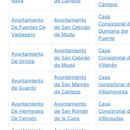
Nava
de Campos
Campos
Casa
Ayuntamiento
Ayuntamiento
Consistorial 
De Fuentes De
de San Cebrián
Quintana del
Valdepero
de Muda
Puente
Ayuntamiento
Casa
Ayuntamiento
de San Cebrián
Consistorial 
De Grijota
de Mudá
Villahán
Ayuntamiento
Casa
Ayuntamiento
de San Mamés
consistorial 
de Guardo
de Campos
Villamoronta
Ayuntamiento
Ayuntamiento
Casa
De Hermedes
de San Román
Consistorial 
De Cerrato
de la Cuba
Villaviudas