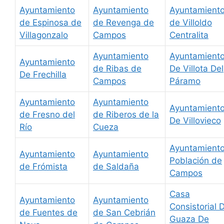
Ayuntamiento
Ayuntamiento
Ayuntamient
de Espinosa de
de Revenga de
de Villoldo
Villagonzalo
Campos
Centralita
Ayuntamiento
Ayuntamient
Ayuntamiento
de Ribas de
De Villota Del
De Frechilla
Campos
Páramo
Ayuntamiento
Ayuntamiento
Ayuntamient
de Fresno del
de Riberos de la
De Villovieco
Río
Cueza
Ayuntamient
Ayuntamiento
Ayuntamiento
Población de
de Frómista
de Saldaña
Campos
Casa
Ayuntamiento
Ayuntamiento
Consistorial 
de Fuentes de
de San Cebrián
Guaza De