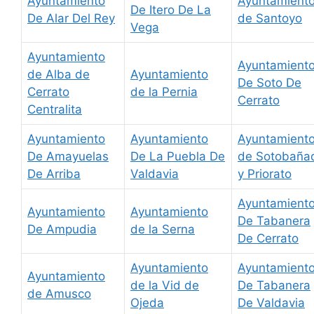
Ayuntamiento
Ayuntamient
De Itero De La
De Alar Del Rey
de Santoyo
Vega
Ayuntamiento
Ayuntamient
de Alba de
Ayuntamiento
De Soto De
Cerrato
de la Pernia
Cerrato
Centralita
Ayuntamiento
Ayuntamiento
Ayuntamient
De Amayuelas
De La Puebla De
de Sotobaña
De Arriba
Valdavia
y Priorato
Ayuntamient
Ayuntamiento
Ayuntamiento
De Tabanera
De Ampudia
de la Serna
De Cerrato
Ayuntamiento
Ayuntamient
Ayuntamiento
de la Vid de
De Tabanera
de Amusco
Ojeda
De Valdavia