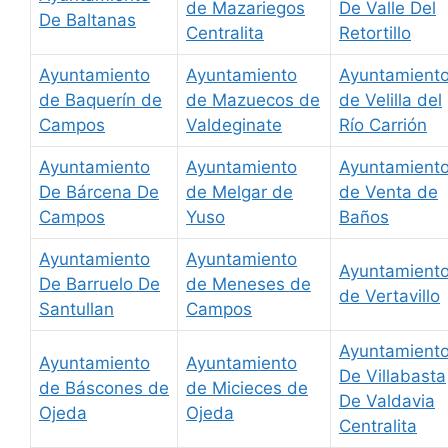
de Mazariegos
De Valle Del
De Baltanas
Centralita
Retortillo
Ayuntamiento
Ayuntamiento
Ayuntamient
de Baquerín de
de Mazuecos de
de Velilla del
Campos
Valdeginate
Río Carrión
Ayuntamiento
Ayuntamiento
Ayuntamient
De Bárcena De
de Melgar de
de Venta de
Campos
Yuso
Baños
Ayuntamiento
Ayuntamiento
Ayuntamient
De Barruelo De
de Meneses de
de Vertavillo
Santullan
Campos
Ayuntamient
Ayuntamiento
Ayuntamiento
De Villabasta
de Báscones de
de Micieces de
De Valdavia
Ojeda
Ojeda
Centralita