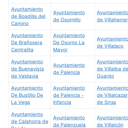
Ayuntamiento
Ayuntamiento
Ayuntamient
de Boadilla del
de Osornillo
de Villaherre
Camino
Ayuntamiento
Ayuntamiento
Ayuntamient
De Brañosera
De Osorno La
de Villalaco
Centralita
Mayor
Ayuntamiento
Ayuntamient
Ayuntamiento
de Buenavista
de Villalba d
de Palencia
de Valdavia
Guardo
Ayuntamiento
Ayuntamiento
Ayuntamient
De Bustillo De
de Palencia -
de Villalcazar
La Vega
Infancia
de Sirga
Ayuntamiento
Ayuntamiento
Ayuntamient
de Calahorra de
de Palenzuela
de Villalcón