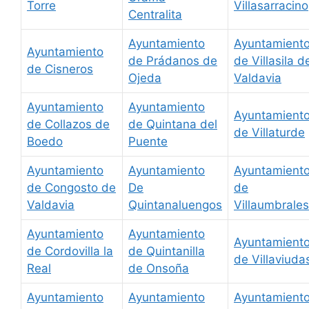
Torre
Villasarracino
Centralita
Ayuntamiento
Ayuntamient
Ayuntamiento
de Prádanos de
de Villasila d
de Cisneros
Ojeda
Valdavia
Ayuntamiento
Ayuntamiento
Ayuntamient
de Collazos de
de Quintana del
de Villaturde
Boedo
Puente
Ayuntamiento
Ayuntamiento
Ayuntamient
de Congosto de
De
de
Valdavia
Quintanaluengos
Villaumbrales
Ayuntamiento
Ayuntamiento
Ayuntamient
de Cordovilla la
de Quintanilla
de Villaviuda
Real
de Onsoña
Ayuntamiento
Ayuntamiento
Ayuntamient