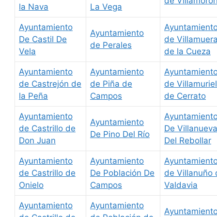
de Villamoro
la Nava
La Vega
Ayuntamiento
Ayuntamient
Ayuntamiento
De Castil De
de Villamuer
de Perales
Vela
de la Cueza
Ayuntamiento
Ayuntamiento
Ayuntamient
de Castrejón de
de Piña de
de Villamuriel
la Peña
Campos
de Cerrato
Ayuntamiento
Ayuntamient
Ayuntamiento
de Castrillo de
De Villanuev
De Pino Del Río
Don Juan
Del Rebollar
Ayuntamiento
Ayuntamiento
Ayuntamient
de Castrillo de
De Población De
de Villanuño
Onielo
Campos
Valdavia
Ayuntamiento
Ayuntamiento
Ayuntamient