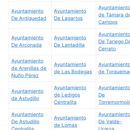
Ayuntamient
Ayuntamiento
Ayuntamiento
de Támara d
De Antiguedad
De Lagartos
Campos
Ayuntamient
Ayuntamiento
Ayuntamiento
De Tariego D
De Arconada
De Lantadilla
Cerrato
Ayuntamiento
Ayuntamiento
Ayuntamient
de Arenillas de
de Las Bodegas
de Torquema
Nuño Pérez
Ayuntamiento
Ayuntamient
Ayuntamiento
de Ledigos
De
de Astudillo
Centralita
Torremormoj
Ayuntamiento
Ayuntamient
Ayuntamiento
De Astudillo
De Valde-
de Lomas
Centralita
Ucieza