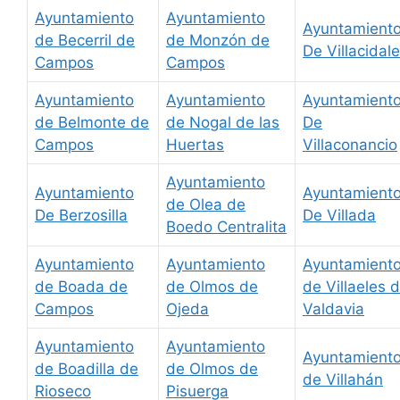
Ayuntamiento
Ayuntamiento
Ayuntamient
de Becerril de
de Monzón de
De Villacidale
Campos
Campos
Ayuntamiento
Ayuntamiento
Ayuntamient
de Belmonte de
de Nogal de las
De
Campos
Huertas
Villaconancio
Ayuntamiento
Ayuntamiento
Ayuntamient
de Olea de
De Berzosilla
De Villada
Boedo Centralita
Ayuntamiento
Ayuntamiento
Ayuntamient
de Boada de
de Olmos de
de Villaeles 
Campos
Ojeda
Valdavia
Ayuntamiento
Ayuntamiento
Ayuntamient
de Boadilla de
de Olmos de
de Villahán
Rioseco
Pisuerga