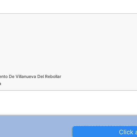
to De Villanueva Del Rebollar
a
Click 