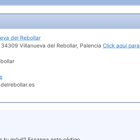
eva del Rebollar
, 34309 Villanueva del Rebollar, Palencia
Click aquí par
bollar
es
delrebollar.es
a tu móvil? Escanea este código.