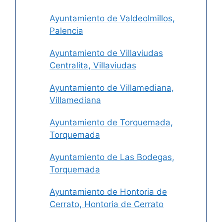
Ayuntamiento de Valdeolmillos,
Palencia
Ayuntamiento de Villaviudas
Centralita, Villaviudas
Ayuntamiento de Villamediana,
Villamediana
Ayuntamiento de Torquemada,
Torquemada
Ayuntamiento de Las Bodegas,
Torquemada
Ayuntamiento de Hontoria de
Cerrato, Hontoria de Cerrato