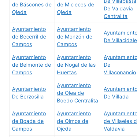
De Villabasta
de Báscones de
de Micieces de
De Valdavia
Ojeda
Ojeda
Centralita
Ayuntamiento
Ayuntamiento
Ayuntamient
de Becerril de
de Monzón de
De Villacidale
Campos
Campos
Ayuntamiento
Ayuntamiento
Ayuntamient
de Belmonte de
de Nogal de las
De
Campos
Huertas
Villaconancio
Ayuntamiento
Ayuntamiento
Ayuntamient
de Olea de
De Berzosilla
De Villada
Boedo Centralita
Ayuntamiento
Ayuntamiento
Ayuntamient
de Boada de
de Olmos de
de Villaeles 
Campos
Ojeda
Valdavia