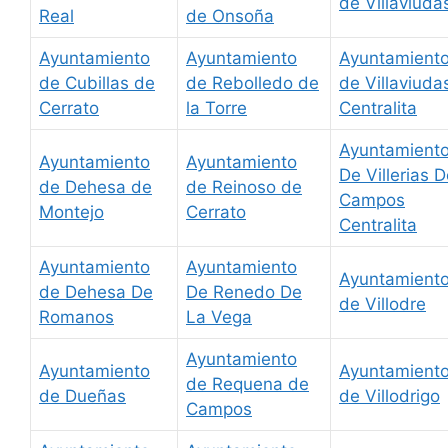
de Villaviuda
Real
de Onsoña
Ayuntamiento
Ayuntamiento
Ayuntamient
de Cubillas de
de Rebolledo de
de Villaviuda
Cerrato
la Torre
Centralita
Ayuntamient
Ayuntamiento
Ayuntamiento
De Villerias 
de Dehesa de
de Reinoso de
Campos
Montejo
Cerrato
Centralita
Ayuntamiento
Ayuntamiento
Ayuntamient
de Dehesa De
De Renedo De
de Villodre
Romanos
La Vega
Ayuntamiento
Ayuntamiento
Ayuntamient
de Requena de
de Dueñas
de Villodrigo
Campos