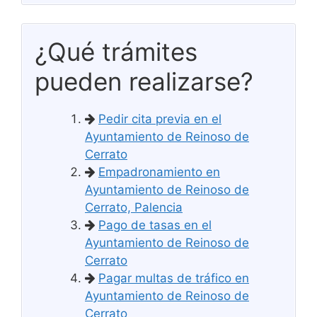
¿Qué trámites
pueden realizarse?
Pedir cita previa en el
Ayuntamiento de Reinoso de
Cerrato
Empadronamiento en
Ayuntamiento de Reinoso de
Cerrato, Palencia
Pago de tasas en el
Ayuntamiento de Reinoso de
Cerrato
Pagar multas de tráfico en
Ayuntamiento de Reinoso de
Cerrato