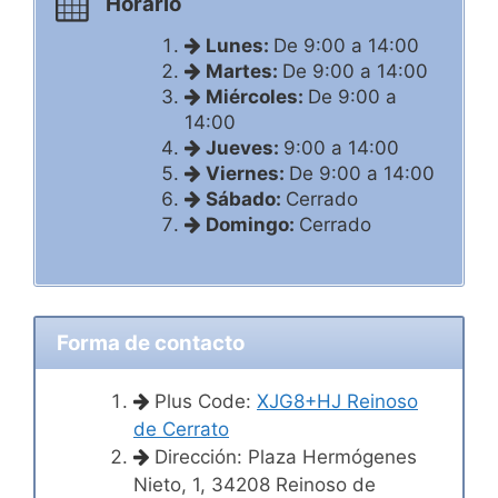
Horario
Lunes:
De 9:00 a 14:00
Martes:
De 9:00 a 14:00
Miércoles:
De 9:00 a
14:00
Jueves:
9:00 a 14:00
Viernes:
De 9:00 a 14:00
Sábado:
Cerrado
Domingo:
Cerrado
Forma de contacto
Plus Code:
XJG8+HJ Reinoso
de Cerrato
Dirección: Plaza Hermógenes
Nieto, 1, 34208 Reinoso de