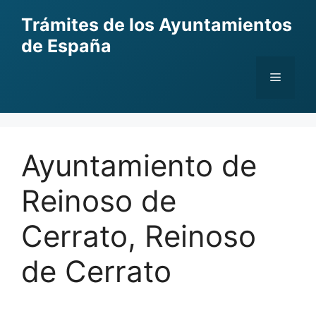
Skip
Trámites de los Ayuntamientos
to
de España
content
Menu
Ayuntamiento de
Reinoso de
Cerrato, Reinoso
de Cerrato