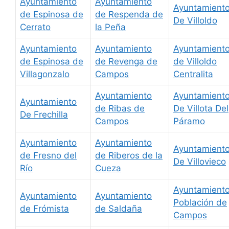
Ayuntamiento
Ayuntamiento
Ayuntamient
de Espinosa de
de Respenda de
De Villoldo
Cerrato
la Peña
Ayuntamiento
Ayuntamiento
Ayuntamient
de Espinosa de
de Revenga de
de Villoldo
Villagonzalo
Campos
Centralita
Ayuntamiento
Ayuntamient
Ayuntamiento
de Ribas de
De Villota Del
De Frechilla
Campos
Páramo
Ayuntamiento
Ayuntamiento
Ayuntamient
de Fresno del
de Riberos de la
De Villovieco
Río
Cueza
Ayuntamient
Ayuntamiento
Ayuntamiento
Población de
de Frómista
de Saldaña
Campos