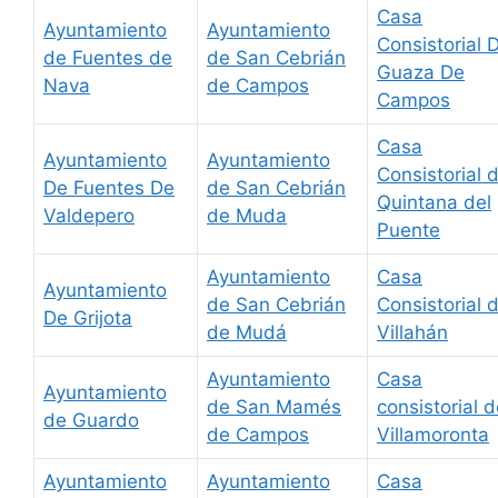
Casa
Ayuntamiento
Ayuntamiento
Consistorial 
de Fuentes de
de San Cebrián
Guaza De
Nava
de Campos
Campos
Casa
Ayuntamiento
Ayuntamiento
Consistorial 
De Fuentes De
de San Cebrián
Quintana del
Valdepero
de Muda
Puente
Ayuntamiento
Casa
Ayuntamiento
de San Cebrián
Consistorial 
De Grijota
de Mudá
Villahán
Ayuntamiento
Casa
Ayuntamiento
de San Mamés
consistorial 
de Guardo
de Campos
Villamoronta
Ayuntamiento
Ayuntamiento
Casa