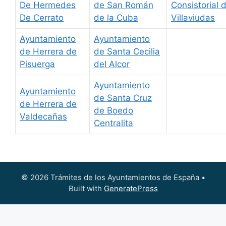
De Hermedes
de San Román
Consistorial 
De Cerrato
de la Cuba
Villaviudas
Ayuntamiento
Ayuntamiento
de Herrera de
de Santa Cecilia
Pisuerga
del Alcor
Ayuntamiento
Ayuntamiento
de Santa Cruz
de Herrera de
de Boedo
Valdecañas
Centralita
© 2026 Trámites de los Ayuntamientos de España
•
Built with
GeneratePress