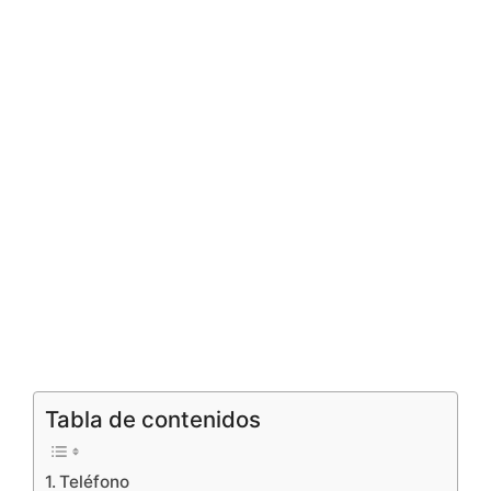
Tabla de contenidos
Teléfono