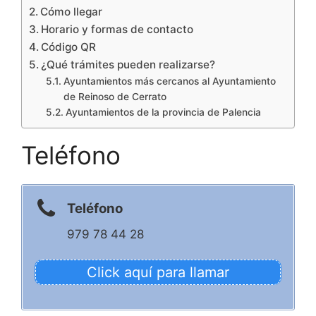
Cómo llegar
Horario y formas de contacto
Código QR
¿Qué trámites pueden realizarse?
Ayuntamientos más cercanos al Ayuntamiento
de Reinoso de Cerrato
Ayuntamientos de la provincia de Palencia
Teléfono
Teléfono
979 78 44 28
Click aquí para llamar