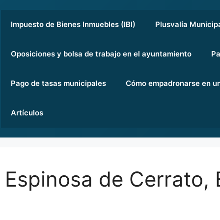
Impuesto de Bienes Inmuebles (IBI)
Plusvalía Municip
Oposiciones y bolsa de trabajo en el ayuntamiento
Pa
Pago de tasas municipales
Cómo empadronarse en un
Artículos
 Espinosa de Cerrato,