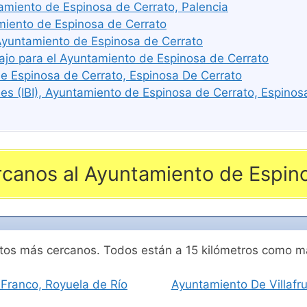
miento de Espinosa de Cerrato, Palencia
miento de Espinosa de Cerrato
 Ayuntamiento de Espinosa de Cerrato
ajo para el Ayuntamiento de Espinosa de Cerrato
e Espinosa de Cerrato, Espinosa De Cerrato
s (IBI), Ayuntamiento de Espinosa de Cerrato, Espinos
canos al Ayuntamiento de Espin
entos más cercanos. Todos están a 15 kilómetros como 
Franco, Royuela de Río
Ayuntamiento De Villafrue