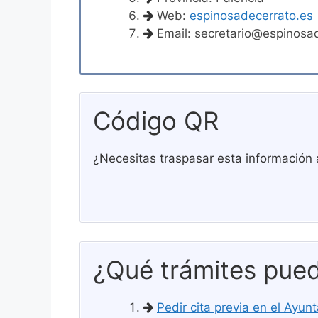
Web:
espinosadecerrato.es
Email:
secretario@espinosa
Código QR
¿Necesitas traspasar esta información 
¿Qué trámites pued
Pedir cita previa en el Ayu