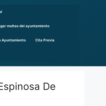
al
gar multas del ayuntamiento
 Ayuntamiento
Cita Previa
 Espinosa De