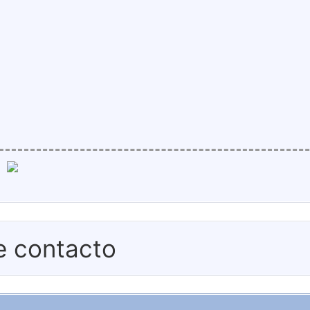
e contacto