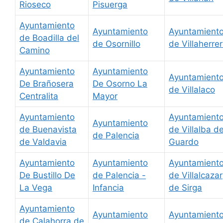
Rioseco
Pisuerga
Ayuntamiento
Ayuntamiento
Ayuntamient
de Boadilla del
de Osornillo
de Villaherre
Camino
Ayuntamiento
Ayuntamiento
Ayuntamient
De Brañosera
De Osorno La
de Villalaco
Centralita
Mayor
Ayuntamiento
Ayuntamient
Ayuntamiento
de Buenavista
de Villalba d
de Palencia
de Valdavia
Guardo
Ayuntamiento
Ayuntamiento
Ayuntamient
De Bustillo De
de Palencia -
de Villalcazar
La Vega
Infancia
de Sirga
Ayuntamiento
Ayuntamiento
Ayuntamient
de Calahorra de