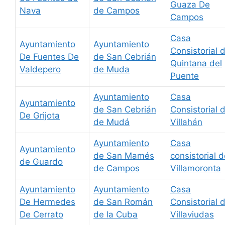
Guaza De
Nava
de Campos
Campos
Casa
Ayuntamiento
Ayuntamiento
Consistorial 
De Fuentes De
de San Cebrián
Quintana del
Valdepero
de Muda
Puente
Ayuntamiento
Casa
Ayuntamiento
de San Cebrián
Consistorial 
De Grijota
de Mudá
Villahán
Ayuntamiento
Casa
Ayuntamiento
de San Mamés
consistorial 
de Guardo
de Campos
Villamoronta
Ayuntamiento
Ayuntamiento
Casa
De Hermedes
de San Román
Consistorial 
De Cerrato
de la Cuba
Villaviudas