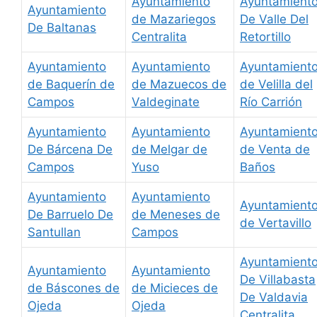
Ayuntamiento
Ayuntamient
Ayuntamiento
de Mazariegos
De Valle Del
De Baltanas
Centralita
Retortillo
Ayuntamiento
Ayuntamiento
Ayuntamient
de Baquerín de
de Mazuecos de
de Velilla del
Campos
Valdeginate
Río Carrión
Ayuntamiento
Ayuntamiento
Ayuntamient
De Bárcena De
de Melgar de
de Venta de
Campos
Yuso
Baños
Ayuntamiento
Ayuntamiento
Ayuntamient
De Barruelo De
de Meneses de
de Vertavillo
Santullan
Campos
Ayuntamient
Ayuntamiento
Ayuntamiento
De Villabasta
de Báscones de
de Micieces de
De Valdavia
Ojeda
Ojeda
Centralita