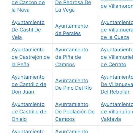
de Cascón de
De Pedrosa De
de Villamoro
la Nava
La Vega
Ayuntamiento
Ayuntamient
Ayuntamiento
De Castil De
de Villamuer
de Perales
Vela
de la Cueza
Ayuntamiento
Ayuntamiento
Ayuntamient
de Castrejón de
de Piña de
de Villamuriel
la Peña
Campos
de Cerrato
Ayuntamiento
Ayuntamient
Ayuntamiento
de Castrillo de
De Villanuev
De Pino Del Río
Don Juan
Del Rebollar
Ayuntamiento
Ayuntamiento
Ayuntamient
de Castrillo de
De Población De
de Villanuño
Onielo
Campos
Valdavia
Ayuntamiento
Ayuntamiento