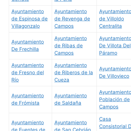
Ayuntamiento
Ayuntamiento
Ayuntamient
de Espinosa de
de Revenga de
de Villoldo
Villagonzalo
Campos
Centralita
Ayuntamiento
Ayuntamient
Ayuntamiento
de Ribas de
De Villota Del
De Frechilla
Campos
Páramo
Ayuntamiento
Ayuntamiento
Ayuntamient
de Fresno del
de Riberos de la
De Villovieco
Río
Cueza
Ayuntamient
Ayuntamiento
Ayuntamiento
Población de
de Frómista
de Saldaña
Campos
Casa
Ayuntamiento
Ayuntamiento
Consistorial 
de Fuentes de
de San Cebrián