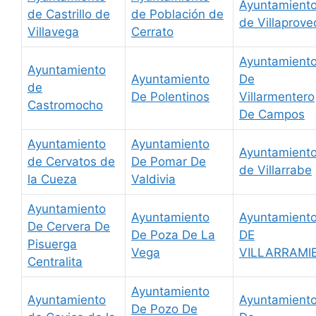
Ayuntamient
de Castrillo de
de Población de
de Villaprov
Villavega
Cerrato
Ayuntamient
Ayuntamiento
Ayuntamiento
De
de
De Polentinos
Villarmentero
Castromocho
De Campos
Ayuntamiento
Ayuntamiento
Ayuntamient
de Cervatos de
De Pomar De
de Villarrabe
la Cueza
Valdivia
Ayuntamiento
Ayuntamiento
Ayuntamient
De Cervera De
De Poza De La
DE
Pisuerga
Vega
VILLARRAMI
Centralita
Ayuntamiento
Ayuntamiento
Ayuntamient
De Pozo De