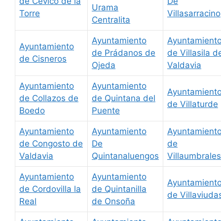
de Cevico de la
De
Urama
Torre
Villasarracino
Centralita
Ayuntamiento
Ayuntamient
Ayuntamiento
de Prádanos de
de Villasila d
de Cisneros
Ojeda
Valdavia
Ayuntamiento
Ayuntamiento
Ayuntamient
de Collazos de
de Quintana del
de Villaturde
Boedo
Puente
Ayuntamiento
Ayuntamiento
Ayuntamient
de Congosto de
De
de
Valdavia
Quintanaluengos
Villaumbrales
Ayuntamiento
Ayuntamiento
Ayuntamient
de Cordovilla la
de Quintanilla
de Villaviuda
Real
de Onsoña