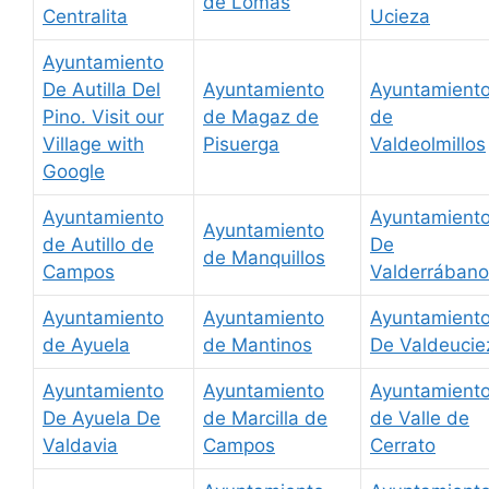
de Lomas
Centralita
Ucieza
Ayuntamiento
De Autilla Del
Ayuntamiento
Ayuntamient
Pino. Visit our
de Magaz de
de
Village with
Pisuerga
Valdeolmillos
Google
Ayuntamiento
Ayuntamient
Ayuntamiento
de Autillo de
De
de Manquillos
Campos
Valderrábano
Ayuntamiento
Ayuntamiento
Ayuntamient
de Ayuela
de Mantinos
De Valdeucie
Ayuntamiento
Ayuntamiento
Ayuntamient
De Ayuela De
de Marcilla de
de Valle de
Valdavia
Campos
Cerrato