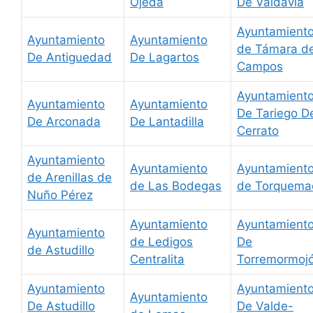
Ojeda
De Valdavia
Ayuntamient
Ayuntamiento
Ayuntamiento
de Támara d
De Antiguedad
De Lagartos
Campos
Ayuntamient
Ayuntamiento
Ayuntamiento
De Tariego D
De Arconada
De Lantadilla
Cerrato
Ayuntamiento
Ayuntamiento
Ayuntamient
de Arenillas de
de Las Bodegas
de Torquema
Nuño Pérez
Ayuntamiento
Ayuntamient
Ayuntamiento
de Ledigos
De
de Astudillo
Centralita
Torremormoj
Ayuntamiento
Ayuntamient
Ayuntamiento
De Astudillo
De Valde-