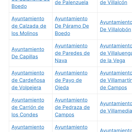
de Palenzuela
de Villalcón
Boedo
Ayuntamiento
Ayuntamiento
Ayuntamient
de Calzada de
De Páramo De
De Villalobón
los Molinos
Boedo
Ayuntamiento
Ayuntamient
Ayuntamiento
de Paredes de
de Villalueng
De Capillas
Nava
de la Vega
Ayuntamiento
Ayuntamiento
Ayuntamient
de Cardeñosa
de Payo de
de Villamartí
de Volpejera
Ojeda
de Campos
Ayuntamiento
Ayuntamiento
Ayuntamient
de Carrión de
de Pedraza de
de Villamedi
los Condes
Campos
Ayuntamiento
Ayuntamiento
Ayuntamient