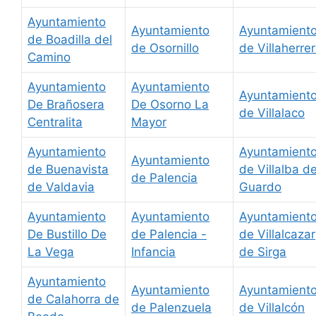
Ayuntamiento
Ayuntamiento
Ayuntamient
de Boadilla del
de Osornillo
de Villaherre
Camino
Ayuntamiento
Ayuntamiento
Ayuntamient
De Brañosera
De Osorno La
de Villalaco
Centralita
Mayor
Ayuntamiento
Ayuntamient
Ayuntamiento
de Buenavista
de Villalba d
de Palencia
de Valdavia
Guardo
Ayuntamiento
Ayuntamiento
Ayuntamient
De Bustillo De
de Palencia -
de Villalcazar
La Vega
Infancia
de Sirga
Ayuntamiento
Ayuntamiento
Ayuntamient
de Calahorra de
de Palenzuela
de Villalcón