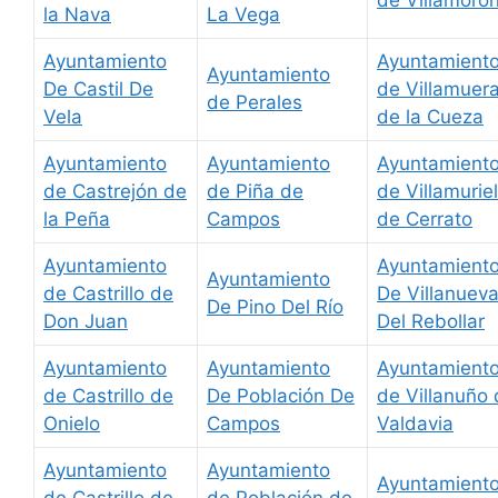
la Nava
La Vega
Ayuntamiento
Ayuntamient
Ayuntamiento
De Castil De
de Villamuer
de Perales
Vela
de la Cueza
Ayuntamiento
Ayuntamiento
Ayuntamient
de Castrejón de
de Piña de
de Villamuriel
la Peña
Campos
de Cerrato
Ayuntamiento
Ayuntamient
Ayuntamiento
de Castrillo de
De Villanuev
De Pino Del Río
Don Juan
Del Rebollar
Ayuntamiento
Ayuntamiento
Ayuntamient
de Castrillo de
De Población De
de Villanuño
Onielo
Campos
Valdavia
Ayuntamiento
Ayuntamiento
Ayuntamient
de Castrillo de
de Población de