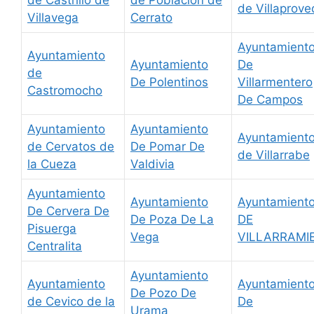
de Villaprov
Villavega
Cerrato
Ayuntamient
Ayuntamiento
Ayuntamiento
De
de
De Polentinos
Villarmentero
Castromocho
De Campos
Ayuntamiento
Ayuntamiento
Ayuntamient
de Cervatos de
De Pomar De
de Villarrabe
la Cueza
Valdivia
Ayuntamiento
Ayuntamiento
Ayuntamient
De Cervera De
De Poza De La
DE
Pisuerga
Vega
VILLARRAMI
Centralita
Ayuntamiento
Ayuntamiento
Ayuntamient
De Pozo De
de Cevico de la
De
Urama