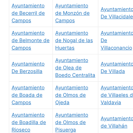
Ayuntamiento
Ayuntamiento
Ayuntamient
de Becerril de
de Monzón de
De Villacidale
Campos
Campos
Ayuntamiento
Ayuntamiento
Ayuntamient
de Belmonte de
de Nogal de las
De
Campos
Huertas
Villaconancio
Ayuntamiento
Ayuntamiento
Ayuntamient
de Olea de
De Berzosilla
De Villada
Boedo Centralita
Ayuntamiento
Ayuntamiento
Ayuntamient
de Boada de
de Olmos de
de Villaeles 
Campos
Ojeda
Valdavia
Ayuntamiento
Ayuntamiento
Ayuntamient
de Boadilla de
de Olmos de
de Villahán
Rioseco
Pisuerga