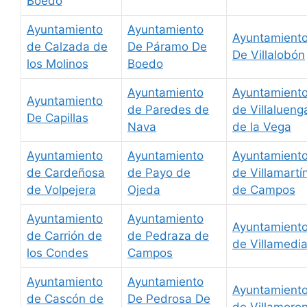
Boedo
Ayuntamiento
Ayuntamiento
Ayuntamient
de Calzada de
De Páramo De
De Villalobón
los Molinos
Boedo
Ayuntamiento
Ayuntamient
Ayuntamiento
de Paredes de
de Villalueng
De Capillas
Nava
de la Vega
Ayuntamiento
Ayuntamiento
Ayuntamient
de Cardeñosa
de Payo de
de Villamartí
de Volpejera
Ojeda
de Campos
Ayuntamiento
Ayuntamiento
Ayuntamient
de Carrión de
de Pedraza de
de Villamedi
los Condes
Campos
Ayuntamiento
Ayuntamiento
Ayuntamient
de Cascón de
De Pedrosa De
de Villamoro