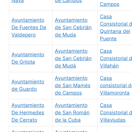
Nava
de Campos
Campos
Casa
Ayuntamiento
Ayuntamiento
Consistorial 
De Fuentes De
de San Cebrián
Quintana del
Valdepero
de Muda
Puente
Ayuntamiento
Casa
Ayuntamiento
de San Cebrián
Consistorial 
De Grijota
de Mudá
Villahán
Ayuntamiento
Casa
Ayuntamiento
de San Mamés
consistorial 
de Guardo
de Campos
Villamoronta
Ayuntamiento
Ayuntamiento
Casa
De Hermedes
de San Román
Consistorial 
De Cerrato
de la Cuba
Villaviudas