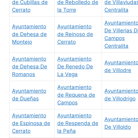
de Cubillas de
de Rebolledo de
de Villaviuda
Cerrato
la Torre
Centralita
Ayuntamient
Ayuntamiento
Ayuntamiento
De Villerias 
de Dehesa de
de Reinoso de
Campos
Montejo
Cerrato
Centralita
Ayuntamiento
Ayuntamiento
Ayuntamient
de Dehesa De
De Renedo De
de Villodre
Romanos
La Vega
Ayuntamiento
Ayuntamiento
Ayuntamient
de Requena de
de Dueñas
de Villodrigo
Campos
Ayuntamiento
Ayuntamiento
Ayuntamient
de Espinosa de
de Respenda de
De Villoldo
Cerrato
la Peña