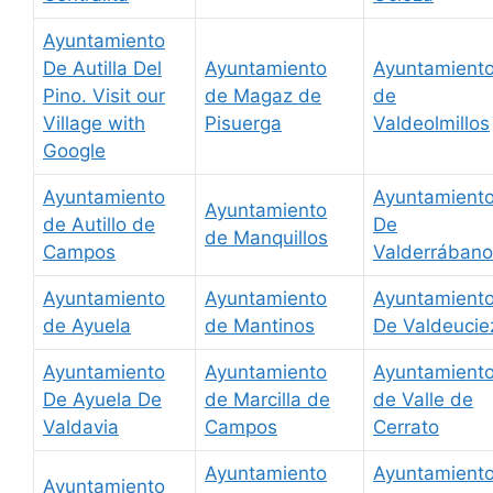
Ayuntamiento
De Autilla Del
Ayuntamiento
Ayuntamient
Pino. Visit our
de Magaz de
de
Village with
Pisuerga
Valdeolmillos
Google
Ayuntamiento
Ayuntamient
Ayuntamiento
de Autillo de
De
de Manquillos
Campos
Valderrábano
Ayuntamiento
Ayuntamiento
Ayuntamient
de Ayuela
de Mantinos
De Valdeucie
Ayuntamiento
Ayuntamiento
Ayuntamient
De Ayuela De
de Marcilla de
de Valle de
Valdavia
Campos
Cerrato
Ayuntamiento
Ayuntamient
Ayuntamiento