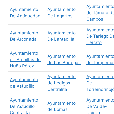
Ayuntamient
Ayuntamiento
Ayuntamiento
de Támara d
De Antiguedad
De Lagartos
Campos
Ayuntamient
Ayuntamiento
Ayuntamiento
De Tariego D
De Arconada
De Lantadilla
Cerrato
Ayuntamiento
Ayuntamiento
Ayuntamient
de Arenillas de
de Las Bodegas
de Torquema
Nuño Pérez
Ayuntamiento
Ayuntamient
Ayuntamiento
de Ledigos
De
de Astudillo
Centralita
Torremormoj
Ayuntamiento
Ayuntamient
Ayuntamiento
De Astudillo
De Valde-
de Lomas
Centralita
Ucieza