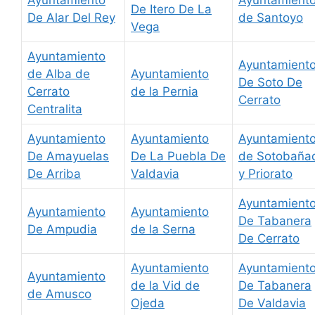
De Itero De La
De Alar Del Rey
de Santoyo
Vega
Ayuntamiento
Ayuntamient
de Alba de
Ayuntamiento
De Soto De
Cerrato
de la Pernia
Cerrato
Centralita
Ayuntamiento
Ayuntamiento
Ayuntamient
De Amayuelas
De La Puebla De
de Sotobaña
De Arriba
Valdavia
y Priorato
Ayuntamient
Ayuntamiento
Ayuntamiento
De Tabanera
De Ampudia
de la Serna
De Cerrato
Ayuntamiento
Ayuntamient
Ayuntamiento
de la Vid de
De Tabanera
de Amusco
Ojeda
De Valdavia