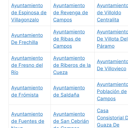
Ayuntamiento
Ayuntamiento
Ayuntamient
de Espinosa de
de Revenga de
de Villoldo
Villagonzalo
Campos
Centralita
Ayuntamiento
Ayuntamient
Ayuntamiento
de Ribas de
De Villota Del
De Frechilla
Campos
Páramo
Ayuntamiento
Ayuntamiento
Ayuntamient
de Fresno del
de Riberos de la
De Villovieco
Río
Cueza
Ayuntamient
Ayuntamiento
Ayuntamiento
Población de
de Frómista
de Saldaña
Campos
Casa
Ayuntamiento
Ayuntamiento
Consistorial 
de Fuentes de
de San Cebrián
Guaza De