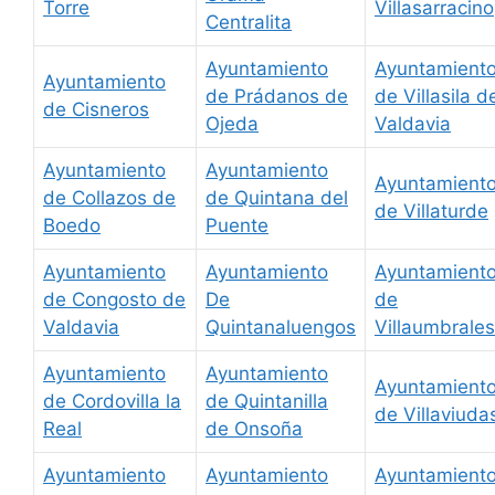
Torre
Villasarracino
Centralita
Ayuntamiento
Ayuntamient
Ayuntamiento
de Prádanos de
de Villasila d
de Cisneros
Ojeda
Valdavia
Ayuntamiento
Ayuntamiento
Ayuntamient
de Collazos de
de Quintana del
de Villaturde
Boedo
Puente
Ayuntamiento
Ayuntamiento
Ayuntamient
de Congosto de
De
de
Valdavia
Quintanaluengos
Villaumbrales
Ayuntamiento
Ayuntamiento
Ayuntamient
de Cordovilla la
de Quintanilla
de Villaviuda
Real
de Onsoña
Ayuntamiento
Ayuntamiento
Ayuntamient