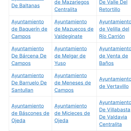
de Mazariegos
De Valle Del
De Baltanas
Centralita
Retortillo
Ayuntamiento
Ayuntamiento
Ayuntamient
de Baquerín de
de Mazuecos de
de Velilla del
Campos
Valdeginate
Río Carrión
Ayuntamiento
Ayuntamiento
Ayuntamient
De Bárcena De
de Melgar de
de Venta de
Campos
Yuso
Baños
Ayuntamiento
Ayuntamiento
Ayuntamient
De Barruelo De
de Meneses de
de Vertavillo
Santullan
Campos
Ayuntamient
Ayuntamiento
Ayuntamiento
De Villabasta
de Báscones de
de Micieces de
De Valdavia
Ojeda
Ojeda
Centralita