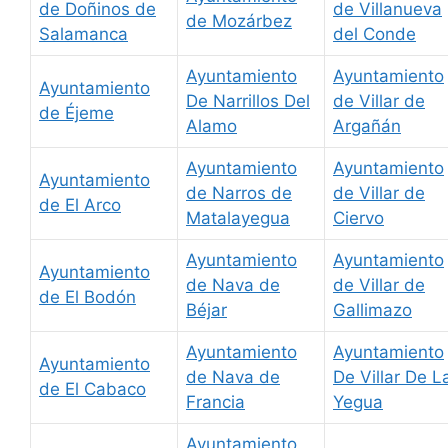
de Doñinos de
de Villanueva
de Mozárbez
Salamanca
del Conde
Ayuntamiento
Ayuntamiento
Ayuntamiento
De Narrillos Del
de Villar de
de Éjeme
Alamo
Argañán
Ayuntamiento
Ayuntamiento
Ayuntamiento
de Narros de
de Villar de
de El Arco
Matalayegua
Ciervo
Ayuntamiento
Ayuntamiento
Ayuntamiento
de Nava de
de Villar de
de El Bodón
Béjar
Gallimazo
Ayuntamiento
Ayuntamiento
Ayuntamiento
de Nava de
De Villar De L
de El Cabaco
Francia
Yegua
Ayuntamiento