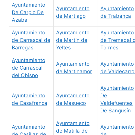
Ayuntamiento
Ayuntamiento
Ayuntamiento
De Carpio De
de Martiago
de Trabanca
Azaba
Ayuntamiento
Ayuntamiento
Ayuntamiento
de Carrascal de
de Martín de
de Tremedal 
Barregas
Yeltes
Tormes
Ayuntamiento
Ayuntamiento
Ayuntamiento
de Carrascal
de Martinamor
de Valdecarro
del Obispo
Ayuntamiento
Ayuntamiento
Ayuntamiento
De
de Casafranca
de Masueco
Valdefuentes
De Sangusín
Ayuntamiento
Ayuntamiento
Ayuntamiento
de Matilla de
de Casillas de
de