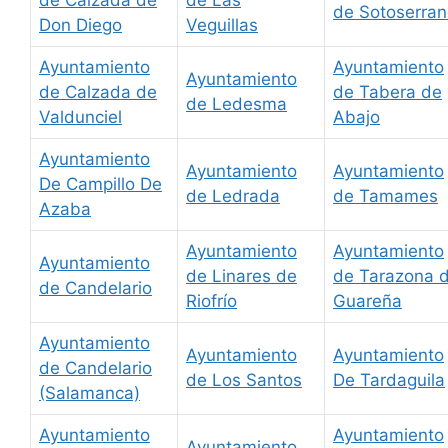
de Sotoserra
Don Diego
Veguillas
Ayuntamiento
Ayuntamiento
Ayuntamiento
de Calzada de
de Tabera de
de Ledesma
Valdunciel
Abajo
Ayuntamiento
Ayuntamiento
Ayuntamiento
De Campillo De
de Ledrada
de Tamames
Azaba
Ayuntamiento
Ayuntamiento
Ayuntamiento
de Linares de
de Tarazona 
de Candelario
Riofrío
Guareña
Ayuntamiento
Ayuntamiento
Ayuntamiento
de Candelario
de Los Santos
De Tardaguila
(Salamanca)
Ayuntamiento
Ayuntamiento
Ayuntamiento