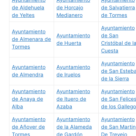
de Aldehuela
de Horcajo
de Salvatierra
de Yeltes
Medianero
de Tormes
Ayuntamiento
Ayuntamiento
Ayuntamiento
de San
de Almenara de
de Huerta
Cristóbal de l
Tormes
Cuesta
Ayuntamiento
Ayuntamiento
Ayuntamiento
de San Esteb
de Almendra
de Iruelos
de la Sierra
Ayuntamiento
Ayuntamiento
Ayuntamiento
de Anaya de
de Ituero de
de San Felice
Alba
Azaba
de los Galleg
Ayuntamiento
Ayuntamiento
Ayuntamiento
de Añover de
de la Alameda
de San Martin
Tormes
de Gardón
De Trevejo