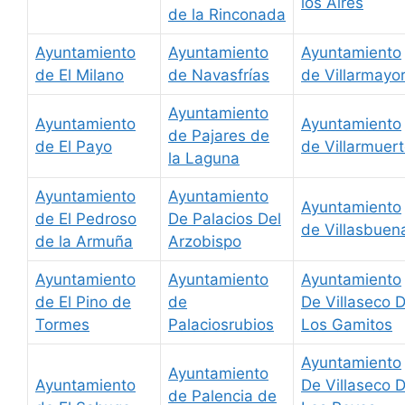
los Aires
de la Rinconada
Ayuntamiento
Ayuntamiento
Ayuntamiento
de El Milano
de Navasfrías
de Villarmayo
Ayuntamiento
Ayuntamiento
Ayuntamiento
de Pajares de
de El Payo
de Villarmuer
la Laguna
Ayuntamiento
Ayuntamiento
Ayuntamiento
de El Pedroso
De Palacios Del
de Villasbuen
de la Armuña
Arzobispo
Ayuntamiento
Ayuntamiento
Ayuntamiento
de El Pino de
de
De Villaseco 
Tormes
Palaciosrubios
Los Gamitos
Ayuntamiento
Ayuntamiento
Ayuntamiento
De Villaseco 
de Palencia de