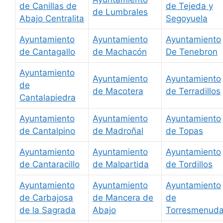
de Canillas de
de Tejeda y
de Lumbrales
Abajo Centralita
Segoyuela
Ayuntamiento
Ayuntamiento
Ayuntamiento
de Cantagallo
de Machacón
De Tenebron
Ayuntamiento
Ayuntamiento
Ayuntamiento
de
de Macotera
de Terradillos
Cantalapiedra
Ayuntamiento
Ayuntamiento
Ayuntamiento
de Cantalpino
de Madroñal
de Topas
Ayuntamiento
Ayuntamiento
Ayuntamiento
de Cantaracillo
de Malpartida
de Tordillos
Ayuntamiento
Ayuntamiento
Ayuntamiento
de Carbajosa
de Mancera de
de
de la Sagrada
Abajo
Torresmenud