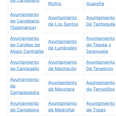
de Candelario
Riofrío
Guareña
Ayuntamiento
Ayuntamiento
Ayuntamiento
de Candelario
de Los Santos
De Tardaguila
(Salamanca)
Ayuntamiento
Ayuntamiento
Ayuntamiento
de Canillas de
de Tejeda y
de Lumbrales
Abajo Centralita
Segoyuela
Ayuntamiento
Ayuntamiento
Ayuntamiento
de Cantagallo
de Machacón
De Tenebron
Ayuntamiento
Ayuntamiento
Ayuntamiento
de
de Macotera
de Terradillos
Cantalapiedra
Ayuntamiento
Ayuntamiento
Ayuntamiento
de Cantalpino
de Madroñal
de Topas