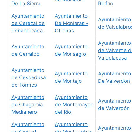
De La Sierra
Riofrío
Ayuntamiento
Ayuntamiento
Ayuntamiento
de Cerezal de
De Monleras -
de Valsalabro
Peñahorcada
Oficinas
Ayuntamiento
Ayuntamiento
Ayuntamiento
de Valverde d
de Cerralbo
de Monsagro
Valdelacasa
Ayuntamiento
Ayuntamiento
Ayuntamiento
de Cespedosa
de Montejo
De Valverdon
de Tormes
Ayuntamiento
Ayuntamiento
Ayuntamiento
de Chagarcía
de Montemayor
de Valverdón
Medianero
del Río
Ayuntamiento
Ayuntamiento
Ayuntamiento
de Ciudad
de Monterrubio