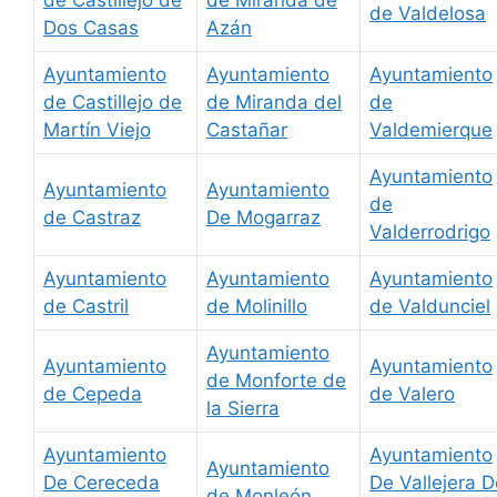
de Castillejo de
de Miranda de
de Valdelosa
Dos Casas
Azán
Ayuntamiento
Ayuntamiento
Ayuntamiento
de Castillejo de
de Miranda del
de
Martín Viejo
Castañar
Valdemierque
Ayuntamiento
Ayuntamiento
Ayuntamiento
de
de Castraz
De Mogarraz
Valderrodrigo
Ayuntamiento
Ayuntamiento
Ayuntamiento
de Castril
de Molinillo
de Valdunciel
Ayuntamiento
Ayuntamiento
Ayuntamiento
de Monforte de
de Cepeda
de Valero
la Sierra
Ayuntamiento
Ayuntamiento
Ayuntamiento
De Cereceda
De Vallejera D
de Monleón