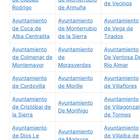
de Vecinos
Rodrigo
de Armuña
Ayuntamiento
Ayuntamiento
Ayuntamiento
de Coca de
de Monterrubio
de Vega de
Alba Centralita
de la Sierra
Tirados
Ayuntamiento
Ayuntamiento
Ayuntamiento
de Colmenar de
de
De Ventosa D
Montemayor
Morasverdes
Río Almar
Ayuntamiento
Ayuntamiento
Ayuntamiento
de Cordovilla
de Morille
de Villaflores
Ayuntamiento
Ayuntamiento
Ayuntamiento
de Cristóbal de
de Villagonzal
De Moriñigo
la Sierra
de Tormes
Ayuntamiento
Ayuntamiento
Ayuntamiento
de Dios Le
de Villalba de
de Moriscos