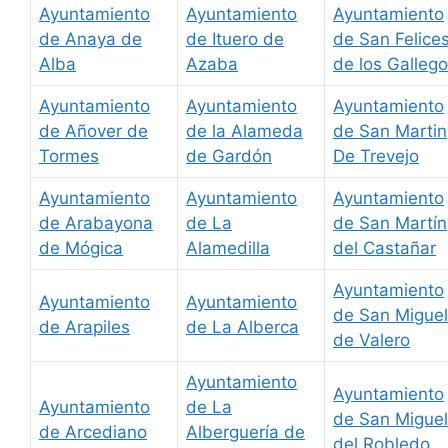
Ayuntamiento
Ayuntamiento
Ayuntamiento
de Anaya de
de Ituero de
de San Felice
Alba
Azaba
de los Galleg
Ayuntamiento
Ayuntamiento
Ayuntamiento
de Añover de
de la Alameda
de San Martin
Tormes
de Gardón
De Trevejo
Ayuntamiento
Ayuntamiento
Ayuntamiento
de Arabayona
de La
de San Martín
de Mógica
Alamedilla
del Castañar
Ayuntamiento
Ayuntamiento
Ayuntamiento
de San Miguel
de Arapiles
de La Alberca
de Valero
Ayuntamiento
Ayuntamiento
Ayuntamiento
de La
de San Miguel
de Arcediano
Alberguería de
del Robledo