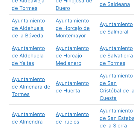
de Aldeavieja
de Hinojosa de
de Saldeana
de Tormes
Duero
Ayuntamiento
Ayuntamiento
Ayuntamiento
de Aldehuela
de Horcajo de
de Salmoral
de la Bóveda
Montemayor
Ayuntamiento
Ayuntamiento
Ayuntamiento
de Aldehuela
de Horcajo
de Salvatierra
de Yeltes
Medianero
de Tormes
Ayuntamiento
Ayuntamiento
Ayuntamiento
de San
de Almenara de
de Huerta
Cristóbal de l
Tormes
Cuesta
Ayuntamiento
Ayuntamiento
Ayuntamiento
de San Esteb
de Almendra
de Iruelos
de la Sierra