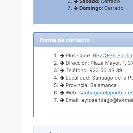
Sábado:
Cerrado
Domingo:
Cerrado
Forma de contacto
Plus Code:
RP2C+P6 Santiag
Dirección: Plaza Mayor, 1, 
Teléfono: 923 56 43 89
Localidad: Santiago de la P
Provincia: Salamanca
Web:
santiagodelapuebla.e
Email:
aytosantiago@hotmai