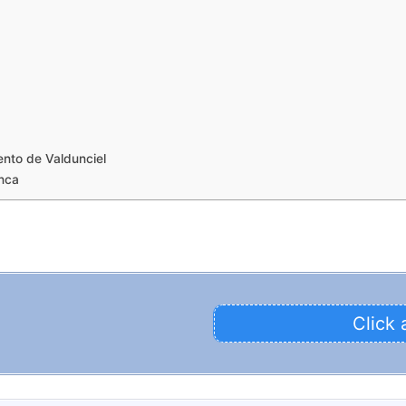
nto de Valdunciel
nca
Click 