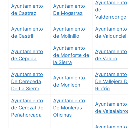
Ayuntamiento
Ayuntamiento
Ayuntamiento
de
de Castraz
De Mogarraz
Valderrodrigo
Ayuntamiento
Ayuntamiento
Ayuntamiento
de Castril
de Molinillo
de Valdunciel
Ayuntamiento
Ayuntamiento
Ayuntamiento
de Monforte de
de Cepeda
de Valero
la Sierra
Ayuntamiento
Ayuntamiento
Ayuntamiento
De Cereceda
De Vallejera D
de Monleón
De La Sierra
Riofrío
Ayuntamiento
Ayuntamiento
Ayuntamiento
de Cerezal de
De Monleras -
de Valsalabro
Peñahorcada
Oficinas
Ayuntamiento