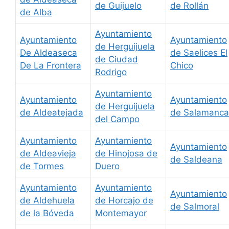
de Guijuelo
de Rollán
de Alba
Ayuntamiento
Ayuntamiento
Ayuntamiento
de Herguijuela
De Aldeaseca
de Saelices El
de Ciudad
De La Frontera
Chico
Rodrigo
Ayuntamiento
Ayuntamiento
Ayuntamiento
de Herguijuela
de Aldeatejada
de Salamanca
del Campo
Ayuntamiento
Ayuntamiento
Ayuntamiento
de Aldeavieja
de Hinojosa de
de Saldeana
de Tormes
Duero
Ayuntamiento
Ayuntamiento
Ayuntamiento
de Aldehuela
de Horcajo de
de Salmoral
de la Bóveda
Montemayor