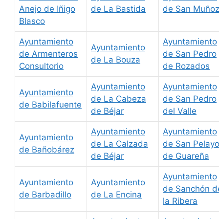
Anejo de Iñigo
de La Bastida
de San Muño
Blasco
Ayuntamiento
Ayuntamiento
Ayuntamiento
de Armenteros
de San Pedro
de La Bouza
Consultorio
de Rozados
Ayuntamiento
Ayuntamiento
Ayuntamiento
de La Cabeza
de San Pedro
de Babilafuente
de Béjar
del Valle
Ayuntamiento
Ayuntamiento
Ayuntamiento
de La Calzada
de San Pelay
de Bañobárez
de Béjar
de Guareña
Ayuntamiento
Ayuntamiento
Ayuntamiento
de Sanchón d
de Barbadillo
de La Encina
la Ribera