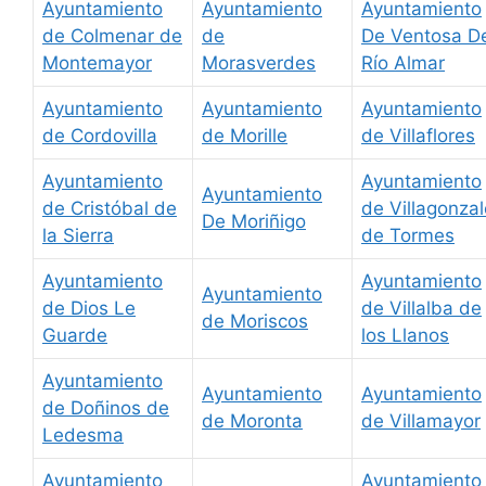
Ayuntamiento
Ayuntamiento
Ayuntamiento
de Colmenar de
de
De Ventosa D
Montemayor
Morasverdes
Río Almar
Ayuntamiento
Ayuntamiento
Ayuntamiento
de Cordovilla
de Morille
de Villaflores
Ayuntamiento
Ayuntamiento
Ayuntamiento
de Cristóbal de
de Villagonzal
De Moriñigo
la Sierra
de Tormes
Ayuntamiento
Ayuntamiento
Ayuntamiento
de Dios Le
de Villalba de
de Moriscos
Guarde
los Llanos
Ayuntamiento
Ayuntamiento
Ayuntamiento
de Doñinos de
de Moronta
de Villamayor
Ledesma
Ayuntamiento
Ayuntamiento