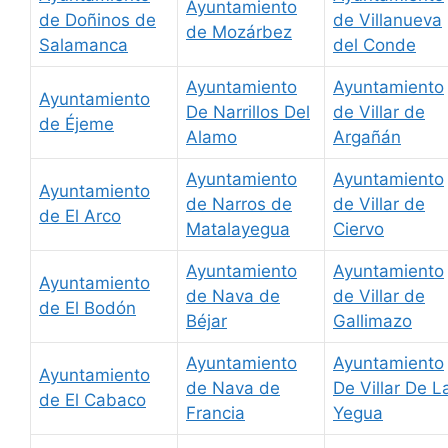
Ayuntamiento
de Doñinos de
de Villanueva
de Mozárbez
Salamanca
del Conde
Ayuntamiento
Ayuntamiento
Ayuntamiento
De Narrillos Del
de Villar de
de Éjeme
Alamo
Argañán
Ayuntamiento
Ayuntamiento
Ayuntamiento
de Narros de
de Villar de
de El Arco
Matalayegua
Ciervo
Ayuntamiento
Ayuntamiento
Ayuntamiento
de Nava de
de Villar de
de El Bodón
Béjar
Gallimazo
Ayuntamiento
Ayuntamiento
Ayuntamiento
de Nava de
De Villar De L
de El Cabaco
Francia
Yegua