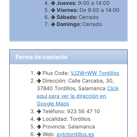
Jueves:
9:00 a 14:00
Viernes:
De 9:00 a 14:00
Sábado:
Cerrado
Domingo:
Cerrado
Forma de contacto
Plus Code:
VJ2W+WW Tordillos
Dirección: Calle Carcaba, 30,
37840 Tordillos, Salamanca
Click
aquí para ver la dirección en
Google Maps
Teléfono: 923 56 47 10
Localidad: Tordillos
Provincia: Salamanca
Web:
aytotordillos.es