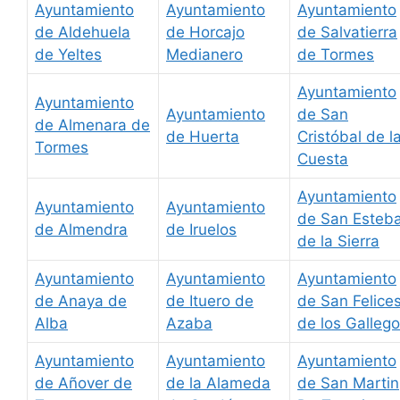
Ayuntamiento
Ayuntamiento
Ayuntamiento
de Aldehuela
de Horcajo
de Salvatierra
de Yeltes
Medianero
de Tormes
Ayuntamiento
Ayuntamiento
Ayuntamiento
de San
de Almenara de
de Huerta
Cristóbal de l
Tormes
Cuesta
Ayuntamiento
Ayuntamiento
Ayuntamiento
de San Esteb
de Almendra
de Iruelos
de la Sierra
Ayuntamiento
Ayuntamiento
Ayuntamiento
de Anaya de
de Ituero de
de San Felice
Alba
Azaba
de los Galleg
Ayuntamiento
Ayuntamiento
Ayuntamiento
de Añover de
de la Alameda
de San Martin