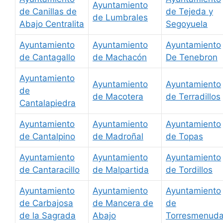
Ayuntamiento
de Canillas de
de Tejeda y
de Lumbrales
Abajo Centralita
Segoyuela
Ayuntamiento
Ayuntamiento
Ayuntamiento
de Cantagallo
de Machacón
De Tenebron
Ayuntamiento
Ayuntamiento
Ayuntamiento
de
de Macotera
de Terradillos
Cantalapiedra
Ayuntamiento
Ayuntamiento
Ayuntamiento
de Cantalpino
de Madroñal
de Topas
Ayuntamiento
Ayuntamiento
Ayuntamiento
de Cantaracillo
de Malpartida
de Tordillos
Ayuntamiento
Ayuntamiento
Ayuntamiento
de Carbajosa
de Mancera de
de
de la Sagrada
Abajo
Torresmenud