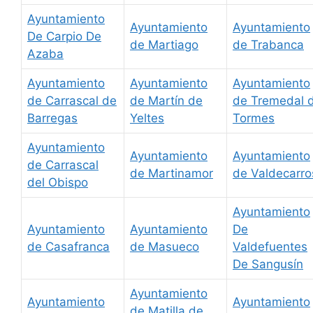
Ayuntamiento
Ayuntamiento
Ayuntamiento
De Carpio De
de Martiago
de Trabanca
Azaba
Ayuntamiento
Ayuntamiento
Ayuntamiento
de Carrascal de
de Martín de
de Tremedal 
Barregas
Yeltes
Tormes
Ayuntamiento
Ayuntamiento
Ayuntamiento
de Carrascal
de Martinamor
de Valdecarro
del Obispo
Ayuntamiento
Ayuntamiento
Ayuntamiento
De
de Casafranca
de Masueco
Valdefuentes
De Sangusín
Ayuntamiento
Ayuntamiento
Ayuntamiento
de Matilla de