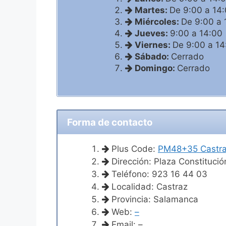
Martes:
De 9:00 a 14
Miércoles:
De 9:00 a 
Jueves:
9:00 a 14:00
Viernes:
De 9:00 a 14
Sábado:
Cerrado
Domingo:
Cerrado
Forma de contacto
Plus Code:
PM48+35 Castr
Dirección: Plaza Constituci
Teléfono: 923 16 44 03
Localidad: Castraz
Provincia: Salamanca
Web:
–
Email: –