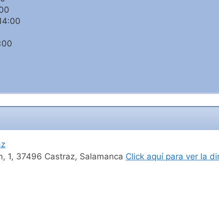
:00
14:00
:00
az
ón, 1, 37496 Castraz, Salamanca
Click aquí para ver la 