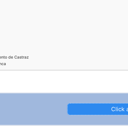
ento de Castraz
nca
Click 