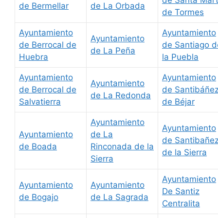
de Bermellar
de La Orbada
de Tormes
Ayuntamiento
Ayuntamiento
Ayuntamiento
de Berrocal de
de Santiago d
de La Peña
Huebra
la Puebla
Ayuntamiento
Ayuntamiento
Ayuntamiento
de Berrocal de
de Santibáñe
de La Redonda
Salvatierra
de Béjar
Ayuntamiento
Ayuntamiento
Ayuntamiento
de La
de Santibañe
de Boada
Rinconada de la
de la Sierra
Sierra
Ayuntamiento
Ayuntamiento
Ayuntamiento
De Santiz
de Bogajo
de La Sagrada
Centralita