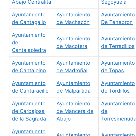
Abajo Centralita
Segoyuela
Ayuntamiento
Ayuntamiento
Ayuntamiento
de Cantagallo
de Machacón
De Tenebron
Ayuntamiento
Ayuntamiento
Ayuntamiento
de
de Macotera
de Terradillos
Cantalapiedra
Ayuntamiento
Ayuntamiento
Ayuntamiento
de Cantalpino
de Madroñal
de Topas
Ayuntamiento
Ayuntamiento
Ayuntamiento
de Cantaracillo
de Malpartida
de Tordillos
Ayuntamiento
Ayuntamiento
Ayuntamiento
de Carbajosa
de Mancera de
de
de la Sagrada
Abajo
Torresmenud
Ayuntamiento
Ayuntamiento
Ayuntamiento