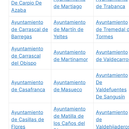
De Carpio De
de Martiago
de Trabanca
Azaba
Ayuntamiento
Ayuntamiento
Ayuntamiento
de Carrascal de
de Martín de
de Tremedal 
Barregas
Yeltes
Tormes
Ayuntamiento
Ayuntamiento
Ayuntamiento
de Carrascal
de Martinamor
de Valdecarro
del Obispo
Ayuntamiento
Ayuntamiento
Ayuntamiento
De
de Casafranca
de Masueco
Valdefuentes
De Sangusín
Ayuntamiento
Ayuntamiento
Ayuntamiento
de Matilla de
de Casillas de
de
los Caños del
Flores
Valdehijadero