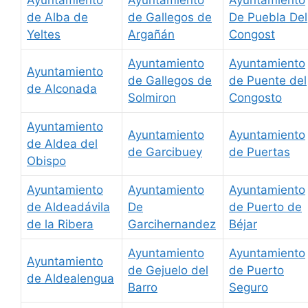
de Alba de
de Gallegos de
De Puebla Del
Yeltes
Argañán
Congost
Ayuntamiento
Ayuntamiento
Ayuntamiento
de Gallegos de
de Puente del
de Alconada
Solmiron
Congosto
Ayuntamiento
Ayuntamiento
Ayuntamiento
de Aldea del
de Garcibuey
de Puertas
Obispo
Ayuntamiento
Ayuntamiento
Ayuntamiento
de Aldeadávila
De
de Puerto de
de la Ribera
Garcihernandez
Béjar
Ayuntamiento
Ayuntamiento
Ayuntamiento
de Gejuelo del
de Puerto
de Aldealengua
Barro
Seguro