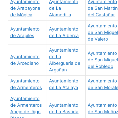
Ayuntamiento
Ayuntamiento
Ayuntamiento
de Arabayona
de La
de San Martín
de Mógica
Alamedilla
del Castañar
Ayuntamiento
Ayuntamiento
Ayuntamiento
de San Miguel
de Arapiles
de La Alberca
de Valero
Ayuntamiento
Ayuntamiento
Ayuntamiento
de La
de San Miguel
de Arcediano
Alberguería de
del Robledo
Argañán
Ayuntamiento
Ayuntamiento
Ayuntamiento
de Armenteros
de La Atalaya
de San Moral
Ayuntamiento
de Armenteros
Ayuntamiento
Ayuntamiento
Anejo de Iñigo
de La Bastida
de San Muño