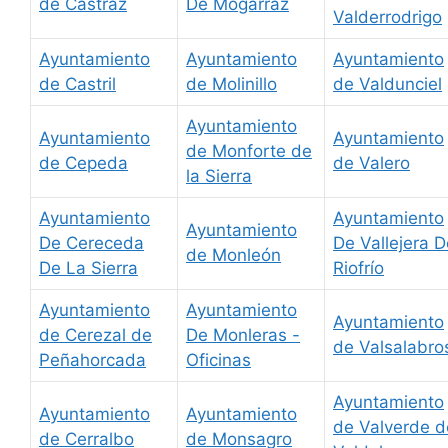
de Castraz
De Mogarraz
Valderrodrigo
Ayuntamiento
Ayuntamiento
Ayuntamiento
de Castril
de Molinillo
de Valdunciel
Ayuntamiento
Ayuntamiento
Ayuntamiento
de Monforte de
de Cepeda
de Valero
la Sierra
Ayuntamiento
Ayuntamiento
Ayuntamiento
De Cereceda
De Vallejera D
de Monleón
De La Sierra
Riofrío
Ayuntamiento
Ayuntamiento
Ayuntamiento
de Cerezal de
De Monleras -
de Valsalabro
Peñahorcada
Oficinas
Ayuntamiento
Ayuntamiento
Ayuntamiento
de Valverde d
de Cerralbo
de Monsagro