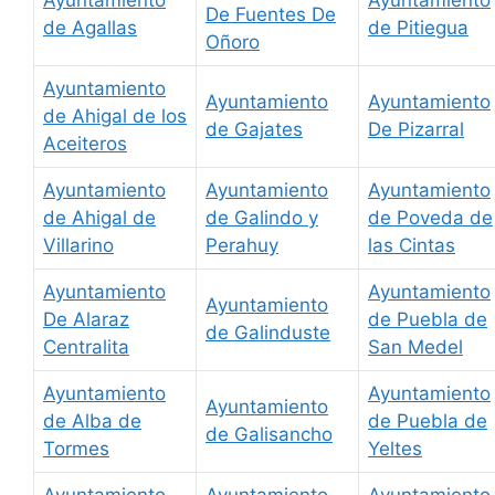
De Fuentes De
de Agallas
de Pitiegua
Oñoro
Ayuntamiento
Ayuntamiento
Ayuntamiento
de Ahigal de los
de Gajates
De Pizarral
Aceiteros
Ayuntamiento
Ayuntamiento
Ayuntamiento
de Ahigal de
de Galindo y
de Poveda de
Villarino
Perahuy
las Cintas
Ayuntamiento
Ayuntamiento
Ayuntamiento
De Alaraz
de Puebla de
de Galinduste
Centralita
San Medel
Ayuntamiento
Ayuntamiento
Ayuntamiento
de Alba de
de Puebla de
de Galisancho
Tormes
Yeltes
Ayuntamiento
Ayuntamiento
Ayuntamiento