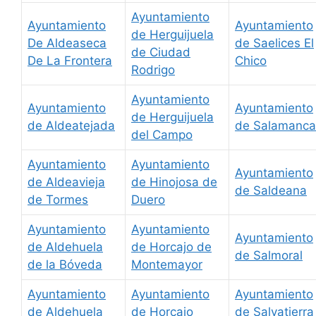
Ayuntamiento
Ayuntamiento
Ayuntamiento
de Herguijuela
De Aldeaseca
de Saelices El
de Ciudad
De La Frontera
Chico
Rodrigo
Ayuntamiento
Ayuntamiento
Ayuntamiento
de Herguijuela
de Aldeatejada
de Salamanca
del Campo
Ayuntamiento
Ayuntamiento
Ayuntamiento
de Aldeavieja
de Hinojosa de
de Saldeana
de Tormes
Duero
Ayuntamiento
Ayuntamiento
Ayuntamiento
de Aldehuela
de Horcajo de
de Salmoral
de la Bóveda
Montemayor
Ayuntamiento
Ayuntamiento
Ayuntamiento
de Aldehuela
de Horcajo
de Salvatierra