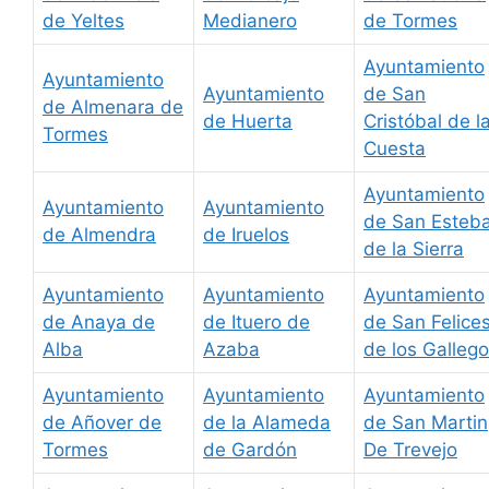
de Yeltes
Medianero
de Tormes
Ayuntamiento
Ayuntamiento
Ayuntamiento
de San
de Almenara de
de Huerta
Cristóbal de l
Tormes
Cuesta
Ayuntamiento
Ayuntamiento
Ayuntamiento
de San Esteb
de Almendra
de Iruelos
de la Sierra
Ayuntamiento
Ayuntamiento
Ayuntamiento
de Anaya de
de Ituero de
de San Felice
Alba
Azaba
de los Galleg
Ayuntamiento
Ayuntamiento
Ayuntamiento
de Añover de
de la Alameda
de San Martin
Tormes
de Gardón
De Trevejo