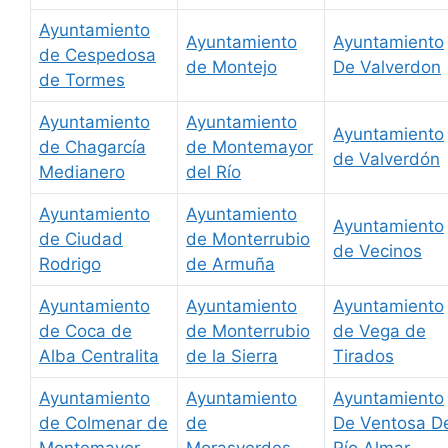
Ayuntamiento
Ayuntamiento
Ayuntamiento
de Cespedosa
de Montejo
De Valverdon
de Tormes
Ayuntamiento
Ayuntamiento
Ayuntamiento
de Chagarcía
de Montemayor
de Valverdón
Medianero
del Río
Ayuntamiento
Ayuntamiento
Ayuntamiento
de Ciudad
de Monterrubio
de Vecinos
Rodrigo
de Armuña
Ayuntamiento
Ayuntamiento
Ayuntamiento
de Coca de
de Monterrubio
de Vega de
Alba Centralita
de la Sierra
Tirados
Ayuntamiento
Ayuntamiento
Ayuntamiento
de Colmenar de
de
De Ventosa D
Montemayor
Morasverdes
Río Almar