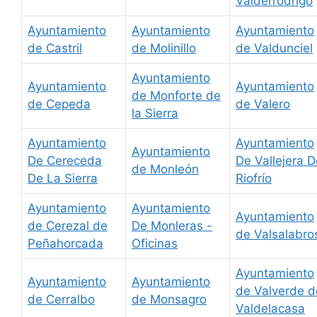
Valderrodrigo
Ayuntamiento
Ayuntamiento
Ayuntamiento
de Castril
de Molinillo
de Valdunciel
Ayuntamiento
Ayuntamiento
Ayuntamiento
de Monforte de
de Cepeda
de Valero
la Sierra
Ayuntamiento
Ayuntamiento
Ayuntamiento
De Cereceda
De Vallejera D
de Monleón
De La Sierra
Riofrío
Ayuntamiento
Ayuntamiento
Ayuntamiento
de Cerezal de
De Monleras -
de Valsalabro
Peñahorcada
Oficinas
Ayuntamiento
Ayuntamiento
Ayuntamiento
de Valverde d
de Cerralbo
de Monsagro
Valdelacasa