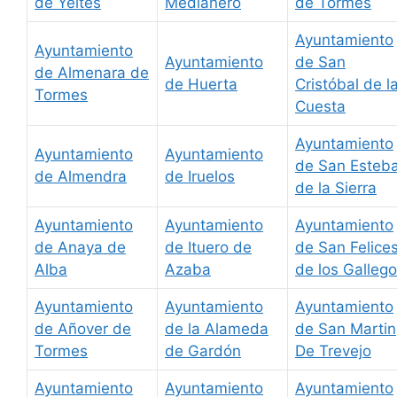
de Yeltes
Medianero
de Tormes
Ayuntamiento
Ayuntamiento
Ayuntamiento
de San
de Almenara de
de Huerta
Cristóbal de l
Tormes
Cuesta
Ayuntamiento
Ayuntamiento
Ayuntamiento
de San Esteb
de Almendra
de Iruelos
de la Sierra
Ayuntamiento
Ayuntamiento
Ayuntamiento
de Anaya de
de Ituero de
de San Felice
Alba
Azaba
de los Galleg
Ayuntamiento
Ayuntamiento
Ayuntamiento
de Añover de
de la Alameda
de San Martin
Tormes
de Gardón
De Trevejo
Ayuntamiento
Ayuntamiento
Ayuntamiento