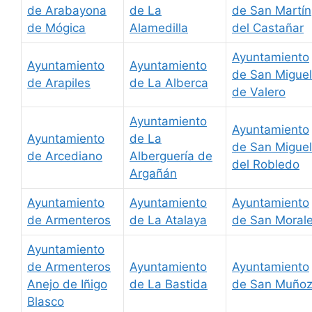
de Arabayona
de La
de San Martín
de Mógica
Alamedilla
del Castañar
Ayuntamiento
Ayuntamiento
Ayuntamiento
de San Miguel
de Arapiles
de La Alberca
de Valero
Ayuntamiento
Ayuntamiento
Ayuntamiento
de La
de San Miguel
de Arcediano
Alberguería de
del Robledo
Argañán
Ayuntamiento
Ayuntamiento
Ayuntamiento
de Armenteros
de La Atalaya
de San Moral
Ayuntamiento
de Armenteros
Ayuntamiento
Ayuntamiento
Anejo de Iñigo
de La Bastida
de San Muño
Blasco