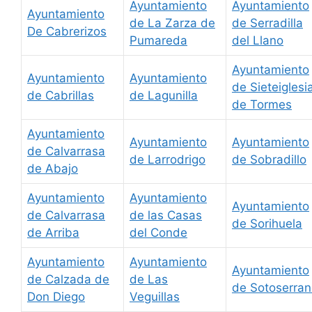
Ayuntamiento
Ayuntamiento
Ayuntamiento
de La Zarza de
de Serradilla
De Cabrerizos
Pumareda
del Llano
Ayuntamiento
Ayuntamiento
Ayuntamiento
de Sieteiglesi
de Cabrillas
de Lagunilla
de Tormes
Ayuntamiento
Ayuntamiento
Ayuntamiento
de Calvarrasa
de Larrodrigo
de Sobradillo
de Abajo
Ayuntamiento
Ayuntamiento
Ayuntamiento
de Calvarrasa
de las Casas
de Sorihuela
de Arriba
del Conde
Ayuntamiento
Ayuntamiento
Ayuntamiento
de Calzada de
de Las
de Sotoserra
Don Diego
Veguillas