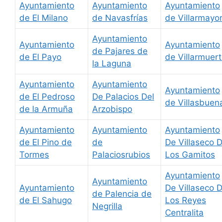
Ayuntamiento
Ayuntamiento
Ayuntamiento
de El Milano
de Navasfrías
de Villarmayo
Ayuntamiento
Ayuntamiento
Ayuntamiento
de Pajares de
de El Payo
de Villarmuer
la Laguna
Ayuntamiento
Ayuntamiento
Ayuntamiento
de El Pedroso
De Palacios Del
de Villasbuen
de la Armuña
Arzobispo
Ayuntamiento
Ayuntamiento
Ayuntamiento
de El Pino de
de
De Villaseco 
Tormes
Palaciosrubios
Los Gamitos
Ayuntamiento
Ayuntamiento
Ayuntamiento
De Villaseco 
de Palencia de
de El Sahugo
Los Reyes
Negrilla
Centralita