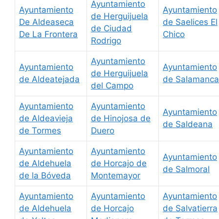
Ayuntamiento
Ayuntamiento
Ayuntamiento
de Herguijuela
De Aldeaseca
de Saelices El
de Ciudad
De La Frontera
Chico
Rodrigo
Ayuntamiento
Ayuntamiento
Ayuntamiento
de Herguijuela
de Aldeatejada
de Salamanca
del Campo
Ayuntamiento
Ayuntamiento
Ayuntamiento
de Aldeavieja
de Hinojosa de
de Saldeana
de Tormes
Duero
Ayuntamiento
Ayuntamiento
Ayuntamiento
de Aldehuela
de Horcajo de
de Salmoral
de la Bóveda
Montemayor
Ayuntamiento
Ayuntamiento
Ayuntamiento
de Aldehuela
de Horcajo
de Salvatierra