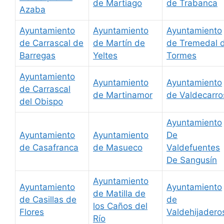
de Martiago
de Trabanca
Azaba
Ayuntamiento
Ayuntamiento
Ayuntamiento
de Carrascal de
de Martín de
de Tremedal 
Barregas
Yeltes
Tormes
Ayuntamiento
Ayuntamiento
Ayuntamiento
de Carrascal
de Martinamor
de Valdecarro
del Obispo
Ayuntamiento
Ayuntamiento
Ayuntamiento
De
de Casafranca
de Masueco
Valdefuentes
De Sangusín
Ayuntamiento
Ayuntamiento
Ayuntamiento
de Matilla de
de Casillas de
de
los Caños del
Flores
Valdehijadero
Río