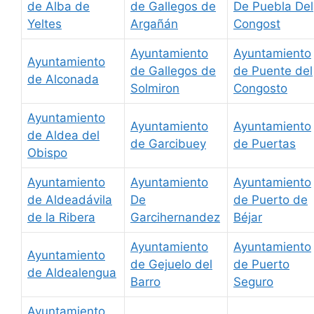
de Alba de
de Gallegos de
De Puebla Del
Yeltes
Argañán
Congost
Ayuntamiento
Ayuntamiento
Ayuntamiento
de Gallegos de
de Puente del
de Alconada
Solmiron
Congosto
Ayuntamiento
Ayuntamiento
Ayuntamiento
de Aldea del
de Garcibuey
de Puertas
Obispo
Ayuntamiento
Ayuntamiento
Ayuntamiento
de Aldeadávila
De
de Puerto de
de la Ribera
Garcihernandez
Béjar
Ayuntamiento
Ayuntamiento
Ayuntamiento
de Gejuelo del
de Puerto
de Aldealengua
Barro
Seguro
Ayuntamiento