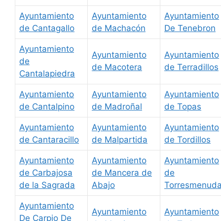
Ayuntamiento
Ayuntamiento
Ayuntamiento
de Cantagallo
de Machacón
De Tenebron
Ayuntamiento
Ayuntamiento
Ayuntamiento
de
de Macotera
de Terradillos
Cantalapiedra
Ayuntamiento
Ayuntamiento
Ayuntamiento
de Cantalpino
de Madroñal
de Topas
Ayuntamiento
Ayuntamiento
Ayuntamiento
de Cantaracillo
de Malpartida
de Tordillos
Ayuntamiento
Ayuntamiento
Ayuntamiento
de Carbajosa
de Mancera de
de
de la Sagrada
Abajo
Torresmenud
Ayuntamiento
Ayuntamiento
Ayuntamiento
De Carpio De