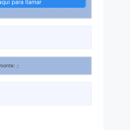
aquí para llamar
amonte:
–