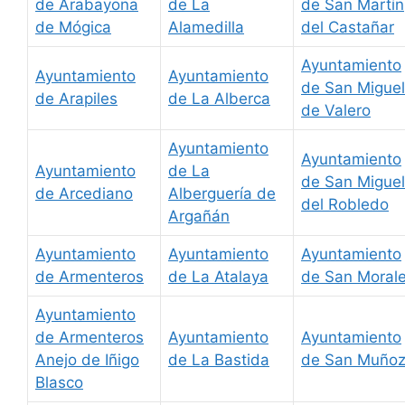
de Arabayona
de La
de San Martín
de Mógica
Alamedilla
del Castañar
Ayuntamiento
Ayuntamiento
Ayuntamiento
de San Miguel
de Arapiles
de La Alberca
de Valero
Ayuntamiento
Ayuntamiento
Ayuntamiento
de La
de San Miguel
de Arcediano
Alberguería de
del Robledo
Argañán
Ayuntamiento
Ayuntamiento
Ayuntamiento
de Armenteros
de La Atalaya
de San Moral
Ayuntamiento
de Armenteros
Ayuntamiento
Ayuntamiento
Anejo de Iñigo
de La Bastida
de San Muño
Blasco