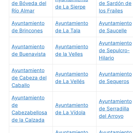
de Bóveda del
de Sardón de
de La Sierpe
Río Almar
los Frailes
Ayuntamiento
Ayuntamiento
Ayuntamiento
de Brincones
de La Tala
de Saucelle
Ayuntamiento
Ayuntamiento
Ayuntamiento
de Sepulcro-
de Buenavista
de la Velles
Hilario
Ayuntamiento
Ayuntamiento
Ayuntamiento
de Cabeza del
de La Vellés
de Sequeros
Caballo
Ayuntamiento
Ayuntamiento
de
Ayuntamiento
de Serradilla
Cabezabellosa
de La Vídola
del Arroyo
de la Calzada
Ayuntamiento
Ayuntamiento