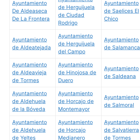
Ayuntamiento
Ayuntamiento
de Herguijuela
De Aldeaseca
de Saelices El
de Ciudad
De La Frontera
Chico
Rodrigo
Ayuntamiento
Ayuntamiento
Ayuntamiento
de Herguijuela
de Aldeatejada
de Salamanca
del Campo
Ayuntamiento
Ayuntamiento
Ayuntamiento
de Aldeavieja
de Hinojosa de
de Saldeana
de Tormes
Duero
Ayuntamiento
Ayuntamiento
Ayuntamiento
de Aldehuela
de Horcajo de
de Salmoral
de la Bóveda
Montemayor
Ayuntamiento
Ayuntamiento
Ayuntamiento
de Aldehuela
de Horcajo
de Salvatierra
de Yeltes
Medianero
de Tormes