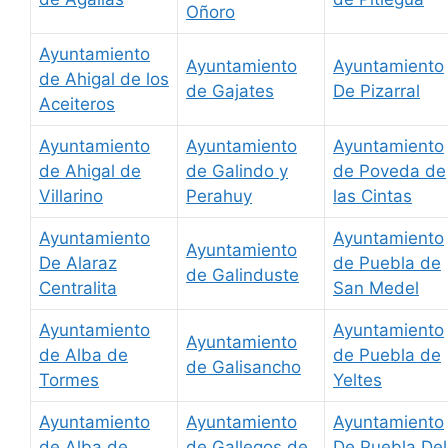
Oñoro
Ayuntamiento
Ayuntamiento
Ayuntamiento
de Ahigal de los
de Gajates
De Pizarral
Aceiteros
Ayuntamiento
Ayuntamiento
Ayuntamiento
de Ahigal de
de Galindo y
de Poveda de
Villarino
Perahuy
las Cintas
Ayuntamiento
Ayuntamiento
Ayuntamiento
De Alaraz
de Puebla de
de Galinduste
Centralita
San Medel
Ayuntamiento
Ayuntamiento
Ayuntamiento
de Alba de
de Puebla de
de Galisancho
Tormes
Yeltes
Ayuntamiento
Ayuntamiento
Ayuntamiento
de Alba de
de Gallegos de
De Puebla Del