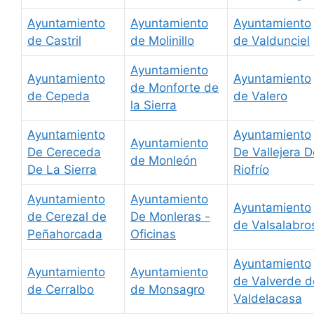
Ayuntamiento
Ayuntamiento
Ayuntamiento
de Castril
de Molinillo
de Valdunciel
Ayuntamiento
Ayuntamiento
Ayuntamiento
de Monforte de
de Cepeda
de Valero
la Sierra
Ayuntamiento
Ayuntamiento
Ayuntamiento
De Cereceda
De Vallejera D
de Monleón
De La Sierra
Riofrío
Ayuntamiento
Ayuntamiento
Ayuntamiento
de Cerezal de
De Monleras -
de Valsalabro
Peñahorcada
Oficinas
Ayuntamiento
Ayuntamiento
Ayuntamiento
de Valverde d
de Cerralbo
de Monsagro
Valdelacasa