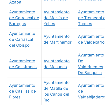
Azaba
Ayuntamiento
Ayuntamiento
Ayuntamiento
de Carrascal de
de Martín de
de Tremedal 
Barregas
Yeltes
Tormes
Ayuntamiento
Ayuntamiento
Ayuntamiento
de Carrascal
de Martinamor
de Valdecarro
del Obispo
Ayuntamiento
Ayuntamiento
Ayuntamiento
De
de Casafranca
de Masueco
Valdefuentes
De Sangusín
Ayuntamiento
Ayuntamiento
Ayuntamiento
de Matilla de
de Casillas de
de
los Caños del
Flores
Valdehijadero
Río