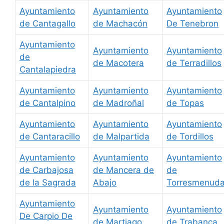
Ayuntamiento
Ayuntamiento
Ayuntamiento
de Cantagallo
de Machacón
De Tenebron
Ayuntamiento
Ayuntamiento
Ayuntamiento
de
de Macotera
de Terradillos
Cantalapiedra
Ayuntamiento
Ayuntamiento
Ayuntamiento
de Cantalpino
de Madroñal
de Topas
Ayuntamiento
Ayuntamiento
Ayuntamiento
de Cantaracillo
de Malpartida
de Tordillos
Ayuntamiento
Ayuntamiento
Ayuntamiento
de Carbajosa
de Mancera de
de
de la Sagrada
Abajo
Torresmenud
Ayuntamiento
Ayuntamiento
Ayuntamiento
De Carpio De
de Martiago
de Trabanca