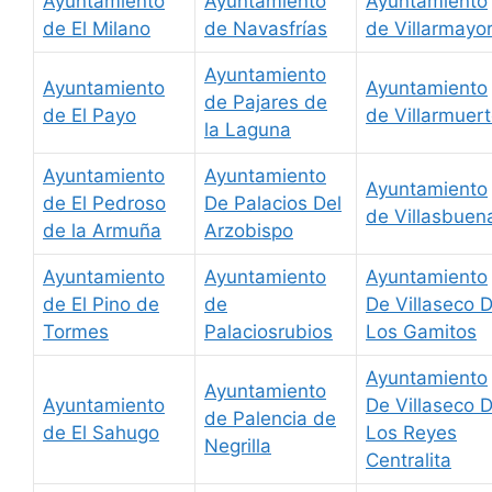
Ayuntamiento
Ayuntamiento
Ayuntamiento
de El Milano
de Navasfrías
de Villarmayo
Ayuntamiento
Ayuntamiento
Ayuntamiento
de Pajares de
de El Payo
de Villarmuer
la Laguna
Ayuntamiento
Ayuntamiento
Ayuntamiento
de El Pedroso
De Palacios Del
de Villasbuen
de la Armuña
Arzobispo
Ayuntamiento
Ayuntamiento
Ayuntamiento
de El Pino de
de
De Villaseco 
Tormes
Palaciosrubios
Los Gamitos
Ayuntamiento
Ayuntamiento
Ayuntamiento
De Villaseco 
de Palencia de
de El Sahugo
Los Reyes
Negrilla
Centralita