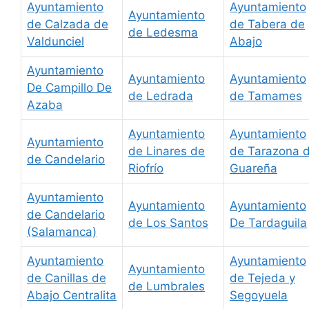
Ayuntamiento
Ayuntamiento
Ayuntamiento
de Calzada de
de Tabera de
de Ledesma
Valdunciel
Abajo
Ayuntamiento
Ayuntamiento
Ayuntamiento
De Campillo De
de Ledrada
de Tamames
Azaba
Ayuntamiento
Ayuntamiento
Ayuntamiento
de Linares de
de Tarazona 
de Candelario
Riofrío
Guareña
Ayuntamiento
Ayuntamiento
Ayuntamiento
de Candelario
de Los Santos
De Tardaguila
(Salamanca)
Ayuntamiento
Ayuntamiento
Ayuntamiento
de Canillas de
de Tejeda y
de Lumbrales
Abajo Centralita
Segoyuela