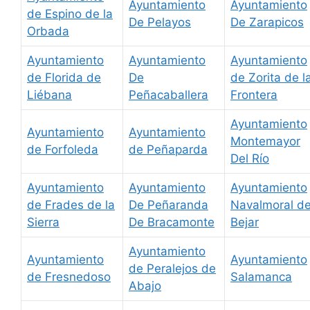
Ayuntamiento
Ayuntamiento
de Espino de la
De Pelayos
De Zarapicos
Orbada
Ayuntamiento
Ayuntamiento
Ayuntamiento
de Florida de
De
de Zorita de l
Liébana
Peñacaballera
Frontera
Ayuntamiento
Ayuntamiento
Ayuntamiento
Montemayor
de Forfoleda
de Peñaparda
Del Río
Ayuntamiento
Ayuntamiento
Ayuntamiento
de Frades de la
De Peñaranda
Navalmoral d
Sierra
De Bracamonte
Bejar
Ayuntamiento
Ayuntamiento
Ayuntamiento
de Peralejos de
de Fresnedoso
Salamanca
Abajo