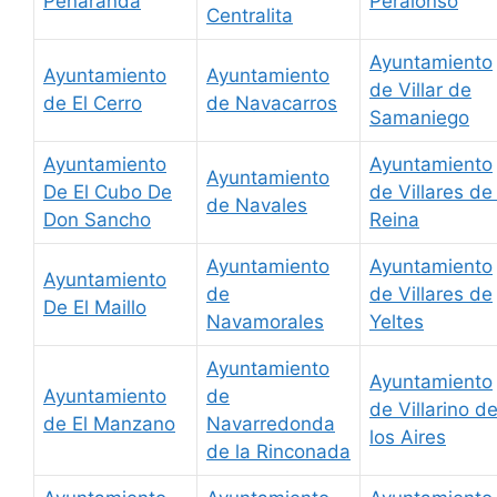
Peñaranda
Peralonso
Centralita
Ayuntamiento
Ayuntamiento
Ayuntamiento
de Villar de
de El Cerro
de Navacarros
Samaniego
Ayuntamiento
Ayuntamiento
Ayuntamiento
De El Cubo De
de Villares de 
de Navales
Don Sancho
Reina
Ayuntamiento
Ayuntamiento
Ayuntamiento
de
de Villares de
De El Maillo
Navamorales
Yeltes
Ayuntamiento
Ayuntamiento
Ayuntamiento
de
de Villarino d
de El Manzano
Navarredonda
los Aires
de la Rinconada