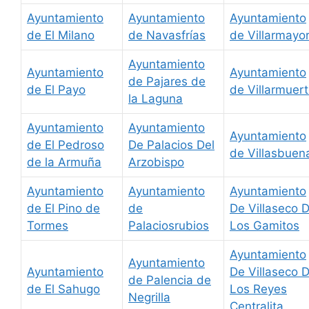
Ayuntamiento
Ayuntamiento
Ayuntamiento
de El Milano
de Navasfrías
de Villarmayo
Ayuntamiento
Ayuntamiento
Ayuntamiento
de Pajares de
de El Payo
de Villarmuer
la Laguna
Ayuntamiento
Ayuntamiento
Ayuntamiento
de El Pedroso
De Palacios Del
de Villasbuen
de la Armuña
Arzobispo
Ayuntamiento
Ayuntamiento
Ayuntamiento
de El Pino de
de
De Villaseco 
Tormes
Palaciosrubios
Los Gamitos
Ayuntamiento
Ayuntamiento
Ayuntamiento
De Villaseco 
de Palencia de
de El Sahugo
Los Reyes
Negrilla
Centralita