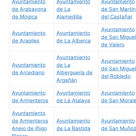
Ayuntamiento
Ayuntamiento
Ayuntamiento
de Arabayona
de La
de San Martín
de Mógica
Alamedilla
del Castañar
Ayuntamiento
Ayuntamiento
Ayuntamiento
de San Miguel
de Arapiles
de La Alberca
de Valero
Ayuntamiento
Ayuntamiento
Ayuntamiento
de La
de San Miguel
de Arcediano
Alberguería de
del Robledo
Argañán
Ayuntamiento
Ayuntamiento
Ayuntamiento
de Armenteros
de La Atalaya
de San Moral
Ayuntamiento
de Armenteros
Ayuntamiento
Ayuntamiento
Anejo de Iñigo
de La Bastida
de San Muño