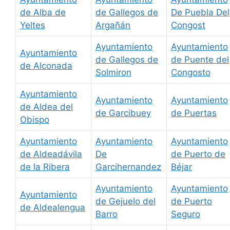
de Alba de
de Gallegos de
De Puebla Del
Yeltes
Argañán
Congost
Ayuntamiento
Ayuntamiento
Ayuntamiento
de Gallegos de
de Puente del
de Alconada
Solmiron
Congosto
Ayuntamiento
Ayuntamiento
Ayuntamiento
de Aldea del
de Garcibuey
de Puertas
Obispo
Ayuntamiento
Ayuntamiento
Ayuntamiento
de Aldeadávila
De
de Puerto de
de la Ribera
Garcihernandez
Béjar
Ayuntamiento
Ayuntamiento
Ayuntamiento
de Gejuelo del
de Puerto
de Aldealengua
Barro
Seguro