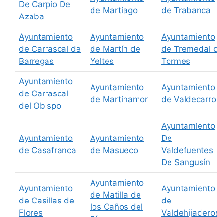
De Carpio De
de Martiago
de Trabanca
Azaba
Ayuntamiento
Ayuntamiento
Ayuntamiento
de Carrascal de
de Martín de
de Tremedal 
Barregas
Yeltes
Tormes
Ayuntamiento
Ayuntamiento
Ayuntamiento
de Carrascal
de Martinamor
de Valdecarro
del Obispo
Ayuntamiento
Ayuntamiento
Ayuntamiento
De
de Casafranca
de Masueco
Valdefuentes
De Sangusín
Ayuntamiento
Ayuntamiento
Ayuntamiento
de Matilla de
de Casillas de
de
los Caños del
Flores
Valdehijadero