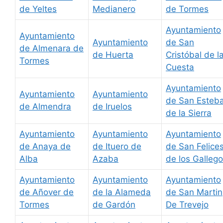
de Yeltes
Medianero
de Tormes
Ayuntamiento
Ayuntamiento
Ayuntamiento
de San
de Almenara de
de Huerta
Cristóbal de l
Tormes
Cuesta
Ayuntamiento
Ayuntamiento
Ayuntamiento
de San Esteb
de Almendra
de Iruelos
de la Sierra
Ayuntamiento
Ayuntamiento
Ayuntamiento
de Anaya de
de Ituero de
de San Felice
Alba
Azaba
de los Galleg
Ayuntamiento
Ayuntamiento
Ayuntamiento
de Añover de
de la Alameda
de San Martin
Tormes
de Gardón
De Trevejo