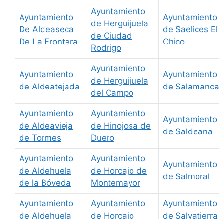
Ayuntamiento
Ayuntamiento
Ayuntamiento
de Herguijuela
De Aldeaseca
de Saelices El
de Ciudad
De La Frontera
Chico
Rodrigo
Ayuntamiento
Ayuntamiento
Ayuntamiento
de Herguijuela
de Aldeatejada
de Salamanca
del Campo
Ayuntamiento
Ayuntamiento
Ayuntamiento
de Aldeavieja
de Hinojosa de
de Saldeana
de Tormes
Duero
Ayuntamiento
Ayuntamiento
Ayuntamiento
de Aldehuela
de Horcajo de
de Salmoral
de la Bóveda
Montemayor
Ayuntamiento
Ayuntamiento
Ayuntamiento
de Aldehuela
de Horcajo
de Salvatierra