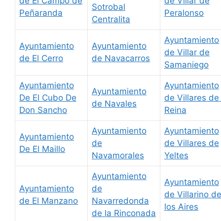
de El Campo de
de Villar de
Sotrobal
Peñaranda
Peralonso
Centralita
Ayuntamiento
Ayuntamiento
Ayuntamiento
de Villar de
de El Cerro
de Navacarros
Samaniego
Ayuntamiento
Ayuntamiento
Ayuntamiento
De El Cubo De
de Villares de 
de Navales
Don Sancho
Reina
Ayuntamiento
Ayuntamiento
Ayuntamiento
de
de Villares de
De El Maillo
Navamorales
Yeltes
Ayuntamiento
Ayuntamiento
Ayuntamiento
de
de Villarino d
de El Manzano
Navarredonda
los Aires
de la Rinconada