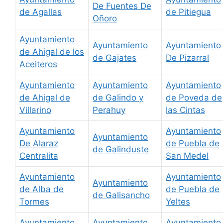
De Fuentes De
de Agallas
de Pitiegua
Oñoro
Ayuntamiento
Ayuntamiento
Ayuntamiento
de Ahigal de los
de Gajates
De Pizarral
Aceiteros
Ayuntamiento
Ayuntamiento
Ayuntamiento
de Ahigal de
de Galindo y
de Poveda de
Villarino
Perahuy
las Cintas
Ayuntamiento
Ayuntamiento
Ayuntamiento
De Alaraz
de Puebla de
de Galinduste
Centralita
San Medel
Ayuntamiento
Ayuntamiento
Ayuntamiento
de Alba de
de Puebla de
de Galisancho
Tormes
Yeltes
Ayuntamiento
Ayuntamiento
Ayuntamiento