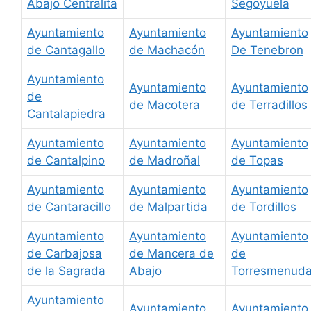
Abajo Centralita
Segoyuela
Ayuntamiento
Ayuntamiento
Ayuntamiento
de Cantagallo
de Machacón
De Tenebron
Ayuntamiento
Ayuntamiento
Ayuntamiento
de
de Macotera
de Terradillos
Cantalapiedra
Ayuntamiento
Ayuntamiento
Ayuntamiento
de Cantalpino
de Madroñal
de Topas
Ayuntamiento
Ayuntamiento
Ayuntamiento
de Cantaracillo
de Malpartida
de Tordillos
Ayuntamiento
Ayuntamiento
Ayuntamiento
de Carbajosa
de Mancera de
de
de la Sagrada
Abajo
Torresmenud
Ayuntamiento
Ayuntamiento
Ayuntamiento