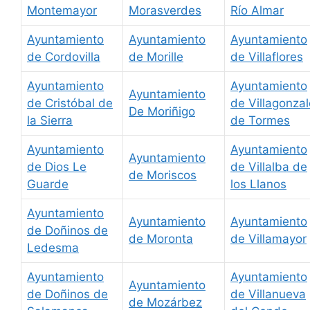
Montemayor
Morasverdes
Río Almar
Ayuntamiento
Ayuntamiento
Ayuntamiento
de Cordovilla
de Morille
de Villaflores
Ayuntamiento
Ayuntamiento
Ayuntamiento
de Cristóbal de
de Villagonzal
De Moriñigo
la Sierra
de Tormes
Ayuntamiento
Ayuntamiento
Ayuntamiento
de Dios Le
de Villalba de
de Moriscos
Guarde
los Llanos
Ayuntamiento
Ayuntamiento
Ayuntamiento
de Doñinos de
de Moronta
de Villamayor
Ledesma
Ayuntamiento
Ayuntamiento
Ayuntamiento
de Doñinos de
de Villanueva
de Mozárbez