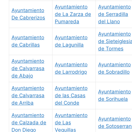
Ayuntamiento
Ayuntamiento
Ayuntamiento
de La Zarza de
de Serradilla
De Cabrerizos
Pumareda
del Llano
Ayuntamiento
Ayuntamiento
Ayuntamiento
de Sieteiglesi
de Cabrillas
de Lagunilla
de Tormes
Ayuntamiento
Ayuntamiento
Ayuntamiento
de Calvarrasa
de Larrodrigo
de Sobradillo
de Abajo
Ayuntamiento
Ayuntamiento
Ayuntamiento
de Calvarrasa
de las Casas
de Sorihuela
de Arriba
del Conde
Ayuntamiento
Ayuntamiento
Ayuntamiento
de Calzada de
de Las
de Sotoserra
Don Diego
Veguillas