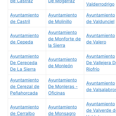
de Castraz
De Mogarraz
Valderrodrigo
Ayuntamiento
Ayuntamiento
Ayuntamiento
de Castril
de Molinillo
de Valdunciel
Ayuntamiento
Ayuntamiento
Ayuntamiento
de Monforte de
de Cepeda
de Valero
la Sierra
Ayuntamiento
Ayuntamiento
Ayuntamiento
De Cereceda
De Vallejera D
de Monleón
De La Sierra
Riofrío
Ayuntamiento
Ayuntamiento
Ayuntamiento
de Cerezal de
De Monleras -
de Valsalabro
Peñahorcada
Oficinas
Ayuntamiento
Ayuntamiento
Ayuntamiento
de Valverde d
de Cerralbo
de Monsagro