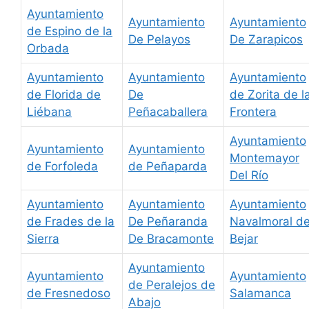
Ayuntamiento
Ayuntamiento
Ayuntamiento
de Espino de la
De Pelayos
De Zarapicos
Orbada
Ayuntamiento
Ayuntamiento
Ayuntamiento
de Florida de
De
de Zorita de l
Liébana
Peñacaballera
Frontera
Ayuntamiento
Ayuntamiento
Ayuntamiento
Montemayor
de Forfoleda
de Peñaparda
Del Río
Ayuntamiento
Ayuntamiento
Ayuntamiento
de Frades de la
De Peñaranda
Navalmoral d
Sierra
De Bracamonte
Bejar
Ayuntamiento
Ayuntamiento
Ayuntamiento
de Peralejos de
de Fresnedoso
Salamanca
Abajo