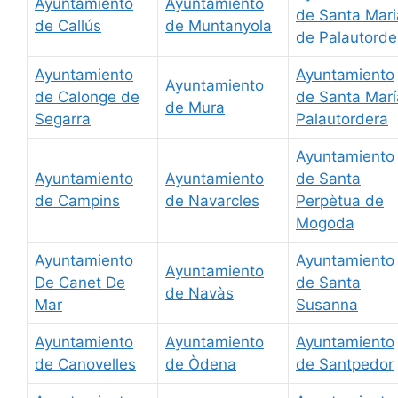
Ayuntamiento
Ayuntamiento
de Santa Mari
de Callús
de Muntanyola
de Palautorde
Ayuntamiento
Ayuntamiento
Ayuntamiento
de Calonge de
de Santa Marí
de Mura
Segarra
Palautordera
Ayuntamiento
Ayuntamiento
Ayuntamiento
de Santa
de Campins
de Navarcles
Perpètua de
Mogoda
Ayuntamiento
Ayuntamiento
Ayuntamiento
De Canet De
de Santa
de Navàs
Mar
Susanna
Ayuntamiento
Ayuntamiento
Ayuntamiento
de Canovelles
de Òdena
de Santpedor