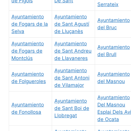
de Fígols
De Sant
Serrateix
Ayuntamiento
Ayuntamiento
Ayuntamiento
de Fogars de la
de Sant Agustí
del Bruc
Selva
de Lluçanès
Ayuntamiento
Ayuntamiento
Ayuntamiento
de Fogars de
de Sant Andreu
del Brull
Montclús
de Llavaneres
Ayuntamiento
Ayuntamiento
Ayuntamiento
de Sant Antoni
de Folgueroles
del Masnou
de Vilamajor
Ayuntamiento
Ayuntamiento
Ayuntamiento
Del Masnou
de Sant Boi de
de Fonollosa
Esplai Dels Av
Llobregat
de Ocata