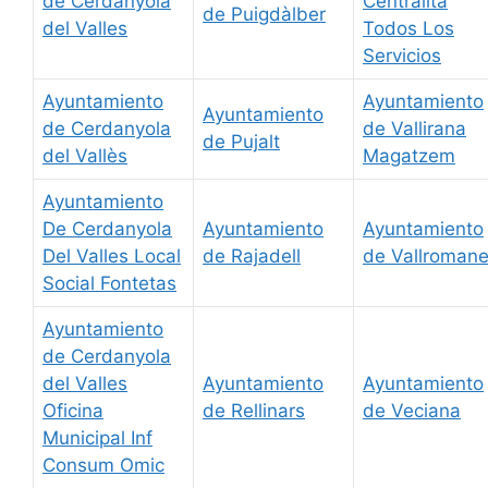
de Cerdanyola
Centralita
de Puigdàlber
del Valles
Todos Los
Servicios
Ayuntamiento
Ayuntamiento
Ayuntamiento
de Cerdanyola
de Vallirana
de Pujalt
del Vallès
Magatzem
Ayuntamiento
De Cerdanyola
Ayuntamiento
Ayuntamiento
Del Valles Local
de Rajadell
de Vallroman
Social Fontetas
Ayuntamiento
de Cerdanyola
del Valles
Ayuntamiento
Ayuntamiento
Oficina
de Rellinars
de Veciana
Municipal Inf
Consum Omic