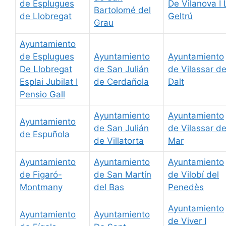
de Esplugues
De Vilanova I 
Bartolomé del
de Llobregat
Geltrú
Grau
Ayuntamiento
de Esplugues
Ayuntamiento
Ayuntamiento
De Llobregat
de San Julián
de Vilassar d
Esplai Jubilat I
de Cerdañola
Dalt
Pensio Gall
Ayuntamiento
Ayuntamiento
Ayuntamiento
de San Julián
de Vilassar d
de Espuñola
de Villatorta
Mar
Ayuntamiento
Ayuntamiento
Ayuntamiento
de Figaró-
de San Martín
de Vilobí del
Montmany
del Bas
Penedès
Ayuntamiento
Ayuntamiento
Ayuntamiento
de Viver I