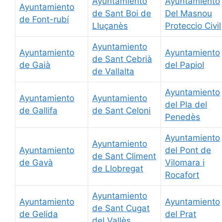
Ayuntamiento
Ayuntamiento
Ayuntamiento
de Sant Boi de
Del Masnou
de Font-rubí
Lluçanès
Proteccio Civil
Ayuntamiento
Ayuntamiento
Ayuntamiento
de Sant Cebrià
de Gaià
del Papiol
de Vallalta
Ayuntamiento
Ayuntamiento
Ayuntamiento
del Pla del
de Gallifa
de Sant Celoni
Penedès
Ayuntamiento
Ayuntamiento
Ayuntamiento
del Pont de
de Sant Climent
de Gavà
Vilomara i
de Llobregat
Rocafort
Ayuntamiento
Ayuntamiento
Ayuntamiento
de Sant Cugat
de Gelida
del Prat
del Vallès