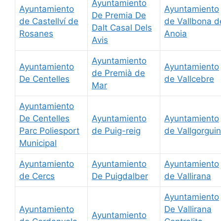
Ayuntamiento
Ayuntamiento
Ayuntamiento
De Premia De
de Castellví de
de Vallbona d
Dalt Casal Dels
Rosanes
Anoia
Avis
Ayuntamiento
Ayuntamiento
Ayuntamiento
de Premià de
De Centelles
de Vallcebre
Mar
Ayuntamiento
De Centelles
Ayuntamiento
Ayuntamiento
Parc Poliesport
de Puig-reig
de Vallgorgui
Municipal
Ayuntamiento
Ayuntamiento
Ayuntamiento
de Cercs
De Puigdalber
de Vallirana
Ayuntamiento
Ayuntamiento
De Vallirana
Ayuntamiento