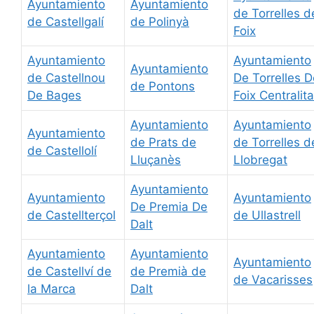
Ayuntamiento
Ayuntamiento
de Torrelles d
de Castellgalí
de Polinyà
Foix
Ayuntamiento
Ayuntamiento
Ayuntamiento
de Castellnou
De Torrelles D
de Pontons
De Bages
Foix Centralita
Ayuntamiento
Ayuntamiento
Ayuntamiento
de Prats de
de Torrelles d
de Castellolí
Lluçanès
Llobregat
Ayuntamiento
Ayuntamiento
Ayuntamiento
De Premia De
de Castellterçol
de Ullastrell
Dalt
Ayuntamiento
Ayuntamiento
Ayuntamiento
de Castellví de
de Premià de
de Vacarisses
la Marca
Dalt