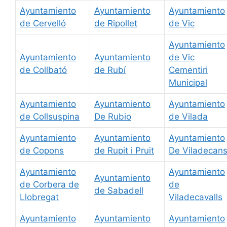
Ayuntamiento
Ayuntamiento
Ayuntamiento
de Cervelló
de Ripollet
de Vic
Ayuntamiento
Ayuntamiento
Ayuntamiento
de Vic
de Collbató
de Rubí
Cementiri
Municipal
Ayuntamiento
Ayuntamiento
Ayuntamiento
de Collsuspina
De Rubio
de Vilada
Ayuntamiento
Ayuntamiento
Ayuntamiento
de Copons
de Rupit i Pruit
De Viladecan
Ayuntamiento
Ayuntamiento
Ayuntamiento
de Corbera de
de
de Sabadell
Llobregat
Viladecavalls
Ayuntamiento
Ayuntamiento
Ayuntamiento