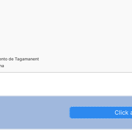
iento de Tagamanent
ona
Click 