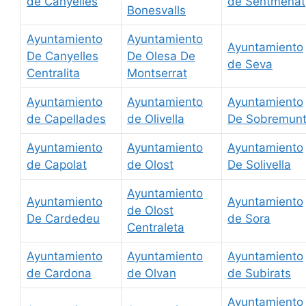
de Canyelles
de Sentmenat
Bonesvalls
Ayuntamiento
Ayuntamiento
Ayuntamiento
De Canyelles
De Olesa De
de Seva
Centralita
Montserrat
Ayuntamiento
Ayuntamiento
Ayuntamiento
de Capellades
de Olivella
De Sobremun
Ayuntamiento
Ayuntamiento
Ayuntamiento
de Capolat
de Olost
De Solivella
Ayuntamiento
Ayuntamiento
Ayuntamiento
de Olost
De Cardedeu
de Sora
Centraleta
Ayuntamiento
Ayuntamiento
Ayuntamiento
de Cardona
de Olvan
de Subirats
Ayuntamiento