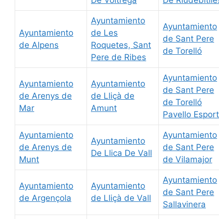
De Voltrega
De Riudebitlle
Ayuntamiento
Ayuntamiento
Ayuntamiento
de Les
de Sant Pere
de Alpens
Roquetes, Sant
de Torelló
Pere de Ribes
Ayuntamiento
Ayuntamiento
Ayuntamiento
de Sant Pere
de Arenys de
de Lliçà de
de Torelló
Mar
Amunt
Pavello Esport
Ayuntamiento
Ayuntamiento
Ayuntamiento
de Arenys de
de Sant Pere
De Llica De Vall
Munt
de Vilamajor
Ayuntamiento
Ayuntamiento
Ayuntamiento
de Sant Pere
de Argençola
de Lliçà de Vall
Sallavinera