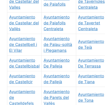
de Castellar del
de Tavèrnoles
de Palafolls
Valles
Centraleta
Ayuntamiento
Ayuntamiento
Ayuntamiento
de Castellar del
de Palafolls
de Tavertet
Vallès
Centraleta
Centraleta
Ayuntamiento
Ayuntamiento
Ayuntamiento
de Castellbell i
de Palau-solità
de Teià
El Vilar
i Plegamans
Ayuntamiento
Ayuntamiento
Ayuntamiento
de Castellbisbal
De Palleja
De Terrassa
Ayuntamiento
Ayuntamiento
Ayuntamiento
de Castellcir
de Pallejà
de Tiana
Ayuntamiento
Ayuntamiento
Ayuntamiento
de
de Parets del
de Tona
Castelldefels
Vallès