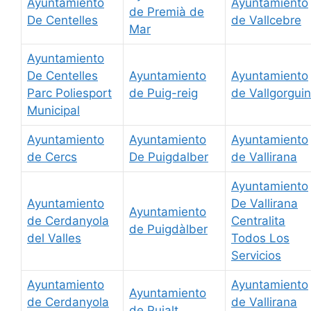
Ayuntamiento
Ayuntamiento
de Premià de
De Centelles
de Vallcebre
Mar
Ayuntamiento
De Centelles
Ayuntamiento
Ayuntamiento
Parc Poliesport
de Puig-reig
de Vallgorgui
Municipal
Ayuntamiento
Ayuntamiento
Ayuntamiento
de Cercs
De Puigdalber
de Vallirana
Ayuntamiento
Ayuntamiento
De Vallirana
Ayuntamiento
de Cerdanyola
Centralita
de Puigdàlber
del Valles
Todos Los
Servicios
Ayuntamiento
Ayuntamiento
Ayuntamiento
de Cerdanyola
de Vallirana
de Pujalt