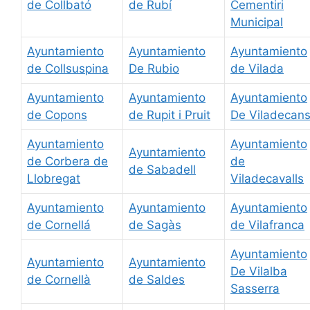
de Collbató
de Rubí
Cementiri
Municipal
Ayuntamiento
Ayuntamiento
Ayuntamiento
de Collsuspina
De Rubio
de Vilada
Ayuntamiento
Ayuntamiento
Ayuntamiento
de Copons
de Rupit i Pruit
De Viladecan
Ayuntamiento
Ayuntamiento
Ayuntamiento
de Corbera de
de
de Sabadell
Llobregat
Viladecavalls
Ayuntamiento
Ayuntamiento
Ayuntamiento
de Cornellá
de Sagàs
de Vilafranca
Ayuntamiento
Ayuntamiento
Ayuntamiento
De Vilalba
de Cornellà
de Saldes
Sasserra