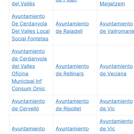
del Vallès
Magatzem
Ayuntamiento
De Cerdanyola
Ayuntamiento
Ayuntamiento
Del Valles Local
de Rajadell
de Vallroman
Social Fontetas
Ayuntamiento
de Cerdanyola
del Valles
Ayuntamiento
Ayuntamiento
Oficina
de Rellinars
de Veciana
Municipal Inf
Consum Omic
Ayuntamiento
Ayuntamiento
Ayuntamiento
de Cervelló
de Ripollet
de Vic
Ayuntamiento
Ayuntamiento
Ayuntamiento
de Vic