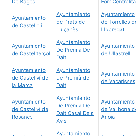
De Bages
Foix Centralita
Ayuntamiento
Ayuntamiento
Ayuntamiento
de Prats de
de Torrelles d
de Castellolí
Lluçanès
Llobregat
Ayuntamiento
Ayuntamiento
Ayuntamiento
De Premia De
de Castellterçol
de Ullastrell
Dalt
Ayuntamiento
Ayuntamiento
Ayuntamiento
de Castellví de
de Premià de
de Vacarisses
la Marca
Dalt
Ayuntamiento
Ayuntamiento
Ayuntamiento
De Premia De
de Castellví de
de Vallbona d
Dalt Casal Dels
Rosanes
Anoia
Avis
Ayuntamiento