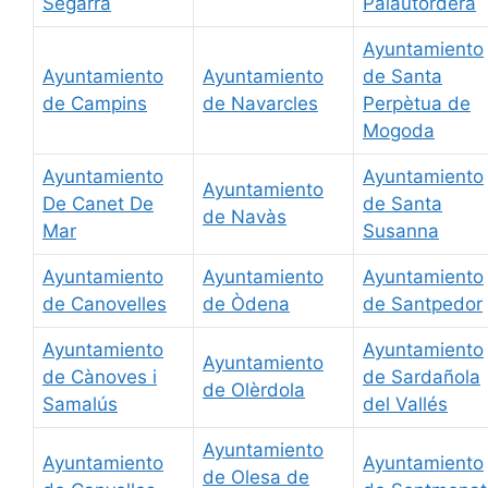
Segarra
Palautordera
Ayuntamiento
Ayuntamiento
Ayuntamiento
de Santa
de Campins
de Navarcles
Perpètua de
Mogoda
Ayuntamiento
Ayuntamiento
Ayuntamiento
De Canet De
de Santa
de Navàs
Mar
Susanna
Ayuntamiento
Ayuntamiento
Ayuntamiento
de Canovelles
de Òdena
de Santpedor
Ayuntamiento
Ayuntamiento
Ayuntamiento
de Cànoves i
de Sardañola
de Olèrdola
Samalús
del Vallés
Ayuntamiento
Ayuntamiento
Ayuntamiento
de Olesa de