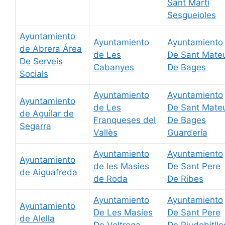
Sant Martí
Sesgueioles
Ayuntamiento
Ayuntamiento
Ayuntamiento
de Abrera Área
de Les
De Sant Mate
De Serveis
Cabanyes
De Bages
Socials
Ayuntamiento
Ayuntamiento
Ayuntamiento
de Les
De Sant Mate
de Aguilar de
Franqueses del
De Bages
Segarra
Vallès
Guardería
Ayuntamiento
Ayuntamiento
Ayuntamiento
de les Masies
De Sant Pere
de Aiguafreda
de Roda
De Ribes
Ayuntamiento
Ayuntamiento
Ayuntamiento
De Les Masíes
De Sant Pere
de Alella