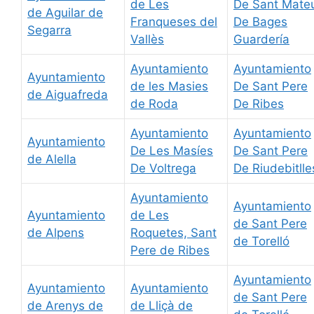
de Les
De Sant Mate
de Aguilar de
Franqueses del
De Bages
Segarra
Vallès
Guardería
Ayuntamiento
Ayuntamiento
Ayuntamiento
de les Masies
De Sant Pere
de Aiguafreda
de Roda
De Ribes
Ayuntamiento
Ayuntamiento
Ayuntamiento
De Les Masíes
De Sant Pere
de Alella
De Voltrega
De Riudebitlle
Ayuntamiento
Ayuntamiento
Ayuntamiento
de Les
de Sant Pere
de Alpens
Roquetes, Sant
de Torelló
Pere de Ribes
Ayuntamiento
Ayuntamiento
Ayuntamiento
de Sant Pere
de Arenys de
de Lliçà de