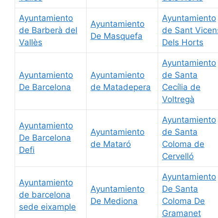
Ayuntamiento
Ayuntamiento
Ayuntamiento
de Barberà del
de Sant Vicen
De Masquefa
Vallès
Dels Horts
Ayuntamiento
Ayuntamiento
Ayuntamiento
de Santa
De Barcelona
de Matadepera
Cecília de
Voltregà
Ayuntamiento
Ayuntamiento
Ayuntamiento
de Santa
De Barcelona
de Mataró
Coloma de
Defi
Cervelló
Ayuntamiento
Ayuntamiento
Ayuntamiento
De Santa
de barcelona
De Mediona
Coloma De
sede eixample
Gramanet