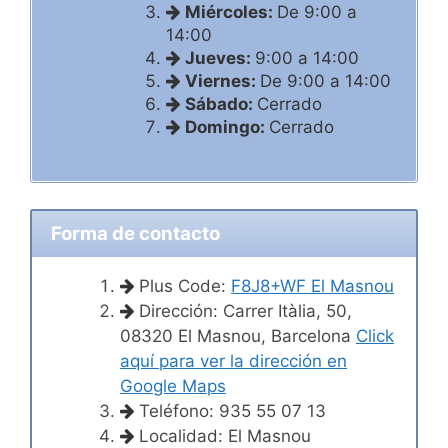
Miércoles:
De 9:00 a
14:00
Jueves:
9:00 a 14:00
Viernes:
De 9:00 a 14:00
Sábado:
Cerrado
Domingo:
Cerrado
Forma de contacto
Plus Code:
F8J8+WF El Masnou
Dirección: Carrer Itàlia, 50,
08320 El Masnou, Barcelona
Click
aquí para ver la dirección en
Google Maps
Teléfono: 935 55 07 13
Localidad: El Masnou