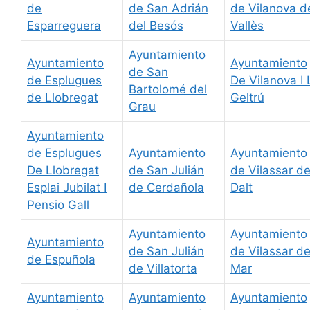
de
de San Adrián
de Vilanova d
Esparreguera
del Besós
Vallès
Ayuntamiento
Ayuntamiento
Ayuntamiento
de San
de Esplugues
De Vilanova I 
Bartolomé del
de Llobregat
Geltrú
Grau
Ayuntamiento
de Esplugues
Ayuntamiento
Ayuntamiento
De Llobregat
de San Julián
de Vilassar d
Esplai Jubilat I
de Cerdañola
Dalt
Pensio Gall
Ayuntamiento
Ayuntamiento
Ayuntamiento
de San Julián
de Vilassar d
de Espuñola
de Villatorta
Mar
Ayuntamiento
Ayuntamiento
Ayuntamiento