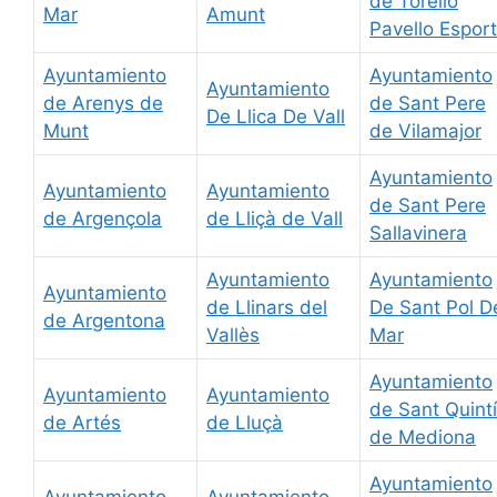
de Torelló
Mar
Amunt
Pavello Esport
Ayuntamiento
Ayuntamiento
Ayuntamiento
de Arenys de
de Sant Pere
De Llica De Vall
Munt
de Vilamajor
Ayuntamiento
Ayuntamiento
Ayuntamiento
de Sant Pere
de Argençola
de Lliçà de Vall
Sallavinera
Ayuntamiento
Ayuntamiento
Ayuntamiento
de Llinars del
De Sant Pol D
de Argentona
Vallès
Mar
Ayuntamiento
Ayuntamiento
Ayuntamiento
de Sant Quintí
de Artés
de Lluçà
de Mediona
Ayuntamiento
Ayuntamiento
Ayuntamiento