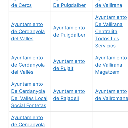
de Cercs
De Puigdalber
de Vallirana
Ayuntamiento
Ayuntamiento
De Vallirana
Ayuntamiento
de Cerdanyola
Centralita
de Puigdàlber
del Valles
Todos Los
Servicios
Ayuntamiento
Ayuntamiento
Ayuntamiento
de Cerdanyola
de Vallirana
de Pujalt
del Vallès
Magatzem
Ayuntamiento
De Cerdanyola
Ayuntamiento
Ayuntamiento
Del Valles Local
de Rajadell
de Vallroman
Social Fontetas
Ayuntamiento
de Cerdanyola