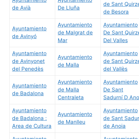
de Sant Quirz
de Avià
De Lluña
de Besora
Ayuntamiento
Ayuntamiento
Ayuntamiento
de Malgrat de
De Sant Quirz
de Avinyó
Mar
Del Valles
Ayuntamiento
Ayuntamiento
Ayuntamiento
de Avinyonet
de Sant Quirz
de Malla
del Penedès
del Vallès
Ayuntamiento
Ayuntamiento
Ayuntamiento
de Malla
De Sant
de Badalona
Centraleta
Sadurní D Ano
Ayuntamiento
Ayuntamiento
Ayuntamiento
de Badalona :
de Sant Sadur
de Manlleu
Area de Cultura
de Anoia
Ayuntamiento
Ayuntamiento