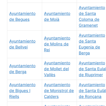
Ayuntamiento
Ayuntamiento
Ayuntamiento
de Santa
de Begues
de Moià
Coloma de
Gramenet
Ayuntamiento
Ayuntamiento
Ayuntamiento
de Santa
de Molins de
de Bellvei
Eugenia de
Rei
Berga
Ayuntamiento
Ayuntamiento
Ayuntamiento
de Mollet del
de Santa Eulal
de Berga
Vallès
de Riuprimer
Ayuntamiento
Ayuntamiento
Ayuntamiento
de Bigues I
de Monistrol de
de Santa Eulàl
Riells
Calders
de Ronçana