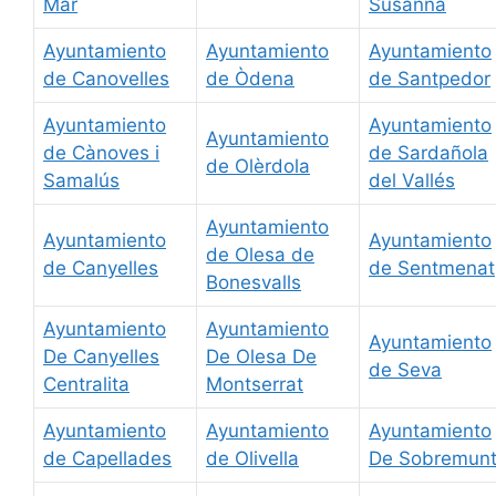
Mar
Susanna
Ayuntamiento
Ayuntamiento
Ayuntamiento
de Canovelles
de Òdena
de Santpedor
Ayuntamiento
Ayuntamiento
Ayuntamiento
de Cànoves i
de Sardañola
de Olèrdola
Samalús
del Vallés
Ayuntamiento
Ayuntamiento
Ayuntamiento
de Olesa de
de Canyelles
de Sentmenat
Bonesvalls
Ayuntamiento
Ayuntamiento
Ayuntamiento
De Canyelles
De Olesa De
de Seva
Centralita
Montserrat
Ayuntamiento
Ayuntamiento
Ayuntamiento
de Capellades
de Olivella
De Sobremun