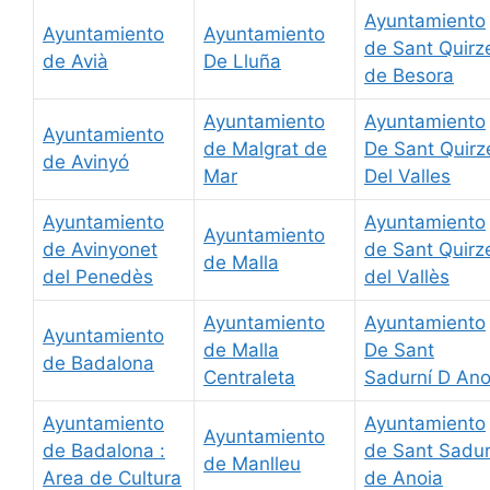
Ayuntamiento
Ayuntamiento
Ayuntamiento
de Sant Quirz
de Avià
De Lluña
de Besora
Ayuntamiento
Ayuntamiento
Ayuntamiento
de Malgrat de
De Sant Quirz
de Avinyó
Mar
Del Valles
Ayuntamiento
Ayuntamiento
Ayuntamiento
de Avinyonet
de Sant Quirz
de Malla
del Penedès
del Vallès
Ayuntamiento
Ayuntamiento
Ayuntamiento
de Malla
De Sant
de Badalona
Centraleta
Sadurní D Ano
Ayuntamiento
Ayuntamiento
Ayuntamiento
de Badalona :
de Sant Sadur
de Manlleu
Area de Cultura
de Anoia