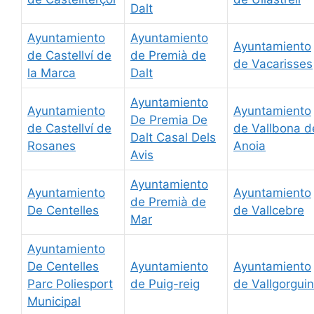
Dalt
Ayuntamiento
Ayuntamiento
Ayuntamiento
de Castellví de
de Premià de
de Vacarisses
la Marca
Dalt
Ayuntamiento
Ayuntamiento
Ayuntamiento
De Premia De
de Castellví de
de Vallbona d
Dalt Casal Dels
Rosanes
Anoia
Avis
Ayuntamiento
Ayuntamiento
Ayuntamiento
de Premià de
De Centelles
de Vallcebre
Mar
Ayuntamiento
De Centelles
Ayuntamiento
Ayuntamiento
Parc Poliesport
de Puig-reig
de Vallgorgui
Municipal