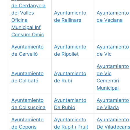
de Cerdanyola
del Valles
Ayuntamiento
Ayuntamiento
Oficina
de Rellinars
de Veciana
Municipal Inf
Consum Omic
Ayuntamiento
Ayuntamiento
Ayuntamiento
de Cervelló
de Ripollet
de Vic
Ayuntamiento
Ayuntamiento
Ayuntamiento
de Vic
de Collbató
de Rubí
Cementiri
Municipal
Ayuntamiento
Ayuntamiento
Ayuntamiento
de Collsuspina
De Rubio
de Vilada
Ayuntamiento
Ayuntamiento
Ayuntamiento
de Copons
de Rupit i Pruit
De Viladecan