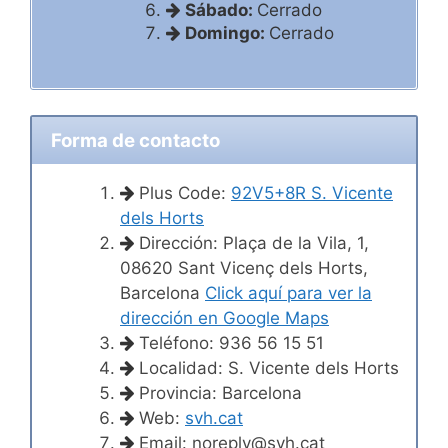
Sábado:
Cerrado
Domingo:
Cerrado
Forma de contacto
Plus Code:
92V5+8R S. Vicente
dels Horts
Dirección: Plaça de la Vila, 1,
08620 Sant Vicenç dels Horts,
Barcelona
Click aquí para ver la
dirección en Google Maps
Teléfono: 936 56 15 51
Localidad: S. Vicente dels Horts
Provincia: Barcelona
Web:
svh.cat
Email:
noreply@svh.cat