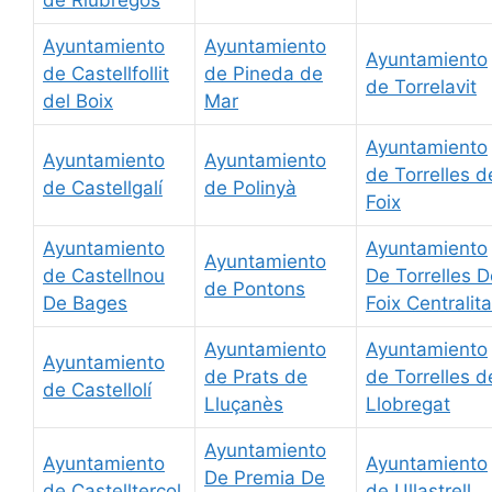
de Riubregós
Ayuntamiento
Ayuntamiento
Ayuntamiento
de Castellfollit
de Pineda de
de Torrelavit
del Boix
Mar
Ayuntamiento
Ayuntamiento
Ayuntamiento
de Torrelles d
de Castellgalí
de Polinyà
Foix
Ayuntamiento
Ayuntamiento
Ayuntamiento
de Castellnou
De Torrelles D
de Pontons
De Bages
Foix Centralita
Ayuntamiento
Ayuntamiento
Ayuntamiento
de Prats de
de Torrelles d
de Castellolí
Lluçanès
Llobregat
Ayuntamiento
Ayuntamiento
Ayuntamiento
De Premia De
de Castellterçol
de Ullastrell