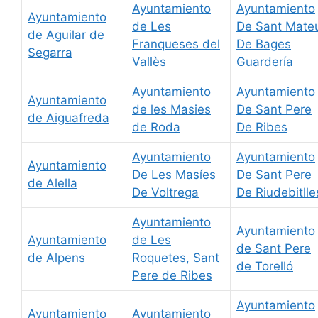
Ayuntamiento
Ayuntamiento
Ayuntamiento
de Les
De Sant Mate
de Aguilar de
Franqueses del
De Bages
Segarra
Vallès
Guardería
Ayuntamiento
Ayuntamiento
Ayuntamiento
de les Masies
De Sant Pere
de Aiguafreda
de Roda
De Ribes
Ayuntamiento
Ayuntamiento
Ayuntamiento
De Les Masíes
De Sant Pere
de Alella
De Voltrega
De Riudebitlle
Ayuntamiento
Ayuntamiento
Ayuntamiento
de Les
de Sant Pere
de Alpens
Roquetes, Sant
de Torelló
Pere de Ribes
Ayuntamiento
Ayuntamiento
Ayuntamiento