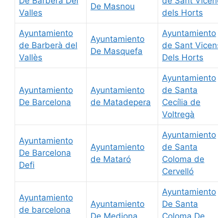
De Barberá Del
de Sant Vicen
De Masnou
Valles
dels Horts
Ayuntamiento
Ayuntamiento
Ayuntamiento
de Barberà del
de Sant Vicen
De Masquefa
Vallès
Dels Horts
Ayuntamiento
Ayuntamiento
Ayuntamiento
de Santa
De Barcelona
de Matadepera
Cecília de
Voltregà
Ayuntamiento
Ayuntamiento
Ayuntamiento
de Santa
De Barcelona
de Mataró
Coloma de
Defi
Cervelló
Ayuntamiento
Ayuntamiento
Ayuntamiento
De Santa
de barcelona
De Mediona
Coloma De