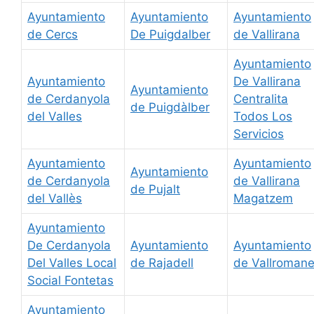
Ayuntamiento
Ayuntamiento
Ayuntamiento
de Cercs
De Puigdalber
de Vallirana
Ayuntamiento
Ayuntamiento
De Vallirana
Ayuntamiento
de Cerdanyola
Centralita
de Puigdàlber
del Valles
Todos Los
Servicios
Ayuntamiento
Ayuntamiento
Ayuntamiento
de Cerdanyola
de Vallirana
de Pujalt
del Vallès
Magatzem
Ayuntamiento
De Cerdanyola
Ayuntamiento
Ayuntamiento
Del Valles Local
de Rajadell
de Vallroman
Social Fontetas
Ayuntamiento