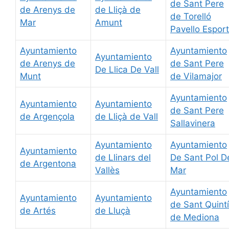
de Sant Pere
de Arenys de
de Lliçà de
de Torelló
Mar
Amunt
Pavello Esport
Ayuntamiento
Ayuntamiento
Ayuntamiento
de Arenys de
de Sant Pere
De Llica De Vall
Munt
de Vilamajor
Ayuntamiento
Ayuntamiento
Ayuntamiento
de Sant Pere
de Argençola
de Lliçà de Vall
Sallavinera
Ayuntamiento
Ayuntamiento
Ayuntamiento
de Llinars del
De Sant Pol D
de Argentona
Vallès
Mar
Ayuntamiento
Ayuntamiento
Ayuntamiento
de Sant Quintí
de Artés
de Lluçà
de Mediona