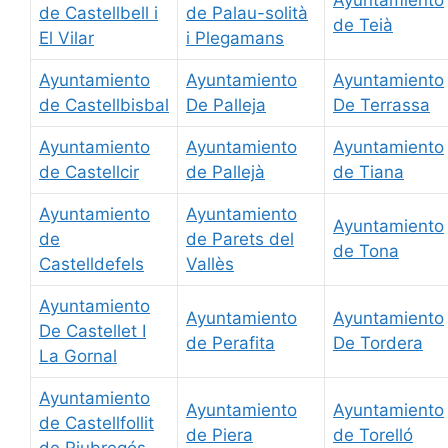
Ayuntamiento
de Castellbell i
de Palau-solità
de Teià
El Vilar
i Plegamans
Ayuntamiento
Ayuntamiento
Ayuntamiento
de Castellbisbal
De Palleja
De Terrassa
Ayuntamiento
Ayuntamiento
Ayuntamiento
de Castellcir
de Pallejà
de Tiana
Ayuntamiento
Ayuntamiento
Ayuntamiento
de
de Parets del
de Tona
Castelldefels
Vallès
Ayuntamiento
Ayuntamiento
Ayuntamiento
De Castellet I
de Perafita
De Tordera
La Gornal
Ayuntamiento
Ayuntamiento
Ayuntamiento
de Castellfollit
de Piera
de Torelló