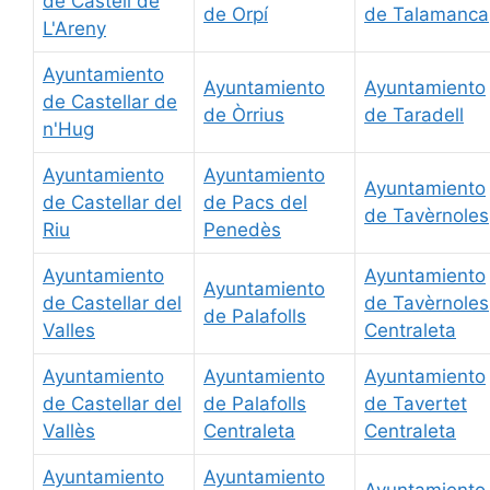
de Castell de
de Orpí
de Talamanca
L'Areny
Ayuntamiento
Ayuntamiento
Ayuntamiento
de Castellar de
de Òrrius
de Taradell
n'Hug
Ayuntamiento
Ayuntamiento
Ayuntamiento
de Castellar del
de Pacs del
de Tavèrnoles
Riu
Penedès
Ayuntamiento
Ayuntamiento
Ayuntamiento
de Castellar del
de Tavèrnoles
de Palafolls
Valles
Centraleta
Ayuntamiento
Ayuntamiento
Ayuntamiento
de Castellar del
de Palafolls
de Tavertet
Vallès
Centraleta
Centraleta
Ayuntamiento
Ayuntamiento