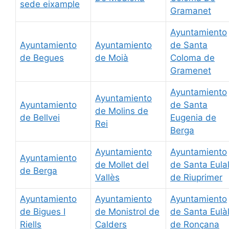
sede eixample
Gramanet
Ayuntamiento
Ayuntamiento
Ayuntamiento
de Santa
de Begues
de Moià
Coloma de
Gramenet
Ayuntamiento
Ayuntamiento
Ayuntamiento
de Santa
de Molins de
de Bellvei
Eugenia de
Rei
Berga
Ayuntamiento
Ayuntamiento
Ayuntamiento
de Mollet del
de Santa Eulal
de Berga
Vallès
de Riuprimer
Ayuntamiento
Ayuntamiento
Ayuntamiento
de Bigues I
de Monistrol de
de Santa Eulàl
Riells
Calders
de Ronçana