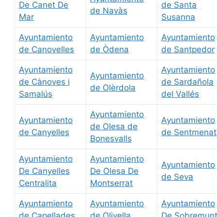
De Canet De
de Santa
de Navàs
Mar
Susanna
Ayuntamiento
Ayuntamiento
Ayuntamiento
de Canovelles
de Òdena
de Santpedor
Ayuntamiento
Ayuntamiento
Ayuntamiento
de Cànoves i
de Sardañola
de Olèrdola
Samalús
del Vallés
Ayuntamiento
Ayuntamiento
Ayuntamiento
de Olesa de
de Canyelles
de Sentmenat
Bonesvalls
Ayuntamiento
Ayuntamiento
Ayuntamiento
De Canyelles
De Olesa De
de Seva
Centralita
Montserrat
Ayuntamiento
Ayuntamiento
Ayuntamiento
de Capellades
de Olivella
De Sobremun