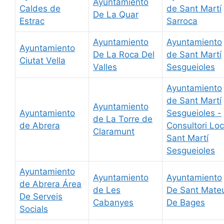
Ayuntamiento
Caldes de
de Sant Martí
De La Quar
Estrac
Sarroca
Ayuntamiento
Ayuntamiento
Ayuntamiento
De La Roca Del
de Sant Martí
Ciutat Vella
Valles
Sesgueioles
Ayuntamiento
de Sant Martí
Ayuntamiento
Ayuntamiento
Sesgueioles -
de La Torre de
de Abrera
Consultori Loc
Claramunt
Sant Martí
Sesgueioles
Ayuntamiento
Ayuntamiento
Ayuntamiento
de Abrera Área
de Les
De Sant Mate
De Serveis
Cabanyes
De Bages
Socials