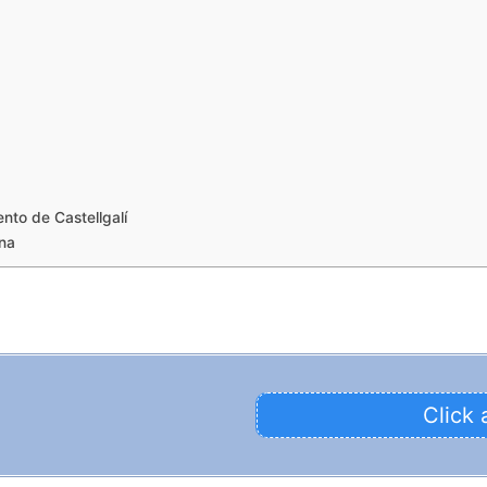
to de Castellgalí
ona
Click 