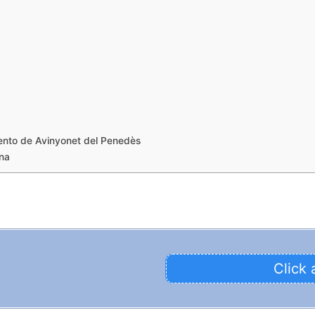
ento de Avinyonet del Penedès
ona
Click 