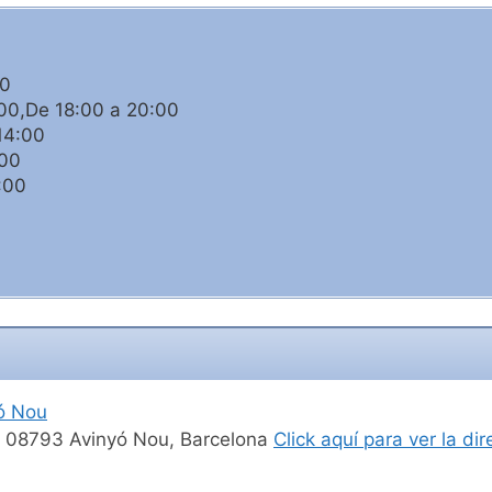
00
00,De 18:00 a 20:00
14:00
:00
:00
ó Nou
 1, 08793 Avinyó Nou, Barcelona
Click aquí para ver la d