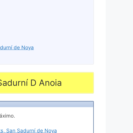
adurní de Noya
Sadurní D Anoia
máximo.
ts, San Sadurní de Noya