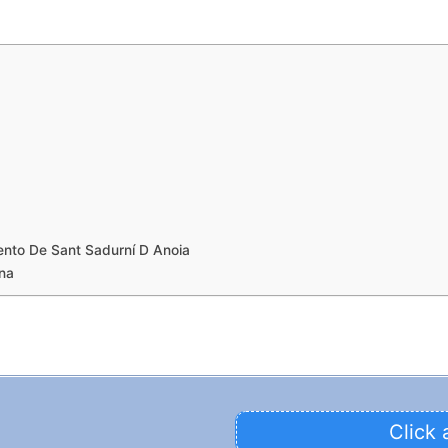
nto De Sant Sadurní D Anoia
ona
Click 