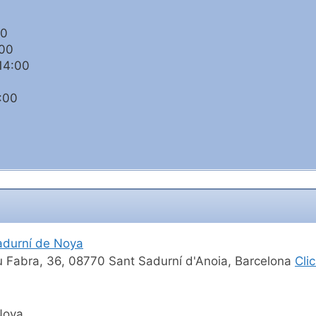
00
:00
14:00
:00
durní de Noya
 Fabra, 36, 08770 Sant Sadurní d'Anoia, Barcelona
Cli
Noya