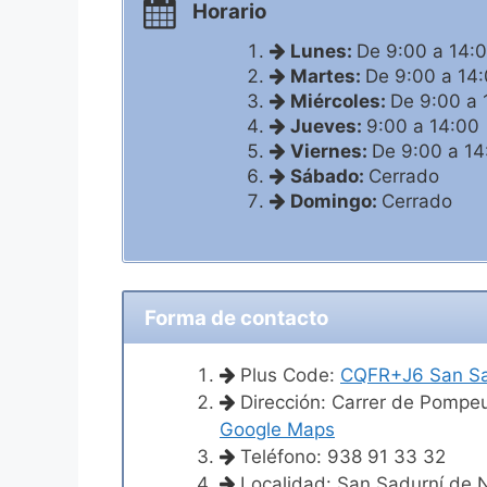
Horario
Lunes:
De 9:00 a 14:
Martes:
De 9:00 a 14
Miércoles:
De 9:00 a 
Jueves:
9:00 a 14:00
Viernes:
De 9:00 a 14
Sábado:
Cerrado
Domingo:
Cerrado
Forma de contacto
Plus Code:
CQFR+J6 San Sa
Dirección: Carrer de Pompeu
Google Maps
Teléfono: 938 91 33 32
Localidad: San Sadurní de 