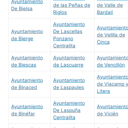
Ayuntamiento
de las Peñas de
de Valle de
De Bielsa
Riglos
Bardají
Ayuntamiento
Ayuntamient
Ayuntamiento
De Lascellas
de Velilla de
de Bierge
Ponzano
Cinca
Centralita
Ayuntamiento
Ayuntamiento
Ayuntamient
de Biescas
de Lascuarre
de Vencillón
Ayuntamient
Ayuntamiento
Ayuntamiento
de Viacamp 
de Binaced
de Laspaules
Litera
Ayuntamiento
Ayuntamiento
Ayuntamient
De Laspuña
de Binéfar
de Vicién
Centralita