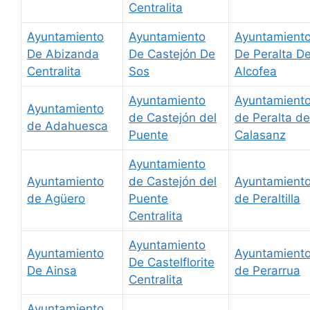
Centralita
Ayuntamiento
Ayuntamiento
Ayuntamient
De Abizanda
De Castejón De
De Peralta D
Centralita
Sos
Alcofea
Ayuntamiento
Ayuntamient
Ayuntamiento
de Castejón del
de Peralta de
de Adahuesca
Puente
Calasanz
Ayuntamiento
Ayuntamiento
de Castejón del
Ayuntamient
de Agüero
Puente
de Peraltilla
Centralita
Ayuntamiento
Ayuntamiento
Ayuntamient
De Castelflorite
De Ainsa
de Perarrua
Centralita
Ayuntamiento