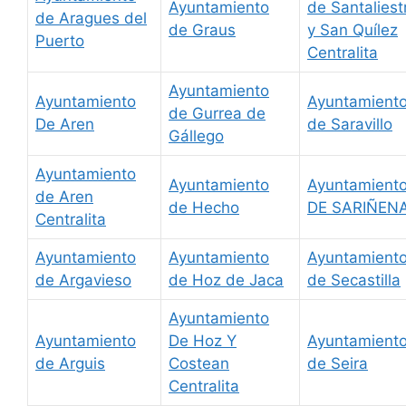
Ayuntamiento
de Santaliest
de Aragues del
de Graus
y San Quílez
Puerto
Centralita
Ayuntamiento
Ayuntamiento
Ayuntamient
de Gurrea de
De Aren
de Saravillo
Gállego
Ayuntamiento
Ayuntamiento
Ayuntamient
de Aren
de Hecho
DE SARIÑEN
Centralita
Ayuntamiento
Ayuntamiento
Ayuntamient
de Argavieso
de Hoz de Jaca
de Secastilla
Ayuntamiento
Ayuntamiento
De Hoz Y
Ayuntamient
de Arguis
Costean
de Seira
Centralita