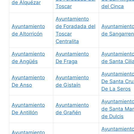
de Alquézar
Toscar
del Cinca
Ayuntamiento
Ayuntamiento
de Foradada del
Ayuntamient
de Altorricón
Toscar
de Sangarren
Centralita
Ayuntamiento
Ayuntamiento
Ayuntamient
de Angüés
De Fraga
de Santa Cili
Ayuntamient
Ayuntamiento
Ayuntamiento
De Santa Cru
De Anso
de Gistaín
De La Seros
Ayuntamient
Ayuntamiento
Ayuntamiento
de Santa Mar
De Antillón
de Grañén
de Dulcis
Ayuntamient
Ayuntamiento