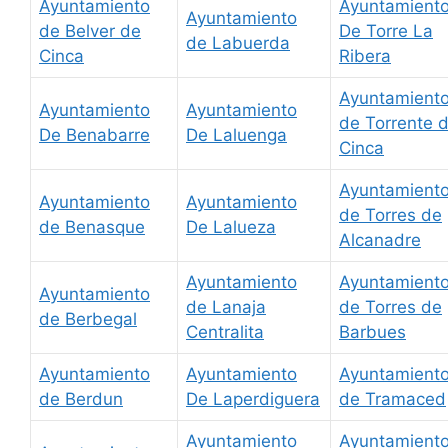
Ayuntamiento
Ayuntamient
Ayuntamiento
de Belver de
De Torre La
de Labuerda
Cinca
Ribera
Ayuntamient
Ayuntamiento
Ayuntamiento
de Torrente 
De Benabarre
De Laluenga
Cinca
Ayuntamient
Ayuntamiento
Ayuntamiento
de Torres de
de Benasque
De Lalueza
Alcanadre
Ayuntamiento
Ayuntamient
Ayuntamiento
de Lanaja
de Torres de
de Berbegal
Centralita
Barbues
Ayuntamiento
Ayuntamiento
Ayuntamient
de Berdun
De Laperdiguera
de Tramaced
Ayuntamiento
Ayuntamient