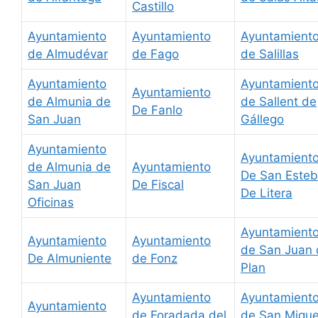
Castillo
Ayuntamiento
Ayuntamiento
Ayuntamient
de Almudévar
de Fago
de Salillas
Ayuntamiento
Ayuntamient
Ayuntamiento
de Almunia de
de Sallent de
De Fanlo
San Juan
Gállego
Ayuntamiento
Ayuntamient
de Almunia de
Ayuntamiento
De San Este
San Juan
De Fiscal
De Litera
Oficinas
Ayuntamient
Ayuntamiento
Ayuntamiento
de San Juan 
De Almuniente
de Fonz
Plan
Ayuntamiento
Ayuntamient
Ayuntamiento
de Foradada del
de San Migue