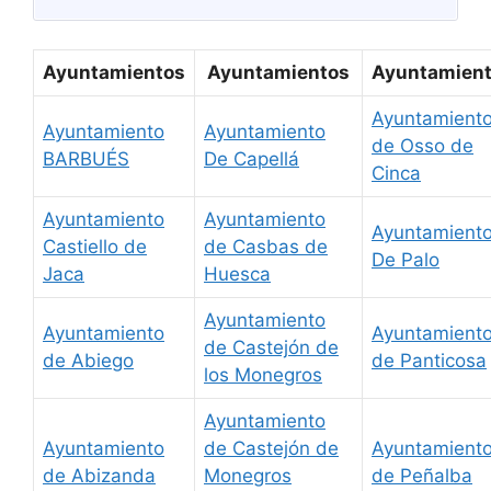
Ayuntamientos
Ayuntamientos
Ayuntamien
Ayuntamient
Ayuntamiento
Ayuntamiento
de Osso de
BARBUÉS
De Capellá
Cinca
Ayuntamiento
Ayuntamiento
Ayuntamient
Castiello de
de Casbas de
De Palo
Jaca
Huesca
Ayuntamiento
Ayuntamiento
Ayuntamient
de Castejón de
de Abiego
de Panticosa
los Monegros
Ayuntamiento
Ayuntamiento
de Castejón de
Ayuntamient
de Abizanda
Monegros
de Peñalba