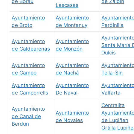
de Borau
de Zaidín
Lascasas
Ayuntamiento
Ayuntamiento
Ayuntamient
de Broto
de Montanuy
Pardinilla
Ayuntamient
Ayuntamiento
Ayuntamiento
Santa María 
de Caldearenas
de Monzón
Dulcis
Ayuntamiento
Ayuntamiento
Ayuntamient
de Campo
de Nachá
Tella-Sin
Ayuntamiento
Ayuntamiento
Ayuntamient
de Camporrells
De Naval
Valfarta
Centralita
Ayuntamiento
Ayuntamiento
Ayuntamient
de Canal de
de Novales
de Lupiñen
Berdun
Ortilla Lupiñ