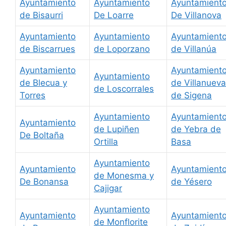
Ayuntamiento
Ayuntamiento
Ayuntamient
de Bisaurri
De Loarre
De Villanova
Ayuntamiento
Ayuntamiento
Ayuntamient
de Biscarrues
de Loporzano
de Villanúa
Ayuntamiento
Ayuntamient
Ayuntamiento
de Blecua y
de Villanueva
de Loscorrales
Torres
de Sigena
Ayuntamiento
Ayuntamient
Ayuntamiento
de Lupiñen
de Yebra de
De Boltaña
Ortilla
Basa
Ayuntamiento
Ayuntamiento
Ayuntamient
de Monesma y
De Bonansa
de Yésero
Cajigar
Ayuntamiento
Ayuntamiento
Ayuntamient
de Monflorite