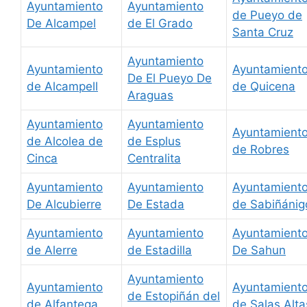
Ayuntamiento
Ayuntamiento
de Pueyo de
De Alcampel
de El Grado
Santa Cruz
Ayuntamiento
Ayuntamiento
Ayuntamient
De El Pueyo De
de Alcampell
de Quicena
Araguas
Ayuntamiento
Ayuntamiento
Ayuntamient
de Alcolea de
de Esplus
de Robres
Cinca
Centralita
Ayuntamiento
Ayuntamiento
Ayuntamient
De Alcubierre
De Estada
de Sabiñánig
Ayuntamiento
Ayuntamiento
Ayuntamient
de Alerre
de Estadilla
De Sahun
Ayuntamiento
Ayuntamiento
Ayuntamient
de Estopiñán del
de Alfantega
de Salas Alta