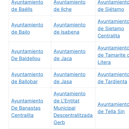
Ayuntamiento
Ayuntamiento
Ayuntamient
de Baélls
de Ilche
de Siétamo
Ayuntamient
Ayuntamiento
Ayuntamiento
de Sietamo
de Bailo
de Isabena
Centralita
Ayuntamient
Ayuntamiento
Ayuntamiento
de Tamarite 
De Baldellou
de Jaca
Litera
Ayuntamiento
Ayuntamiento
Ayuntamient
de Ballobar
de Jasa
de Tardienta
Ayuntamiento
Ayuntamiento
de L'Entitat
Ayuntamient
De Banastas
Municipal
de Tella Sin
Centralita
Descentralitzada
Gerb