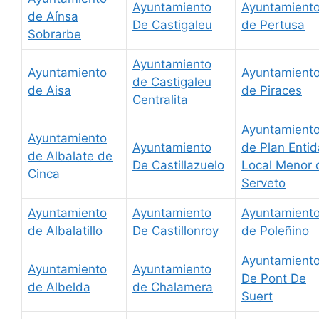
Ayuntamiento
Ayuntamient
de Aínsa
De Castigaleu
de Pertusa
Sobrarbe
Ayuntamiento
Ayuntamiento
Ayuntamient
de Castigaleu
de Aisa
de Piraces
Centralita
Ayuntamient
Ayuntamiento
Ayuntamiento
de Plan Enti
de Albalate de
De Castillazuelo
Local Menor 
Cinca
Serveto
Ayuntamiento
Ayuntamiento
Ayuntamient
de Albalatillo
De Castillonroy
de Poleñino
Ayuntamient
Ayuntamiento
Ayuntamiento
De Pont De
de Albelda
de Chalamera
Suert