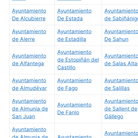
Ayuntamiento
Ayuntamiento
Ayuntamient
De Alcubierre
De Estada
de Sabiñánig
Ayuntamiento
Ayuntamiento
Ayuntamient
de Alerre
de Estadilla
De Sahun
Ayuntamiento
Ayuntamiento
Ayuntamient
de Estopiñán del
de Alfantega
de Salas Alta
Castillo
Ayuntamiento
Ayuntamiento
Ayuntamient
de Almudévar
de Fago
de Salillas
Ayuntamiento
Ayuntamient
Ayuntamiento
de Almunia de
de Sallent de
De Fanlo
San Juan
Gállego
Ayuntamiento
Ayuntamient
de Almunia de
Ayuntamiento