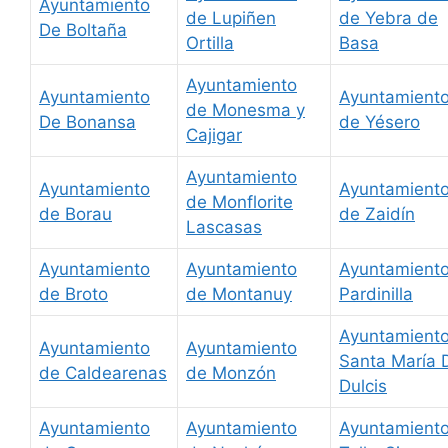
Ayuntamiento
de Lupiñen
de Yebra de
De Boltaña
Ortilla
Basa
Ayuntamiento
Ayuntamiento
Ayuntamient
de Monesma y
De Bonansa
de Yésero
Cajigar
Ayuntamiento
Ayuntamiento
Ayuntamient
de Monflorite
de Borau
de Zaidín
Lascasas
Ayuntamiento
Ayuntamiento
Ayuntamient
de Broto
de Montanuy
Pardinilla
Ayuntamient
Ayuntamiento
Ayuntamiento
Santa María 
de Caldearenas
de Monzón
Dulcis
Ayuntamiento
Ayuntamiento
Ayuntamient