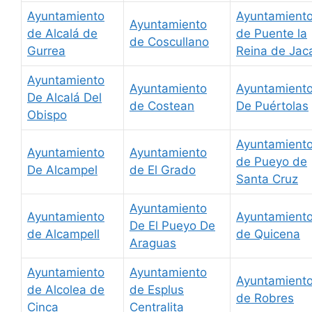
Ayuntamiento
Ayuntamient
Ayuntamiento
de Alcalá de
de Puente la
de Coscullano
Gurrea
Reina de Jac
Ayuntamiento
Ayuntamiento
Ayuntamient
De Alcalá Del
de Costean
De Puértolas
Obispo
Ayuntamient
Ayuntamiento
Ayuntamiento
de Pueyo de
De Alcampel
de El Grado
Santa Cruz
Ayuntamiento
Ayuntamiento
Ayuntamient
De El Pueyo De
de Alcampell
de Quicena
Araguas
Ayuntamiento
Ayuntamiento
Ayuntamient
de Alcolea de
de Esplus
de Robres
Cinca
Centralita