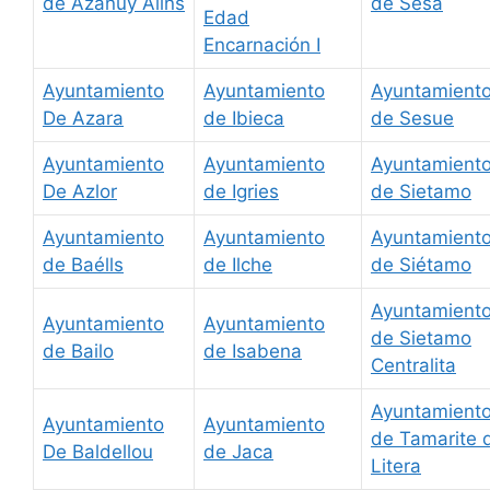
de Azanuy Alins
de Sesa
Edad
Encarnación I
Ayuntamiento
Ayuntamiento
Ayuntamient
De Azara
de Ibieca
de Sesue
Ayuntamiento
Ayuntamiento
Ayuntamient
De Azlor
de Igries
de Sietamo
Ayuntamiento
Ayuntamiento
Ayuntamient
de Baélls
de Ilche
de Siétamo
Ayuntamient
Ayuntamiento
Ayuntamiento
de Sietamo
de Bailo
de Isabena
Centralita
Ayuntamient
Ayuntamiento
Ayuntamiento
de Tamarite 
De Baldellou
de Jaca
Litera