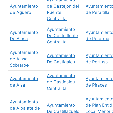
Ayuntamiento
de Castejón del
Ayuntamient
de Agüero
Puente
de Peraltilla
Centralita
Ayuntamiento
Ayuntamiento
Ayuntamient
De Castelflorite
De Ainsa
de Perarrua
Centralita
Ayuntamiento
Ayuntamiento
Ayuntamient
de Aínsa
De Castigaleu
de Pertusa
Sobrarbe
Ayuntamiento
Ayuntamiento
Ayuntamient
de Castigaleu
de Aisa
de Piraces
Centralita
Ayuntamient
Ayuntamiento
Ayuntamiento
de Plan Enti
de Albalate de
De Castillazuelo
Local Menor 