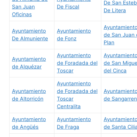
De San Este
San Juan
De Fiscal
De Litera
Oficinas
Ayuntamient
Ayuntamiento
Ayuntamiento
de San Juan 
De Almuniente
de Fonz
Plan
Ayuntamiento
Ayuntamient
Ayuntamiento
de Foradada del
de San Migue
de Alquézar
Toscar
del Cinca
Ayuntamiento
Ayuntamiento
de Foradada del
Ayuntamient
de Altorricón
Toscar
de Sangarren
Centralita
Ayuntamiento
Ayuntamiento
Ayuntamient
de Angüés
De Fraga
de Santa Cili