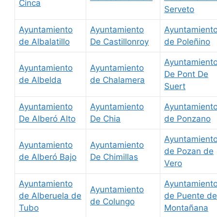
Cinca
Serveto
Ayuntamiento
Ayuntamiento
Ayuntamient
de Albalatillo
De Castillonroy
de Poleñino
Ayuntamient
Ayuntamiento
Ayuntamiento
De Pont De
de Albelda
de Chalamera
Suert
Ayuntamiento
Ayuntamiento
Ayuntamient
De Alberó Alto
De Chia
de Ponzano
Ayuntamient
Ayuntamiento
Ayuntamiento
de Pozan de
de Alberó Bajo
De Chimillas
Vero
Ayuntamiento
Ayuntamient
Ayuntamiento
de Alberuela de
de Puente de
de Colungo
Tubo
Montañana