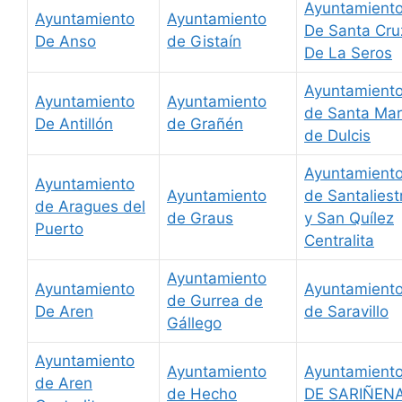
Ayuntamient
Ayuntamiento
Ayuntamiento
De Santa Cru
De Anso
de Gistaín
De La Seros
Ayuntamient
Ayuntamiento
Ayuntamiento
de Santa Mar
De Antillón
de Grañén
de Dulcis
Ayuntamient
Ayuntamiento
Ayuntamiento
de Santaliest
de Aragues del
de Graus
y San Quílez
Puerto
Centralita
Ayuntamiento
Ayuntamiento
Ayuntamient
de Gurrea de
De Aren
de Saravillo
Gállego
Ayuntamiento
Ayuntamiento
Ayuntamient
de Aren
de Hecho
DE SARIÑEN