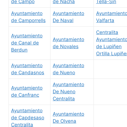
de Campo
de Nachá
Tella-Sin
Ayuntamiento
Ayuntamiento
Ayuntamient
de Camporrells
De Naval
Valfarta
Centralita
Ayuntamiento
Ayuntamiento
Ayuntamient
de Canal de
de Novales
de Lupiñen
Berdun
Ortilla Lupiñ
Ayuntamiento
Ayuntamiento
de Candasnos
de Nueno
Ayuntamiento
Ayuntamiento
De Nueno
de Canfranc
Centralita
Ayuntamiento
Ayuntamiento
de Capdesaso
De Olvena
Centralita