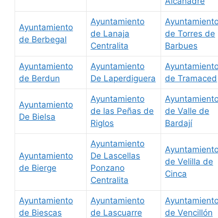
Alcanadre
Ayuntamiento
Ayuntamient
Ayuntamiento
de Lanaja
de Torres de
de Berbegal
Centralita
Barbues
Ayuntamiento
Ayuntamiento
Ayuntamient
de Berdun
De Laperdiguera
de Tramaced
Ayuntamiento
Ayuntamient
Ayuntamiento
de las Peñas de
de Valle de
De Bielsa
Riglos
Bardají
Ayuntamiento
Ayuntamient
Ayuntamiento
De Lascellas
de Velilla de
de Bierge
Ponzano
Cinca
Centralita
Ayuntamiento
Ayuntamiento
Ayuntamient
de Biescas
de Lascuarre
de Vencillón