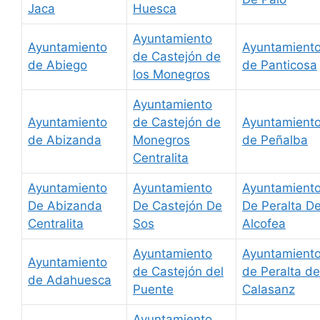
Jaca
Huesca
Ayuntamiento
Ayuntamiento
Ayuntamient
de Castejón de
de Abiego
de Panticosa
los Monegros
Ayuntamiento
Ayuntamiento
de Castejón de
Ayuntamient
de Abizanda
Monegros
de Peñalba
Centralita
Ayuntamiento
Ayuntamiento
Ayuntamient
De Abizanda
De Castejón De
De Peralta D
Centralita
Sos
Alcofea
Ayuntamiento
Ayuntamient
Ayuntamiento
de Castejón del
de Peralta de
de Adahuesca
Puente
Calasanz
Ayuntamiento