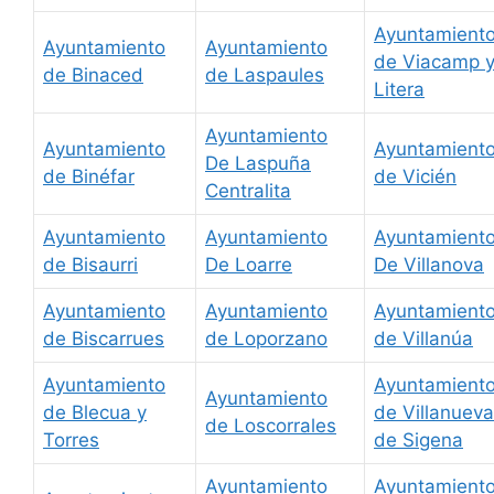
Ayuntamient
Ayuntamiento
Ayuntamiento
de Viacamp 
de Binaced
de Laspaules
Litera
Ayuntamiento
Ayuntamiento
Ayuntamient
De Laspuña
de Binéfar
de Vicién
Centralita
Ayuntamiento
Ayuntamiento
Ayuntamient
de Bisaurri
De Loarre
De Villanova
Ayuntamiento
Ayuntamiento
Ayuntamient
de Biscarrues
de Loporzano
de Villanúa
Ayuntamiento
Ayuntamient
Ayuntamiento
de Blecua y
de Villanueva
de Loscorrales
Torres
de Sigena
Ayuntamiento
Ayuntamient